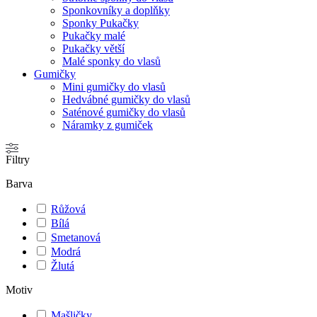
Sponkovníky a doplňky
Sponky Pukačky
Pukačky malé
Pukačky větší
Malé sponky do vlasů
Gumičky
Mini gumičky do vlasů
Hedvábné gumičky do vlasů
Saténové gumičky do vlasů
Náramky z gumiček
Filtry
Barva
Růžová
Bílá
Smetanová
Modrá
Žlutá
Motiv
Mašličky