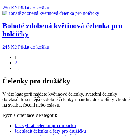
250
Kč
Přidat do košíku
Bohatě zdobená květinová čelenka pro
holčičky
245
Kč
Přidat do košíku
1
2
→
Čelenky pro družičky
V této kategorii najdete květinové čelenky, svatební čelenky
do vlasů, luxusnější ozdobné čelenky i handmade doplňky vhodné
na svatbu, focení nebo oslavu.
Rychlá orientace v kategorii:
Jak vybrat čelenku pro družičku
Jak sladit čelenku a šaty pro družičku