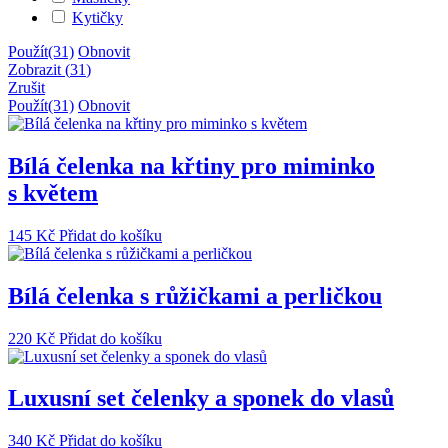
Kytičky
Použít
(31)
Obnovit
Zobrazit
(
31
)
Zrušit
Použít
(31)
Obnovit
Bílá čelenka na křtiny pro miminko
s květem
145
Kč
Přidat do košíku
Bílá čelenka s růžičkami a perličkou
220
Kč
Přidat do košíku
Luxusní set čelenky a sponek do vlasů
340
Kč
Přidat do košíku