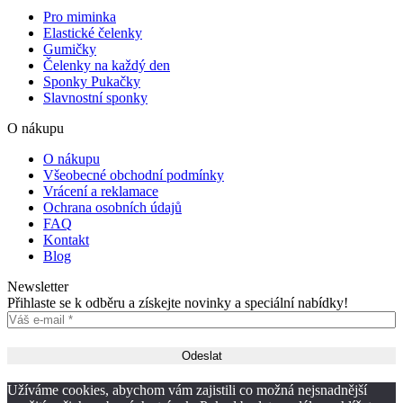
Pro miminka
Elastické čelenky
Gumičky
Čelenky na každý den
Sponky Pukačky
Slavnostní sponky
O nákupu
O nákupu
Všeobecné obchodní podmínky
Vrácení a reklamace
Ochrana osobních údajů
FAQ
Kontakt
Blog
Newsletter
Přihlaste se k odběru a získejte novinky a speciální nabídky!
Užíváme cookies, abychom vám zajistili co možná nejsnadnější