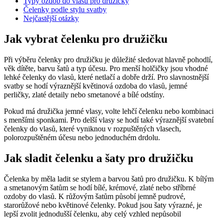
Typy ozdob do vlasů pro družičky
Čelenky podle stylu svatby
Nejčastější otázky
Jak vybrat čelenku pro družičku
Při výběru čelenky pro družičku je důležité sledovat hlavně pohodlí,
věk dítěte, barvu šatů a typ účesu. Pro menší holčičky jsou vhodné
lehké čelenky do vlasů, které netlačí a dobře drží. Pro slavnostnější
svatby se hodí výraznější květinová ozdoba do vlasů, jemné
perličky, zlaté detaily nebo smetanové a bílé odstíny.
Pokud má družička jemné vlasy, volte lehčí čelenku nebo kombinaci
s menšími sponkami. Pro delší vlasy se hodí také výraznější svatební
čelenky do vlasů, které vyniknou v rozpuštěných vlasech,
polorozpuštěném účesu nebo jednoduchém drdolu.
Jak sladit čelenku a šaty pro družičku
Čelenka by měla ladit se stylem a barvou šatů pro družičku. K bílým
a smetanovým šatům se hodí bílé, krémové, zlaté nebo stříbrné
ozdoby do vlasů. K růžovým šatům působí jemně pudrové,
starorůžové nebo květinové čelenky. Pokud jsou šaty výrazné, je
lepší zvolit jednodušší čelenku, aby celý vzhled nepůsobil