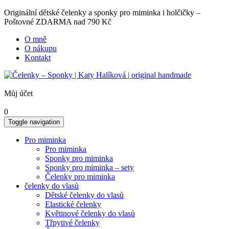
Originální dětské čelenky a sponky pro miminka i holčičky –
Poštovné ZDARMA nad 790 Kč
O mně
O nákupu
Kontakt
Můj účet
0
Toggle navigation
Pro miminka
Pro miminka
Sponky pro miminka
Sponky pro miminka – sety
Čelenky pro miminka
čelenky do vlasů
Dětské čelenky do vlasů
Elastické čelenky
Květinové čelenky do vlasů
Třpytivé čelenky