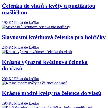
Čelenka do vlasů s květy a puntíkatou
mašličkou
190
Kč
Přidat do košíku
Slavnostní květinová čelenka pro holčičky
240
Kč
Přidat do košíku
Krásná výrazná květinová čelenka
do vlasů
290
Kč
Přidat do košíku
Krásné modré květy na čelence do vlasů
190
Kč
Přidat do košíku