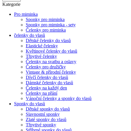
Kategorie
Pro miminka
Sponky pro miminka
Sponky pro miminka - sety
Čelenky pro miminka
čelenky do vlasů
Dětské čelenky do vlasů
Elastické čelenky
Květinové čelenky do vlasů
Třpytivé čelenky
Čelenky na svatbu a oslavy
Čelenky pro družičky
Vintage & přírodní čelenky
Dívčí čelenky do vlasů
Dámské čelenky do vlasů
Čelenky na každý den
Čelenky na přání
Vánoční čelenky a sponky do vlasů
Sponky do vlasů
Dětské sponky do vlasů
Slavnostní sponky
Zlaté sponky do vlasů
Třpytivé sponky
Stříbrné sponky do vlasů