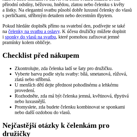
přírodní odstíny, béžovou, hnědou, zlatou nebo čelenku s květy
a lístky. Na elegantní svatbu působí dobře luxusní čelenky do vlasů
s perličkami, stříbrným detailem nebo decentním třpytem.
Pokud hledáte doplněk přímo na svatební den, podívejte se také
na
čelenky na svatbu a oslavy
. K účesu družičky můžete doplnit
i
sponky do vlasů na svatbu
, které pomohou zafixovat jemné
pramínky kolem obličeje.
Checklist před nákupem
Zkontrolujte, zda čelenka ladí se šaty pro družičku.
Vyberte barvu podle stylu svatby: bílá, smetanová, růžová,
zlatá nebo stříbrná.
U menších dětí dejte přednost pohodlnému a lehkému
provedení.
Rozhodněte, zda má být čelenka jemná, květinová, třpytivá
nebo luxusnější.
Promyslete, zda budete čelenku kombinovat se sponkami
nebo další ozdobou do vlasů.
Nejčastější otázky k čelenkám pro
družičky