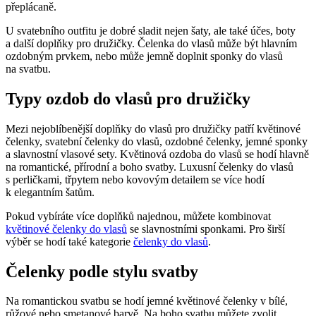
přeplácaně.
U svatebního outfitu je dobré sladit nejen šaty, ale také účes, boty
a další doplňky pro družičky. Čelenka do vlasů může být hlavním
ozdobným prvkem, nebo může jemně doplnit sponky do vlasů
na svatbu.
Typy ozdob do vlasů pro družičky
Mezi nejoblíbenější doplňky do vlasů pro družičky patří květinové
čelenky, svatební čelenky do vlasů, ozdobné čelenky, jemné sponky
a slavnostní vlasové sety. Květinová ozdoba do vlasů se hodí hlavně
na romantické, přírodní a boho svatby. Luxusní čelenky do vlasů
s perličkami, třpytem nebo kovovým detailem se více hodí
k elegantním šatům.
Pokud vybíráte více doplňků najednou, můžete kombinovat
květinové čelenky do vlasů
se slavnostními sponkami. Pro širší
výběr se hodí také kategorie
čelenky do vlasů
.
Čelenky podle stylu svatby
Na romantickou svatbu se hodí jemné květinové čelenky v bílé,
růžové nebo smetanové barvě. Na boho svatbu můžete zvolit