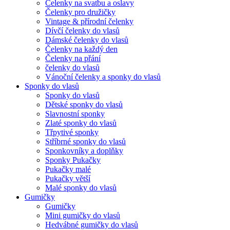
Čelenky na svatbu a oslavy
Čelenky pro družičky
Vintage & přírodní čelenky
Dívčí čelenky do vlasů
Dámské čelenky do vlasů
Čelenky na každý den
Čelenky na přání
čelenky do vlasů
Vánoční čelenky a sponky do vlasů
Sponky do vlasů
Sponky do vlasů
Dětské sponky do vlasů
Slavnostní sponky
Zlaté sponky do vlasů
Třpytivé sponky
Stříbrné sponky do vlasů
Sponkovníky a doplňky
Sponky Pukačky
Pukačky malé
Pukačky větší
Malé sponky do vlasů
Gumičky
Gumičky
Mini gumičky do vlasů
Hedvábné gumičky do vlasů