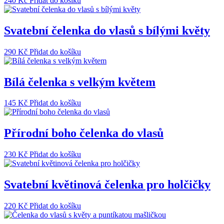
240
Kč
Přidat do košíku
Svatební čelenka do vlasů s bílými květy
290
Kč
Přidat do košíku
Bílá čelenka s velkým květem
145
Kč
Přidat do košíku
Přírodní boho čelenka do vlasů
230
Kč
Přidat do košíku
Svatební květinová čelenka pro holčičky
220
Kč
Přidat do košíku