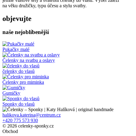
jemné vlasové sety a svatební čelenky do vlasů. Výběr záleží
na věku družičky, typu účesu a stylu svatby.
objevujte
naše nejoblíbenější
Pukačky malé
Čelenky na svatbu a oslavy
čelenky do vlasů
Čelenky pro miminka
Gumičky
Sponky do vlasů
halikova.katerina@centrum.cz
+420 775 573 930
© 2026 celenky-sponky.cz
Obchod