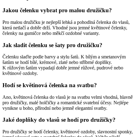
Jakou čelenku vybrat pro malou družičku?
Pro malou družičku je nejlepší lehká a pohodlná čelenka do vlasů,
která netlačí a dobře drží. Vhodné jsou jemné květinové čelenky,
čelenky na gumičce nebo měkčí ozdobné varianty.
Jak sladit čelenku se šaty pro družičku?
Čelenku slaďte podle barvy a stylu šatů. K bílým a smetanovým
šatům se hodí bílé, krémové, zlaté nebo stříbrné doplňky.
K růžovým šatům vypadají dobře jemné růžové, pudrové nebo
květinové ozdoby.
Hodí se květinová čelenka na svatbu?
Ano, květinová čelenka do vlasů je na svatbu velmi vhodná, hlavně
pro družičky, malé holčičky a romantické svatební účesy. Nejlépe
vynikne u boho, přírodní nebo jemně elegantní svatby.
Jaké doplňky do vlasů se hodí pro družičky?
Pro družičky se hodí čelenky, květinové ozdoby, slavnostní sponky,