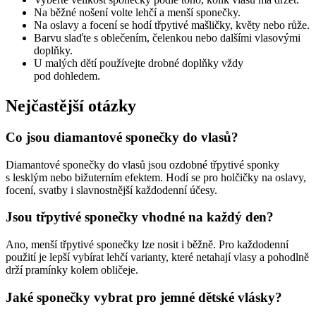
Na běžné nošení volte lehčí a menší sponečky.
Na oslavy a focení se hodí třpytivé mašličky, květy nebo růže.
Barvu slaďte s oblečením, čelenkou nebo dalšími vlasovými
doplňky.
U malých dětí používejte drobné doplňky vždy
pod dohledem.
Nejčastější otázky
Co jsou diamantové sponečky do vlasů?
Diamantové sponečky do vlasů jsou ozdobné třpytivé sponky
s lesklým nebo bižuterním efektem. Hodí se pro holčičky na oslavy,
focení, svatby i slavnostnější každodenní účesy.
Jsou třpytivé sponečky vhodné na každý den?
Ano, menší třpytivé sponečky lze nosit i běžně. Pro každodenní
použití je lepší vybírat lehčí varianty, které netahají vlasy a pohodlně
drží pramínky kolem obličeje.
Jaké sponečky vybrat pro jemné dětské vlásky?