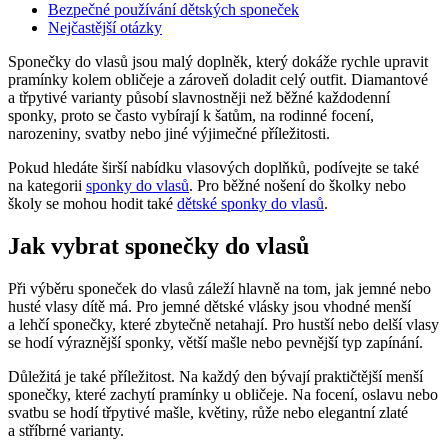
Bezpečné používání dětských sponeček
Nejčastější otázky
Sponečky do vlasů jsou malý doplněk, který dokáže rychle upravit
pramínky kolem obličeje a zároveň doladit celý outfit. Diamantové
a třpytivé varianty působí slavnostněji než běžné každodenní
sponky, proto se často vybírají k šatům, na rodinné focení,
narozeniny, svatby nebo jiné výjimečné příležitosti.
Pokud hledáte širší nabídku vlasových doplňků, podívejte se také
na kategorii
sponky do vlasů
. Pro běžné nošení do školky nebo
školy se mohou hodit také
dětské sponky do vlasů
.
Jak vybrat sponečky do vlasů
Při výběru sponeček do vlasů záleží hlavně na tom, jak jemné nebo
husté vlasy dítě má. Pro jemné dětské vlásky jsou vhodné menší
a lehčí sponečky, které zbytečně netahají. Pro hustší nebo delší vlasy
se hodí výraznější sponky, větší mašle nebo pevnější typ zapínání.
Důležitá je také příležitost. Na každý den bývají praktičtější menší
sponečky, které zachytí pramínky u obličeje. Na focení, oslavu nebo
svatbu se hodí třpytivé mašle, květiny, růže nebo elegantní zlaté
a stříbrné varianty.