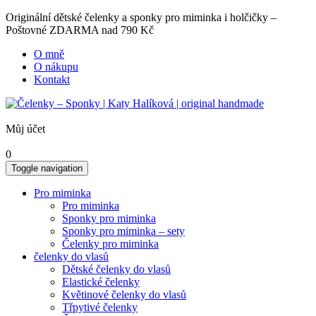
Originální dětské čelenky a sponky pro miminka i holčičky –
Poštovné ZDARMA nad 790 Kč
O mně
O nákupu
Kontakt
Můj účet
0
Toggle navigation
Pro miminka
Pro miminka
Sponky pro miminka
Sponky pro miminka – sety
Čelenky pro miminka
čelenky do vlasů
Dětské čelenky do vlasů
Elastické čelenky
Květinové čelenky do vlasů
Třpytivé čelenky