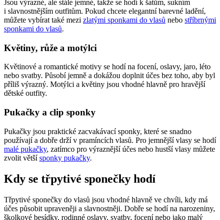
Jsou výrazné, ale stále jemné, takže se hodí k šatům, sukním
i slavnostnějším outfitům. Pokud chcete elegantní barevné ladění,
můžete vybírat také mezi
zlatými sponkami do vlasů
nebo
stříbrnými
sponkami do vlasů
.
Květiny, růže a motýlci
Květinové a romantické motivy se hodí na focení, oslavy, jaro, léto
nebo svatby. Působí jemně a dokážou doplnit účes bez toho, aby byl
příliš výrazný. Motýlci a květiny jsou vhodné hlavně pro hravější
dětské outfity.
Pukačky a clip sponky
Pukačky jsou praktické zacvakávací sponky, které se snadno
používají a dobře drží v pramíncích vlasů. Pro jemnější vlasy se hodí
malé pukačky
, zatímco pro výraznější účes nebo hustší vlasy můžete
zvolit větší
sponky pukačky
.
Kdy se třpytivé sponečky hodí
Třpytivé sponečky do vlasů jsou vhodné hlavně ve chvíli, kdy má
účes působit upraveněji a slavnostněji. Dobře se hodí na narozeniny,
školkové besídky, rodinné oslavy, svatby, focení nebo jako malý