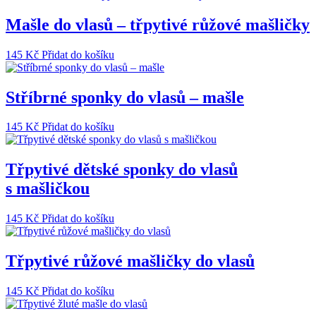
Mašle do vlasů – třpytivé růžové mašličky
145
Kč
Přidat do košíku
Stříbrné sponky do vlasů – mašle
145
Kč
Přidat do košíku
Třpytivé dětské sponky do vlasů
s mašličkou
145
Kč
Přidat do košíku
Třpytivé růžové mašličky do vlasů
145
Kč
Přidat do košíku