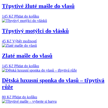
Třpytivé žluté mašle do vlasů
145
Kč
Přidat do košíku
Třpytivý motýlci do vlásků
Tento
45
Kč
Výběr možností
produkt
má
více
Zlaté mašle do vlasů
variant.
Možnosti
145
Kč
Přidat do košíku
lze
vybrat
na
Dětská luxusní sponka do vlasů – třpytivá
stránce
produktu
růže
80
Kč
Přidat do košíku