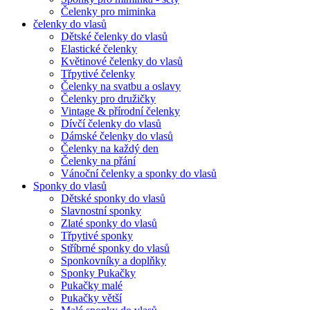
Čelenky pro miminka
čelenky do vlasů
Dětské čelenky do vlasů
Elastické čelenky
Květinové čelenky do vlasů
Třpytivé čelenky
Čelenky na svatbu a oslavy
Čelenky pro družičky
Vintage & přírodní čelenky
Dívčí čelenky do vlasů
Dámské čelenky do vlasů
Čelenky na každý den
Čelenky na přání
Vánoční čelenky a sponky do vlasů
Sponky do vlasů
Dětské sponky do vlasů
Slavnostní sponky
Zlaté sponky do vlasů
Třpytivé sponky
Stříbrné sponky do vlasů
Sponkovníky a doplňky
Sponky Pukačky
Pukačky malé
Pukačky větší