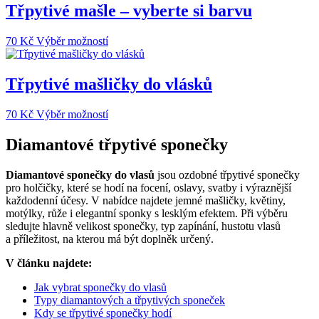
Třpytivé mašle – vyberte si barvu
Tento
70
Kč
Výběr možností
produkt
má
více
Třpytivé mašličky do vlásků
variant.
Možnosti
Tento
70
Kč
Výběr možností
lze
produkt
vybrat
má
Diamantové třpytivé sponečky
na
více
stránce
variant.
produktu
Diamantové sponečky do vlasů
jsou ozdobné třpytivé sponečky
Možnosti
pro holčičky, které se hodí na focení, oslavy, svatby i výraznější
lze
každodenní účesy. V nabídce najdete jemné mašličky, květiny,
vybrat
motýlky, růže i elegantní sponky s lesklým efektem. Při výběru
na
sledujte hlavně velikost sponečky, typ zapínání, hustotu vlasů
stránce
a příležitost, na kterou má být doplněk určený.
produktu
V článku najdete:
Jak vybrat sponečky do vlasů
Typy diamantových a třpytivých sponeček
Kdy se třpytivé sponečky hodí