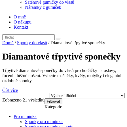
Saténové gumičky do vlasů
Náramky z gumiček
O mně
O nákupu
Kontakt
Domů
/
Sponky do vlasů
/ Diamantové třpytivé sponečky
Diamantové třpytivé sponečky
Třpytivé diamantové sponečky do vlasů pro holčičky na oslavy,
focení i běžné nošení. Vyberte mašličky, květy, motýlky i elegantní
ozdobné sponky.
Číst více
Zobrazeno 21 výsledků
Filtrovat
Kategorie
Pro miminka
Sponky pro miminka
Sponky pro miminka - sety