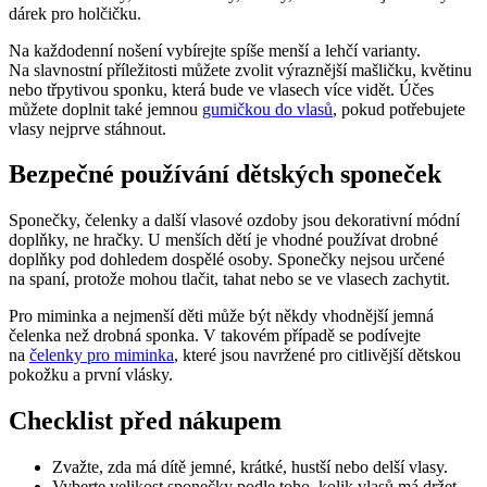
dárek pro holčičku.
Na každodenní nošení vybírejte spíše menší a lehčí varianty.
Na slavnostní příležitosti můžete zvolit výraznější mašličku, květinu
nebo třpytivou sponku, která bude ve vlasech více vidět. Účes
můžete doplnit také jemnou
gumičkou do vlasů
, pokud potřebujete
vlasy nejprve stáhnout.
Bezpečné používání dětských sponeček
Sponečky, čelenky a další vlasové ozdoby jsou dekorativní módní
doplňky, ne hračky. U menších dětí je vhodné používat drobné
doplňky pod dohledem dospělé osoby. Sponečky nejsou určené
na spaní, protože mohou tlačit, tahat nebo se ve vlasech zachytit.
Pro miminka a nejmenší děti může být někdy vhodnější jemná
čelenka než drobná sponka. V takovém případě se podívejte
na
čelenky pro miminka
, které jsou navržené pro citlivější dětskou
pokožku a první vlásky.
Checklist před nákupem
Zvažte, zda má dítě jemné, krátké, hustší nebo delší vlasy.
Vyberte velikost sponečky podle toho, kolik vlasů má držet.