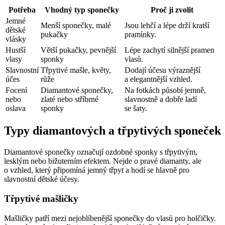
Potřeba
Vhodný typ sponečky
Proč ji zvolit
Jemné
Menší sponečky, malé
Jsou lehčí a lépe drží kratší
dětské
pukačky
pramínky.
vlásky
Hustší
Větší pukačky, pevnější
Lépe zachytí silnější pramen
vlasy
sponky
vlasů.
Slavnostní
Třpytivé mašle, květy,
Dodají účesu výraznější
účes
růže
a elegantnější vzhled.
Focení
Diamantové sponečky,
Na fotkách působí jemně,
nebo
zlaté nebo stříbrné
slavnostně a dobře ladí
oslava
sponky
se šaty.
Typy diamantových a třpytivých sponeček
Diamantové sponečky označují ozdobné sponky s třpytivým,
lesklým nebo bižuterním efektem. Nejde o pravé diamanty, ale
o vzhled, který připomíná jemný třpyt a hodí se hlavně pro
slavnostní dětské účesy.
Třpytivé mašličky
Mašličky patří mezi nejoblíbenější sponečky do vlasů pro holčičky.