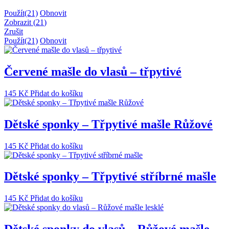
Použít
(21)
Obnovit
Zobrazit
(
21
)
Zrušit
Použít
(21)
Obnovit
Červené mašle do vlasů – třpytivé
145
Kč
Přidat do košíku
Dětské sponky – Třpytivé mašle Růžové
145
Kč
Přidat do košíku
Dětské sponky – Třpytivé stříbrné mašle
145
Kč
Přidat do košíku