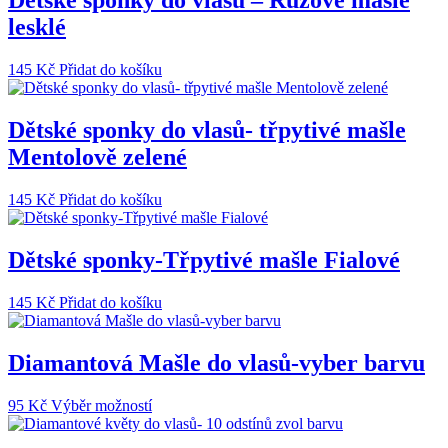
Dětské sponky do vlasů – Růžové mašle
lesklé
145
Kč
Přidat do košíku
Dětské sponky do vlasů- třpytivé mašle
Mentolově zelené
145
Kč
Přidat do košíku
Dětské sponky-Třpytivé mašle Fialové
145
Kč
Přidat do košíku
Diamantová Mašle do vlasů-vyber barvu
Tento
95
Kč
Výběr možností
produkt
má