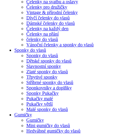
Čelenky na svatbu a oslavy
Čelenky pro družičky
Vintage & přírodní čelenky
Dívčí čelenky do vlasů
Dámské čelenky do vlasů
Čelenky na každý den
Čelenky na přání
čelenky do vlasů
Vánoční čelenky a sponky do vlasů
Sponky do vlasů
Sponky do vlasů
Dětské sponky do vlasů
Slavnostní sponky
Zlaté sponky do vlasů
Třpytivé sponky
Stříbrné sponky do vlasů
Sponkovníky a doplňky
Sponky Pukačky
Pukačky malé
Pukačky větší
Malé sponky do vlasů
Gumičky
Gumičky
Mini gumičky do vlasů
Hedvábné gumičky do vlasů