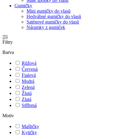
Malé sponky do vlasů
Gumičky
Mini gumičky do vlasů
Hedvábné gumičky do vlasů
Saténové gumičky do vlasů
Náramky z gumiček
Filtry
Barva
Růžová
Červená
Fialová
Modrá
Zelená
Žlutá
Zlatá
Stříbrná
Motiv
Mašličky
Kytičky