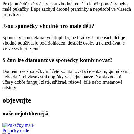
Pro jemné dětské vlásky jsou vhodné menší a lehčí sponečky nebo
malé pukačky. Lépe zachytí drobné pramínky a nepůsobí ve vlasech
příliš těžce.
Jsou sponečky vhodné pro malé děti?
Sponečky jsou dekorativní doplňky, ne hračky. U menších dětí je
vhodné používat je pod dohledem dospělé osoby a nenechávat je
ve vlasech při spaní.
S čím lze diamantové sponečky kombinovat?
Diamantové sponečky můžete kombinovat s čelenkami, gumičkami
nebo dalšími vlasovými doplňky ve stejné barvě. Na slavnostní
účesy dobře fungují zlaté, stříbrné, růžové, bílé nebo smetanové
odstíny.
objevujte
naše nejoblíbenější
Pukačky malé