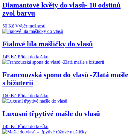
více
Diamantové květy do vlasů- 10 odstínů
variant.
zvol barvu
Možnosti
lze
vybrat
Tento
50
Kč
Výběr možností
na
produkt
stránce
má
produktu
více
Fialové lila mašličky do vlasů
variant.
Možnosti
145
Kč
Přidat do košíku
lze
vybrat
na
Francouzská spona do vlasů -Zlatá mašle
stránce
produktu
s bižuterii
160
Kč
Přidat do košíku
Luxusní třpytivé mašle do vlasů
145
Kč
Přidat do košíku