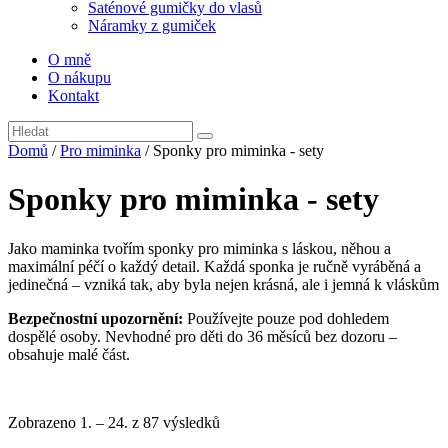
Saténové gumičky do vlasů
Náramky z gumiček
O mně
O nákupu
Kontakt
Domů
/
Pro miminka
/ Sponky pro miminka - sety
Sponky pro miminka - sety
Jako maminka tvořím sponky pro miminka s láskou, něhou a
maximální péčí o každý detail. Každá sponka je ručně vyráběná a
jedinečná – vzniká tak, aby byla nejen krásná, ale i jemná k vláskům
Bezpečnostní upozornění:
Používejte pouze pod dohledem
dospělé osoby. Nevhodné pro děti do 36 měsíců bez dozoru –
obsahuje malé část.
Zobrazeno 1. – 24. z 87 výsledků