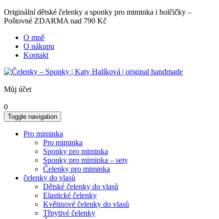
Originální dětské čelenky a sponky pro miminka i holčičky –
Poštovné ZDARMA nad 790 Kč
O mně
O nákupu
Kontakt
Můj účet
0
Toggle navigation
Pro miminka
Pro miminka
Sponky pro miminka
Sponky pro miminka – sety
Čelenky pro miminka
čelenky do vlasů
Dětské čelenky do vlasů
Elastické čelenky
Květinové čelenky do vlasů
Třpytivé čelenky