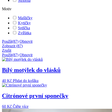
Stříbrná
Motiv
Mašličky
Kytičky
Srdíčka
Zvířátka
Použít
(87)
Obnovit
Zobrazit
(
87
)
Zrušit
Použít
(87)
Obnovit
Bílý motýlek do vlásků
40
Kč
Přidat do košíku
Citrónové první sponečky
60
Kč
Čtěte více