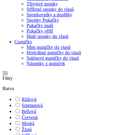
Třpytivé sponky
Stříbrné sponky do vlasů
Sponkovníky a doplňky
Sponky Pukačky
Pukačky malé
Pukačky větší
Malé sponky do vlasů
Gumičky
Mini gumičky do vlasů
Hedvábné gumičky do vlasů
Saténové gumičky do vlasů
Náramky z gumiček
Filtry
Barva
Růžová
Smetanová
Béžová
Červená
Modrá
Žlutá