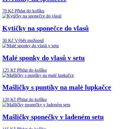
70
Kč
Přidat do košíku
Kytičky na sponečce do vlasů
Tento
30
Kč
Výběr možností
produkt
má
více
Malé sponky do vlasů v setu
variant.
Možnosti
125
Kč
Přidat do košíku
lze
vybrat
na
Mašličky s puntíky na malé lupkačce
stránce
produktu
120
Kč
Přidat do košíku
Mašličky sponečky v ladeném setu