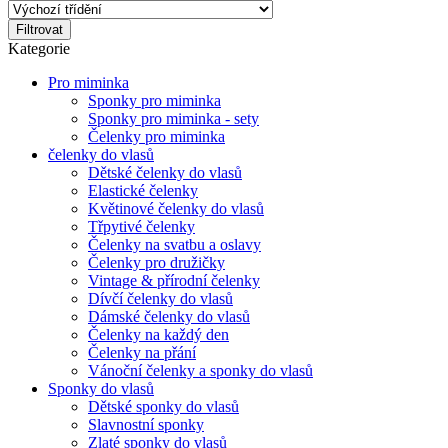
Filtrovat
Kategorie
Pro miminka
Sponky pro miminka
Sponky pro miminka - sety
Čelenky pro miminka
čelenky do vlasů
Dětské čelenky do vlasů
Elastické čelenky
Květinové čelenky do vlasů
Třpytivé čelenky
Čelenky na svatbu a oslavy
Čelenky pro družičky
Vintage & přírodní čelenky
Dívčí čelenky do vlasů
Dámské čelenky do vlasů
Čelenky na každý den
Čelenky na přání
Vánoční čelenky a sponky do vlasů
Sponky do vlasů
Dětské sponky do vlasů
Slavnostní sponky
Zlaté sponky do vlasů