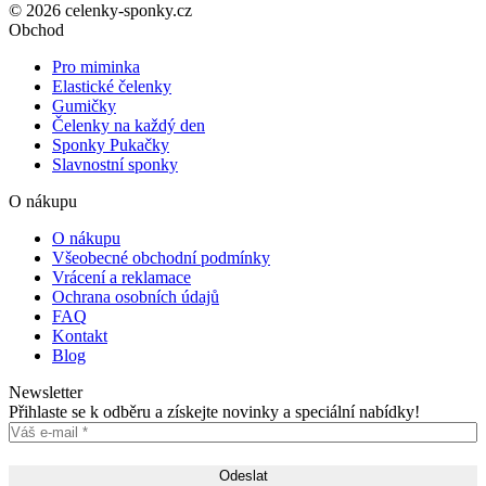
© 2026 celenky-sponky.cz
Obchod
Pro miminka
Elastické čelenky
Gumičky
Čelenky na každý den
Sponky Pukačky
Slavnostní sponky
O nákupu
O nákupu
Všeobecné obchodní podmínky
Vrácení a reklamace
Ochrana osobních údajů
FAQ
Kontakt
Blog
Newsletter
Přihlaste se k odběru a získejte novinky a speciální nabídky!