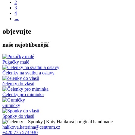
2
3
4
→
objevujte
naše nejoblíbenější
Pukačky malé
Čelenky na svatbu a oslavy
čelenky do vlasů
Čelenky pro miminka
Gumičky
Sponky do vlasů
halikova.katerina@centrum.cz
+420 775 573 930