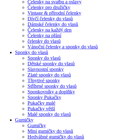
Čelenky na svatbu a oslavy
Čelenky pro družičky
Vintage & přírodní čelenky
Dívčí čelenky do vlasů
Dámské čelenky do vlasů
Čelenky na každý den
Čelenky na přání
čelenky do vlasů
Vánoční čelenky a sponky do vlasů
Sponky do vlasů
Sponky do vlasů
Dětské sponky do vlasů
Slavnostní sponky
Zlaté sponky do vlasů
Třpytivé sponky
Stříbrné sponky do vlasů
Sponkovníky a doplňky
Sponky Pukačky
Pukačky malé
Pukačky větší
Malé sponky do vlasů
Gumičky
Gumičky
Mini gumičky do vlasů
Hedvábné gumičky do vlasů