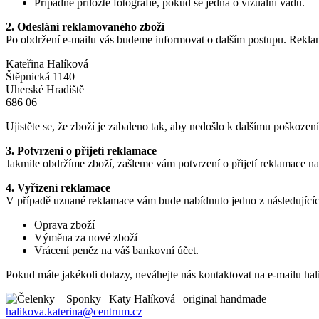
Případně přiložte fotografie, pokud se jedná o vizuální vadu.
2. Odeslání reklamovaného zboží
Po obdržení e-mailu vás budeme informovat o dalším postupu. Reklam
Kateřina Halíková
Štěpnická 1140
Uherské Hradiště
686 06
Ujistěte se, že zboží je zabaleno tak, aby nedošlo k dalšímu poškoze
3. Potvrzení o přijetí reklamace
Jakmile obdržíme zboží, zašleme vám potvrzení o přijetí reklamace na
4. Vyřízení reklamace
V případě uznané reklamace vám bude nabídnuto jedno z následujícíc
Oprava zboží
Výměna za nové zboží
Vrácení peněz na váš bankovní účet.
Pokud máte jakékoli dotazy, neváhejte nás kontaktovat na e-mailu
hal
halikova.katerina@centrum.cz