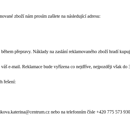
ované zboží nám prosím zašlete na následující adresu:
ní během přepravy. Náklady na zaslání reklamovaného zboží hradí kupují
 váš e-mail. Reklamace bude vyřízena co nejdříve, nejpozději však do 3
h řešení:
ikova.katerina@centrum.cz
nebo na telefonním čísle +420 775 573 930