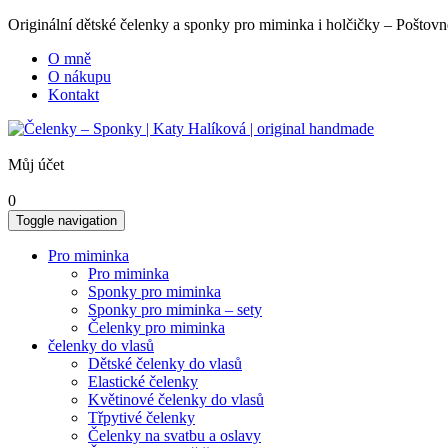
Originální dětské čelenky a sponky pro miminka i holčičky – Poš
O mně
O nákupu
Kontakt
Můj účet
0
Toggle navigation
Pro miminka
Pro miminka
Sponky pro miminka
Sponky pro miminka – sety
Čelenky pro miminka
čelenky do vlasů
Dětské čelenky do vlasů
Elastické čelenky
Květinové čelenky do vlasů
Třpytivé čelenky
Čelenky na svatbu a oslavy