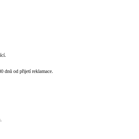
cí.
0 dnů od přijetí reklamace.
.