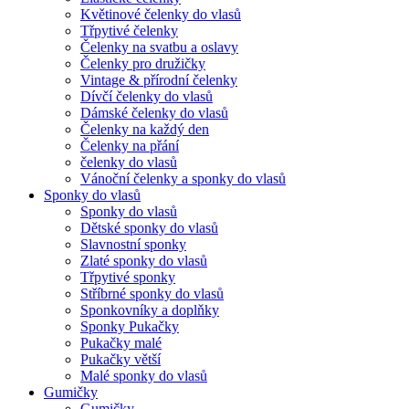
Květinové čelenky do vlasů
Třpytivé čelenky
Čelenky na svatbu a oslavy
Čelenky pro družičky
Vintage & přírodní čelenky
Dívčí čelenky do vlasů
Dámské čelenky do vlasů
Čelenky na každý den
Čelenky na přání
čelenky do vlasů
Vánoční čelenky a sponky do vlasů
Sponky do vlasů
Sponky do vlasů
Dětské sponky do vlasů
Slavnostní sponky
Zlaté sponky do vlasů
Třpytivé sponky
Stříbrné sponky do vlasů
Sponkovníky a doplňky
Sponky Pukačky
Pukačky malé
Pukačky větší
Malé sponky do vlasů
Gumičky
Gumičky