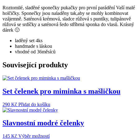
do
vlasů
Roztomilé, sladěné sponečky pukačky pro první parádění Vaší malé
v
holčičky. Sponečky jsou naladěny tak,aby se mohly kombinovat
setu
vzájemně. Saténová krémová, sladce růžová s puntíky, tulipánově
množství
růžová se srdíčky a saténová šedo stříbrná sponka do vlasů. Krásný
dárek 🙂
laděný set 4ks
handmade s láskou
vhodné od 36měsíců
Související produkty
Set čelenek pro miminka s mašličkou
290
Kč
Přidat do košíku
Slavnostní modré čelenky
Tento
145
Kč
Výběr možností