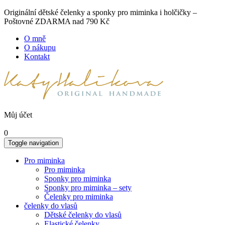
Originální dětské čelenky a sponky pro miminka i holčičky –
Poštovné ZDARMA nad 790 Kč
O mně
O nákupu
Kontakt
Můj účet
0
Toggle navigation
Pro miminka
Pro miminka
Sponky pro miminka
Sponky pro miminka – sety
Čelenky pro miminka
čelenky do vlasů
Dětské čelenky do vlasů
Elastické čelenky