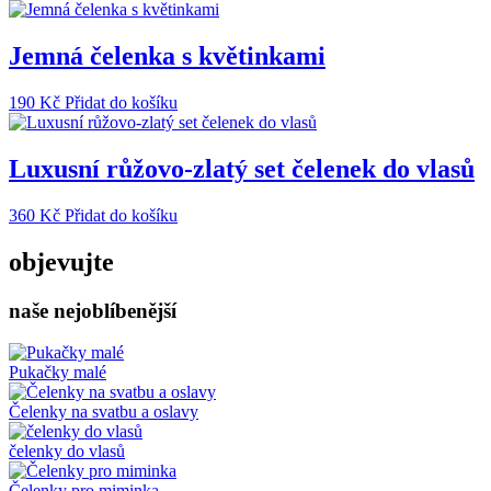
produkt
má
více
Jemná čelenka s květinkami
variant.
Možnosti
190
Kč
Přidat do košíku
lze
vybrat
na
Luxusní růžovo-zlatý set čelenek do vlasů
stránce
produktu
360
Kč
Přidat do košíku
objevujte
naše nejoblíbenější
Pukačky malé
Čelenky na svatbu a oslavy
čelenky do vlasů
Čelenky pro miminka