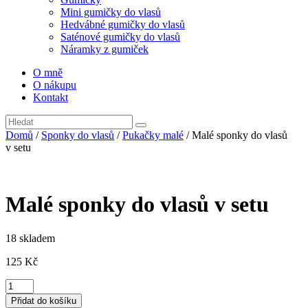
Mini gumičky do vlasů
Hedvábné gumičky do vlasů
Saténové gumičky do vlasů
Náramky z gumiček
O mně
O nákupu
Kontakt
Domů
/
Sponky do vlasů
/
Pukačky malé
/ Malé sponky do vlasů
v setu
Malé sponky do vlasů v setu
18 skladem
125
Kč
Malé
sponky
Přidat do košíku