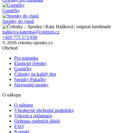
Gumičky
Sponky do vlasů
halikova.katerina@centrum.cz
+420 775 573 930
© 2026 celenky-sponky.cz
Obchod
Pro miminka
Elastické čelenky
Gumičky
Čelenky na každý den
Sponky Pukačky
Slavnostní sponky
O nákupu
O nákupu
Všeobecné obchodní podmínky
Vrácení a reklamace
Ochrana osobních údajů
FAQ
Kontakt