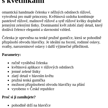
s květinkami
omantická handmade čelenka v něžných odstínech růžové,
vytvořená pro malé princezny. Květinová ozdoba kombinuje
pastelově růžové, malinově růžové a sytě růžové kvítky doplněné
jemnými zelenými lístky. Dominantní květ zdobí zlatý detail, který
dodává čelence elegantní a slavnostní vzhled.
Čelenka je upevněna na tenké pružné gumičce, která se pohodlně
přizpůsobí obvodu hlavičky. Je ideální na focení, rodinné oslavy,
svatby, narozeninové oslavy i další výjimečné příležitosti.
Parametry:
ručně vyráběná čelenka
květinová aplikace v růžových odstínech
jemné zelené lístky
zlatý detail v hlavním květu
pružná tenká gumička
možnost přizpůsobení obvodu hlavičky na přání
vyrobeno v České republice
Proč si ji zamilujete?
pohodlně drží na hlavičce