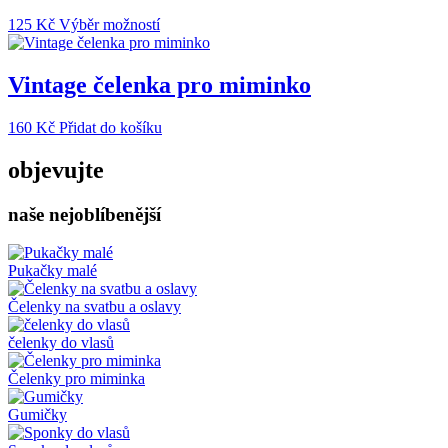
Tento
125
Kč
Výběr možností
produkt
má
více
Vintage čelenka pro miminko
variant.
Možnosti
160
Kč
Přidat do košíku
lze
vybrat
objevujte
na
stránce
produktu
naše nejoblíbenější
Pukačky malé
Čelenky na svatbu a oslavy
čelenky do vlasů
Čelenky pro miminka
Gumičky