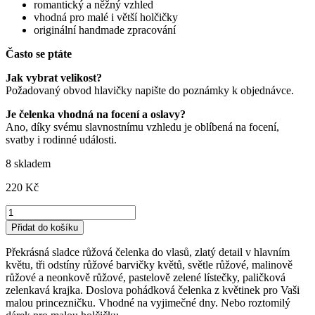
romantický a něžný vzhled
vhodná pro malé i větší holčičky
originální handmade zpracování
Často se ptáte
Jak vybrat velikost?
Požadovaný obvod hlavičky napište do poznámky k objednávce.
Je čelenka vhodná na focení a oslavy?
Ano, díky svému slavnostnímu vzhledu je oblíbená na focení,
svatby i rodinné události.
8 skladem
220
Kč
Sladce
růžová
Přidat do košíku
čelenka
do
Překrásná sladce růžová čelenka do vlasů, zlatý detail v hlavním
vlasů
květu, tři odstíny růžové barvičky květů, světle růžové, malinově
s
růžové a neonkově růžové, pastelově zelené lístečky, paličková
květinkami
zelenkavá krajka. Doslova pohádková čelenka z květinek pro Vaši
množství
malou princezničku. Vhodné na vyjimečné dny. Nebo roztomilý