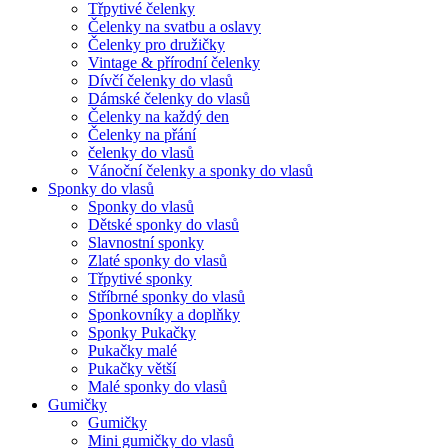
Třpytivé čelenky
Čelenky na svatbu a oslavy
Čelenky pro družičky
Vintage & přírodní čelenky
Dívčí čelenky do vlasů
Dámské čelenky do vlasů
Čelenky na každý den
Čelenky na přání
čelenky do vlasů
Vánoční čelenky a sponky do vlasů
Sponky do vlasů
Sponky do vlasů
Dětské sponky do vlasů
Slavnostní sponky
Zlaté sponky do vlasů
Třpytivé sponky
Stříbrné sponky do vlasů
Sponkovníky a doplňky
Sponky Pukačky
Pukačky malé
Pukačky větší
Malé sponky do vlasů
Gumičky
Gumičky
Mini gumičky do vlasů