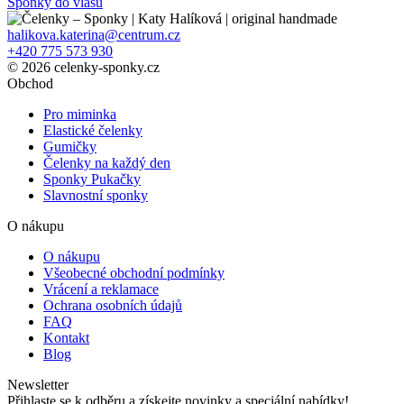
Sponky do vlasů
halikova.katerina@centrum.cz
+420 775 573 930
© 2026 celenky-sponky.cz
Obchod
Pro miminka
Elastické čelenky
Gumičky
Čelenky na každý den
Sponky Pukačky
Slavnostní sponky
O nákupu
O nákupu
Všeobecné obchodní podmínky
Vrácení a reklamace
Ochrana osobních údajů
FAQ
Kontakt
Blog
Newsletter
Přihlaste se k odběru a získejte novinky a speciální nabídky!