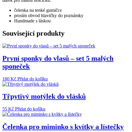
dárek pro malou holčičku.
čelenka na tenké gumičce
prosím obvod hlavičky do poznámky
Handmade s láskou
Související produkty
První sponky do vlasů – set 5 malých
sponeček
180
Kč
Přidat do košíku
Třpytivý motýlek do vlásků
55
Kč
Přidat do košíku
Čelenka pro miminko s kvítky a lístečky