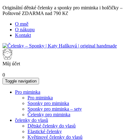
Originální dětské čelenky a sponky pro miminka i holčičky –
Poštovné ZDARMA nad 790 Kč
O mně
O nákupu
Kontakt
Můj účet
0
Toggle navigation
Pro miminka
Pro miminka
Sponky pro miminka
Sponky pro miminka – sety
Čelenky pro miminka
čelenky do vlasů
Dětské čelenky do vlasů
Elastické čelenky
Květinové čelenky do vlasů