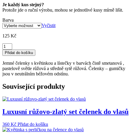
Je každý kus stejný?
Protože jde o ruční výrobu, mohou se jednotlivé kusy mírně lišit.
Barva
Vyčistit
125
Kč
Čelenka
pro
Přidat do košíku
miminko
s
Jemné čelenky s květinkou a lístečky v barvách čistě smetanová ,
kvítky
pastelově světle růžová a středně sytě růžová. Čelenky – gumičky
a
jsou v neutrálním béžovém odstínu.
lístečky
množství
Související produkty
Luxusní růžovo-zlatý set čelenek do vlasů
360
Kč
Přidat do košíku