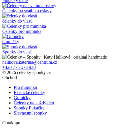
Pukačky malé
Čelenky na svatbu a oslavy
čelenky do vlasů
Čelenky pro miminka
Gumičky
Sponky do vlasů
halikova.katerina@centrum.cz
+420 775 573 930
© 2026 celenky-sponky.cz
Obchod
Pro miminka
Elastické čelenky
Gumičky
Čelenky na každý den
Sponky Pukačky
Slavnostní sponky
O nákupu