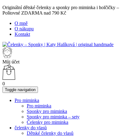
Originální dětské čelenky a sponky pro miminka i holčičky –
Poštovné ZDARMA nad 790 Kč
O mně
O nákupu
Kontakt
Můj účet
0
Toggle navigation
Pro miminka
Pro miminka
Sponky pro miminka
Sponky pro miminka – sety
Čelenky pro miminka
čelenky do vlasů
Dětské čelenky do vlasů