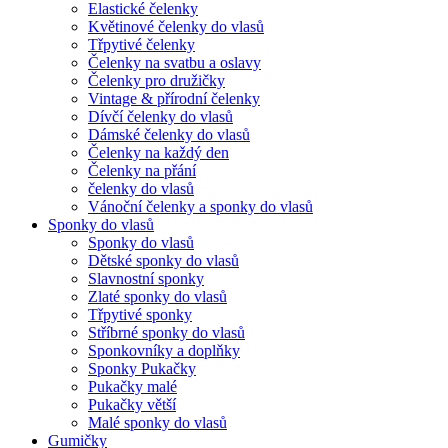
Elastické čelenky
Květinové čelenky do vlasů
Třpytivé čelenky
Čelenky na svatbu a oslavy
Čelenky pro družičky
Vintage & přírodní čelenky
Dívčí čelenky do vlasů
Dámské čelenky do vlasů
Čelenky na každý den
Čelenky na přání
čelenky do vlasů
Vánoční čelenky a sponky do vlasů
Sponky do vlasů
Sponky do vlasů
Dětské sponky do vlasů
Slavnostní sponky
Zlaté sponky do vlasů
Třpytivé sponky
Stříbrné sponky do vlasů
Sponkovníky a doplňky
Sponky Pukačky
Pukačky malé
Pukačky větší
Malé sponky do vlasů
Gumičky