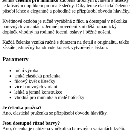
Jemná
čelenka pro miminko
zdobená drobným kvítkem a lístečky
je krásným doplňkem pro malé slečny. Díky tenké elastické čelence
působí lehce a elegantně a pohodlně se přizpůsobí obvodu hlavičky.
Květinová ozdoba je ručně vyráběná z filcu a dostupná v několika
barevných variantách. Jemné provedení z ní dělá romantický
doplněk vhodný na rodinné focení, oslavy i běžné nošení.
Každá čelenka vzniká ručně s důrazem na detail a originalitu, takže
získáte jedinečný handmade kousek vytvořený s láskou.
Parametry
ruční výroba
tenká elastická pruženka
filcový květ s lístečky
více barevných variant
lehká a jemná konstrukce
vhodná pro miminka a malé holčičky
Je čelenka pružná?
Ano, elastická pruženka se přizpůsobí obvodu hlavičky.
Jsou dostupné různé barvy?
Ano, čelenka je nabízena v několika barevných variantách květů.