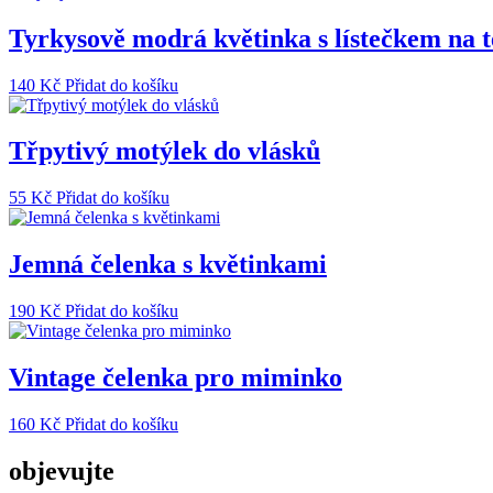
Tyrkysově modrá květinka s lístečkem na t
140
Kč
Přidat do košíku
Třpytivý motýlek do vlásků
55
Kč
Přidat do košíku
Jemná čelenka s květinkami
190
Kč
Přidat do košíku
Vintage čelenka pro miminko
160
Kč
Přidat do košíku
objevujte