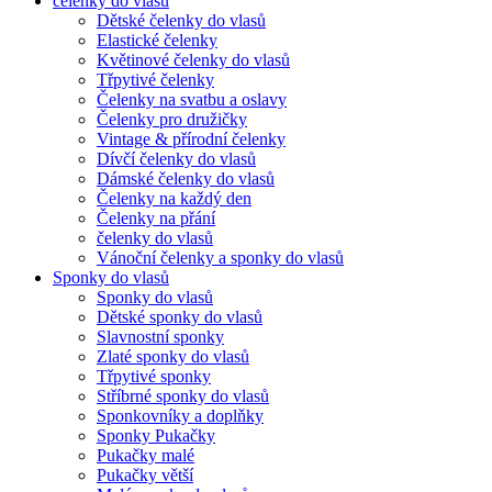
čelenky do vlasů
Dětské čelenky do vlasů
Elastické čelenky
Květinové čelenky do vlasů
Třpytivé čelenky
Čelenky na svatbu a oslavy
Čelenky pro družičky
Vintage & přírodní čelenky
Dívčí čelenky do vlasů
Dámské čelenky do vlasů
Čelenky na každý den
Čelenky na přání
čelenky do vlasů
Vánoční čelenky a sponky do vlasů
Sponky do vlasů
Sponky do vlasů
Dětské sponky do vlasů
Slavnostní sponky
Zlaté sponky do vlasů
Třpytivé sponky
Stříbrné sponky do vlasů
Sponkovníky a doplňky
Sponky Pukačky
Pukačky malé
Pukačky větší