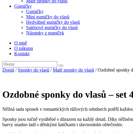
Malé sponky do vlasů
Gumičky
Gumičky
Mini gumičky do vlasů
Hedvábné gumičky do vlasů
Saténové gumičky do vlasů
Náramky z gumiček
O mně
O nákupu
Kontakt
Domů
/
Sponky do vlasů
/
Malé sponky do vlasů
/ Ozdobné sponky do
Ozdobné sponky do vlasů – set 4
Něžná sada sponek v romantických růžových odstínech potěší každou m
Sponky jsou ručně vyráběné s důrazem na každý detail. Díky něžnému 
barvy snadno ladí s dětskými šatičkami i slavnostním oblečením.