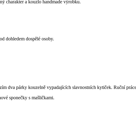
čný charakter a kouzlo handmade výrobku.
pod dohledem dospělé osoby.
zím dva párky kouzelně vypadajících slavnostních kytiček. Ruční práce
nové sponečky s mašličkami.