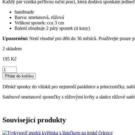
Každý pár vzniká pečlivou ruční prací, která dodává sponkám jedine
handmade
Barva: smetanová, růžová
Velikost sponek: cca 3 cm
Balení obsahuje 2 páry sponek (4 kusy)
Upozornění:
Není vhodné pro děti do 36 měsíců. Používejte pouze 
2 skladem
195
Kč
Ozdobné
sponky
Přidat do košíku
do
vlasů
Dětské sponky do vlásků pro nejmenší parádnice a princezničky, nabí
–
set
Saténové smetanové sponečky s růžovými květy a sladce růžové saté
4
ks
množství
Související produkty