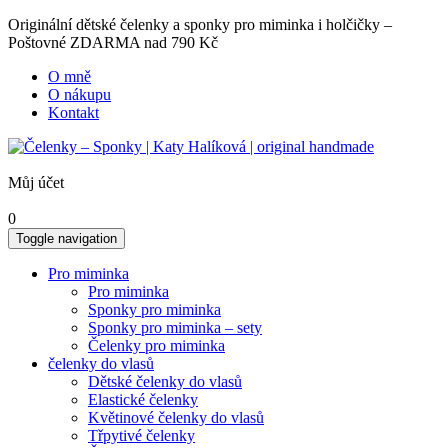
Originální dětské čelenky a sponky pro miminka i holčičky –
Poštovné ZDARMA nad 790 Kč
O mně
O nákupu
Kontakt
Můj účet
0
Toggle navigation
Pro miminka
Pro miminka
Sponky pro miminka
Sponky pro miminka – sety
Čelenky pro miminka
čelenky do vlasů
Dětské čelenky do vlasů
Elastické čelenky
Květinové čelenky do vlasů
Třpytivé čelenky