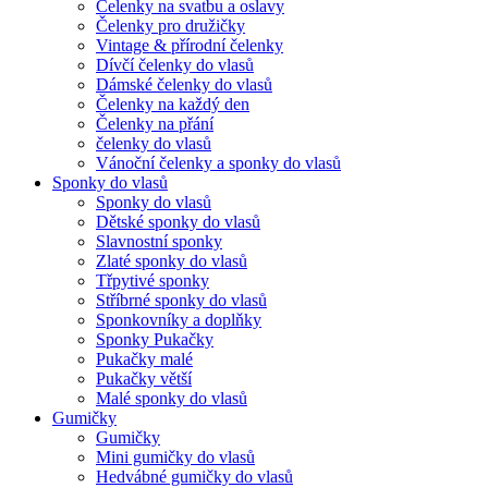
Čelenky na svatbu a oslavy
Čelenky pro družičky
Vintage & přírodní čelenky
Dívčí čelenky do vlasů
Dámské čelenky do vlasů
Čelenky na každý den
Čelenky na přání
čelenky do vlasů
Vánoční čelenky a sponky do vlasů
Sponky do vlasů
Sponky do vlasů
Dětské sponky do vlasů
Slavnostní sponky
Zlaté sponky do vlasů
Třpytivé sponky
Stříbrné sponky do vlasů
Sponkovníky a doplňky
Sponky Pukačky
Pukačky malé
Pukačky větší
Malé sponky do vlasů
Gumičky
Gumičky
Mini gumičky do vlasů
Hedvábné gumičky do vlasů