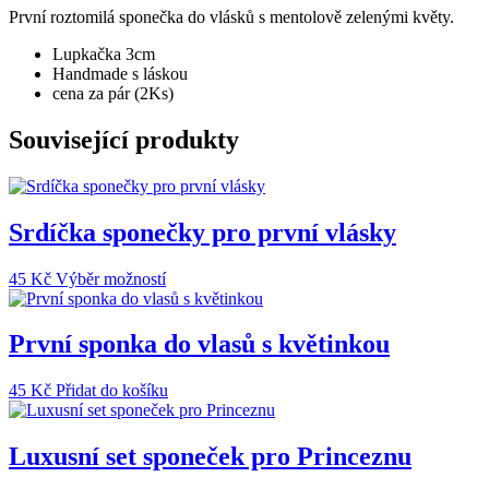
na
První roztomilá sponečka do vlásků s mentolově zelenými květy.
sponečce
množství
Lupkačka 3cm
Handmade s láskou
cena za pár (2Ks)
Související produkty
Srdíčka sponečky pro první vlásky
Tento
45
Kč
Výběr možností
produkt
má
více
První sponka do vlasů s květinkou
variant.
Možnosti
45
Kč
Přidat do košíku
lze
vybrat
na
Luxusní set sponeček pro Princeznu
stránce
produktu