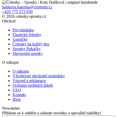
halikova.katerina@centrum.cz
+420 775 573 930
© 2026 celenky-sponky.cz
Obchod
Pro miminka
Elastické čelenky
Gumičky
Čelenky na každý den
Sponky Pukačky
Slavnostní sponky
O nákupu
O nákupu
Všeobecné obchodní podmínky
Vrácení a reklamace
Ochrana osobních údajů
FAQ
Kontakt
Blog
Newsletter
Přihlaste se k odběru a získejte novinky a speciální nabídky!