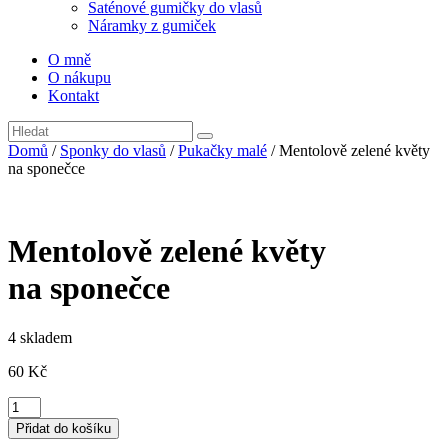
Saténové gumičky do vlasů
Náramky z gumiček
O mně
O nákupu
Kontakt
Domů
/
Sponky do vlasů
/
Pukačky malé
/ Mentolově zelené květy
na sponečce
Mentolově zelené květy
na sponečce
4 skladem
60
Kč
Mentolově
zelené
Přidat do košíku
květy