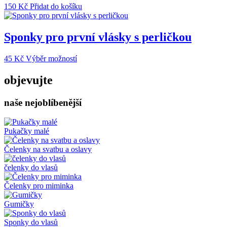
150
Kč
Přidat do košíku
Sponky pro první vlásky s perličkou
Tento
45
Kč
Výběr možností
produkt
má
objevujte
více
variant.
naše nejoblíbenější
Možnosti
lze
vybrat
na
Pukačky malé
stránce
produktu
Čelenky na svatbu a oslavy
čelenky do vlasů
Čelenky pro miminka
Gumičky
Sponky do vlasů