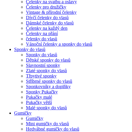
Čelenky na svatbu a oslavy
Čelenky pro družičky
Vintage & přírodní čelenky
Dívčí čelenky do vlasů
Dámské čelenky do vlasů
Čelenky na každý den
Čelenky na přání
čelenky do vlasů
Vánoční čelenky a sponky do vlasů
Sponky do vlasů
Sponky do vlasů
Dětské sponky do vlasů
Slavnostní sponky
Zlaté sponky do vlasů
Třpytivé sponky
Stříbrné sponky do vlasů
Sponkovníky a doplňky
Sponky Pukačky
Pukačky malé
Pukačky větší
Malé sponky do vlasů
Gumičky
Gumičky
Mini gumičky do vlasů
Hedvábné gumičky do vlasů