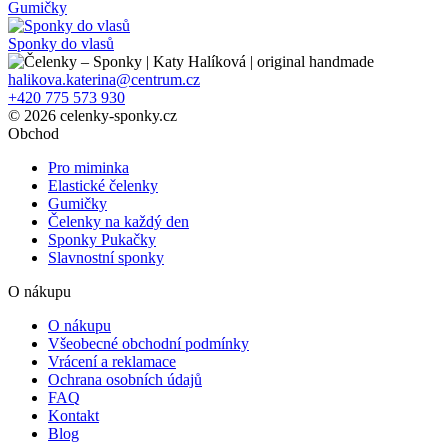
Gumičky
Sponky do vlasů
halikova.katerina@centrum.cz
+420 775 573 930
© 2026 celenky-sponky.cz
Obchod
Pro miminka
Elastické čelenky
Gumičky
Čelenky na každý den
Sponky Pukačky
Slavnostní sponky
O nákupu
O nákupu
Všeobecné obchodní podmínky
Vrácení a reklamace
Ochrana osobních údajů
FAQ
Kontakt
Blog