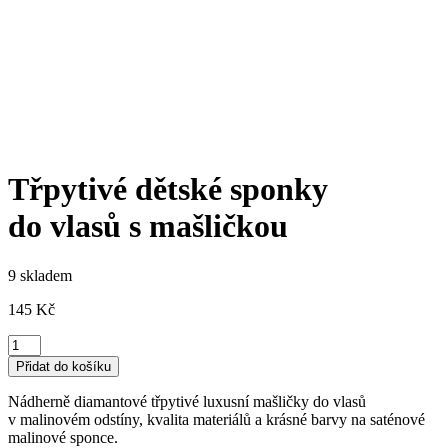
Třpytivé dětské sponky
do vlasů s mašličkou
9 skladem
145
Kč
Třpytivé
dětské
Přidat do košíku
sponky
do
Nádherně diamantové třpytivé luxusní mašličky do vlasů
vlasů
v malinovém odstíny, kvalita materiálů a krásné barvy na saténové
s
malinové sponce.