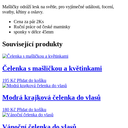
mašličkou
množství
Mašličky odráží lesk na světle, pro vyjímečné události, focení,
svatby, křtiny a oslavy.
Cena za pár 2Ks
Ruční práce od české maminky
sponky v délce 45mm
Související produkty
Čelenka s mašličkou a květinkami
195
Kč
Přidat do košíku
Modrá krajková čelenka do vlasů
180
Kč
Přidat do košíku
Vánoční čelenka do vlasů