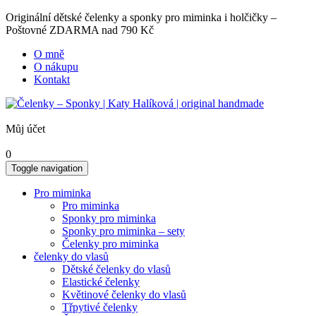
Originální dětské čelenky a sponky pro miminka i holčičky –
Poštovné ZDARMA nad 790 Kč
O mně
O nákupu
Kontakt
Můj účet
0
Toggle navigation
Pro miminka
Pro miminka
Sponky pro miminka
Sponky pro miminka – sety
Čelenky pro miminka
čelenky do vlasů
Dětské čelenky do vlasů
Elastické čelenky
Květinové čelenky do vlasů
Třpytivé čelenky