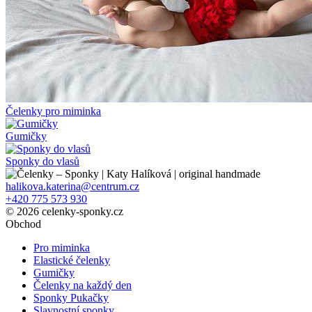
Čelenky pro miminka
Gumičky
Sponky do vlasů
halikova.katerina@centrum.cz
+420 775 573 930
© 2026 celenky-sponky.cz
Obchod
Pro miminka
Elastické čelenky
Gumičky
Čelenky na každý den
Sponky Pukačky
Slavnostní sponky