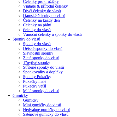
Čelenky pro družičky
Vintage & přírodní čelenky
Dívčí čelenky do vlasů
Dámské čelenky do vlasů
Čelenky na každý den
Čelenky na přání
čelenky do vlasů
Vánoční čelenky a sponky do vlasů
Sponky do vlasů
Sponky do vlasů
Dětské sponky do vlasů
Slavnostní sponky
Zlaté sponky do vlasů
Třpytivé sponky
Stříbrné sponky do vlasů
Sponkovníky a doplňky
Sponky Pukačky
Pukačky malé
Pukačky větší
Malé sponky do vlasů
Gumičky
Gumičky
Mini gumičky do vlasů
Hedvábné gumičky do vlasů
Saténové gumičky do vlasů