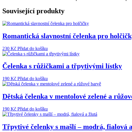
pro
holčičky
Související produkty
množství
Romantická slavnostní čelenka pro holčič
230
Kč
Přidat do košíku
Čelenka s růžičkami a třpytivými lístky
190
Kč
Přidat do košíku
Dětská čelenka v mentolové zelené a růžov
190
Kč
Přidat do košíku
Třpytivé čelenky s mašlí – modrá, fialová a