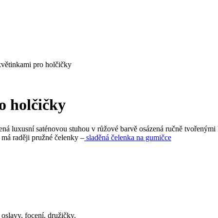
květinkami pro holčičky
o holčičky
ná luxusní saténovou stuhou v růžové barvě osázená ručně tvořenými k
á má raději pružné čelenky –
sladěná čelenka na gumičce
slavy, focení, družičky.