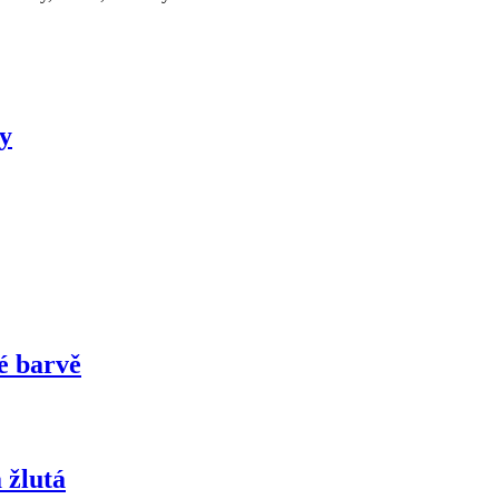
ky
é barvě
 žlutá