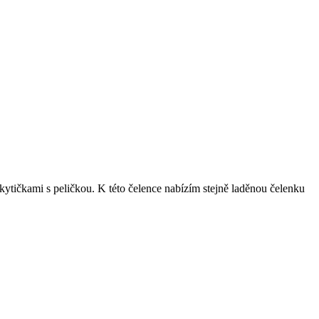
ytičkami s peličkou. K této čelence nabízím stejně laděnou čelenku