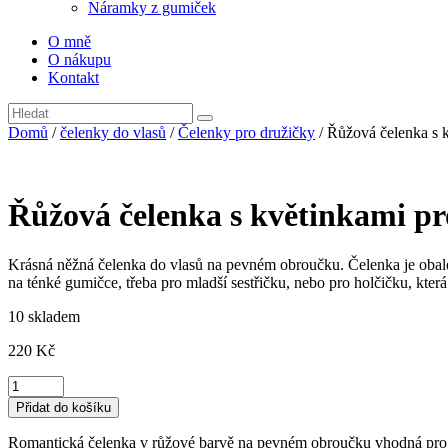
Náramky z gumiček
O mně
O nákupu
Kontakt
Domů
/
čelenky do vlasů
/
Čelenky pro družičky
/ Řůžová čelenka s 
Řůžová čelenka s květinkami pr
Krásná něžná čelenka do vlasů na pevném obroučku. Čelenka je obale
na ténké gumičce, třeba pro mladší sestřičku, nebo pro holčičku, kter
10 skladem
220
Kč
Řůžová
čelenka
Přidat do košíku
s
květinkami
Romantická čelenka v růžové barvě na pevném obroučku vhodná pro o