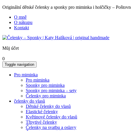
Originální dětské čelenky a sponky pro miminka i holčičky – Poš
O mně
O nákupu
Kontakt
Můj účet
0
Toggle navigation
Pro miminka
Pro miminka
Sponky pro miminka
Sponky pro miminka – sety
Čelenky pro miminka
čelenky do vlasů
Dětské čelenky do vlasů
Elastické čelenky
Květinové čelenky do vlasů
Třpytivé čelenky
Čelenky na svatbu a oslavy