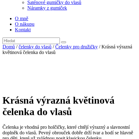
Saténové gumičky do vlasů
Náramky z gumiček
O mně
O nákupu
Kontakt
Domů
/
čelenky do vlasů
/
Čelenky pro družičky
/ Krásná výrazná
květinová čelenka do vlasů
Krásná výrazná květinová
čelenka do vlasů
Čelenka je vhodná pro holčičky, které chtějí výrazný a slavnostní
doplněk do vlasů. Pevný obrouček dobře drží tvar a hodí se hlavně
pro děti, které už zvládnou nosit klasickou čelenku.