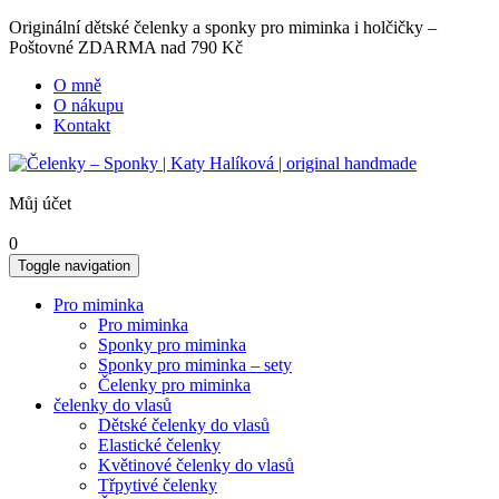
Originální dětské čelenky a sponky pro miminka i holčičky –
Poštovné ZDARMA nad 790 Kč
O mně
O nákupu
Kontakt
Můj účet
0
Toggle navigation
Pro miminka
Pro miminka
Sponky pro miminka
Sponky pro miminka – sety
Čelenky pro miminka
čelenky do vlasů
Dětské čelenky do vlasů
Elastické čelenky
Květinové čelenky do vlasů
Třpytivé čelenky