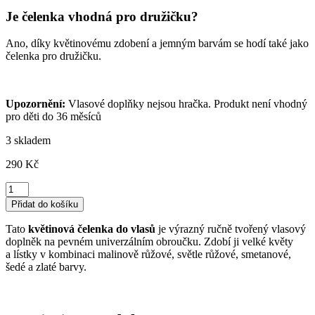
Je čelenka vhodná pro družičku?
Ano, díky květinovému zdobení a jemným barvám se hodí také jako
čelenka pro družičku.
Upozornění:
Vlasové doplňky nejsou hračka. Produkt není vhodný
pro děti do 36 měsíců
3 skladem
290
Kč
Krásná
výrazná
Přidat do košíku
květinová
čelenka
Tato
květinová čelenka do vlasů
je výrazný ručně tvořený vlasový
do
doplněk na pevném univerzálním obroučku. Zdobí ji velké květy
vlasů
a lístky v kombinaci malinově růžové, světle růžové, smetanové,
množství
šedé a zlaté barvy.