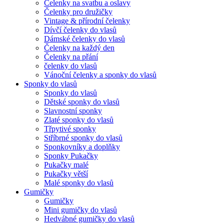
Čelenky na svatbu a oslavy
Čelenky pro družičky
Vintage & přírodní čelenky
Dívčí čelenky do vlasů
Dámské čelenky do vlasů
Čelenky na každý den
Čelenky na přání
čelenky do vlasů
Vánoční čelenky a sponky do vlasů
Sponky do vlasů
Sponky do vlasů
Dětské sponky do vlasů
Slavnostní sponky
Zlaté sponky do vlasů
Třpytivé sponky
Stříbrné sponky do vlasů
Sponkovníky a doplňky
Sponky Pukačky
Pukačky malé
Pukačky větší
Malé sponky do vlasů
Gumičky
Gumičky
Mini gumičky do vlasů
Hedvábné gumičky do vlasů