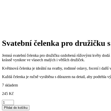
Svatební čelenka pro družičku 
Jemná svatební čelenka pro družičku ozdobená růžovými květy dodá s
krásně vynikne ve vlasech malých i větších družiček.
Květinová čelenka je ideální na svatby, rodinné oslavy, focení i další
Každá čelenka je ručně vyráběna s důrazem na detail, aby podtrhla v
7 skladem
245
Kč
Svatební
čelenka
Přidat do košíku
pro