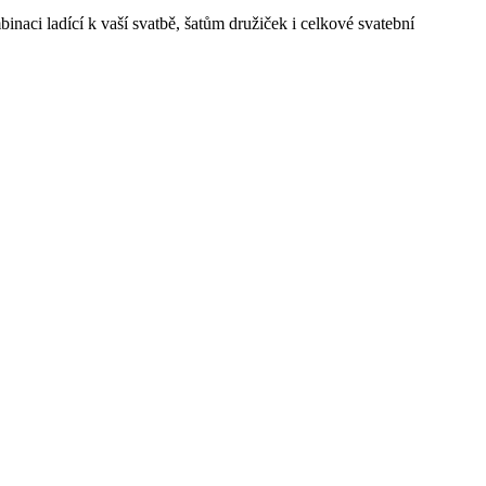
aci ladící k vaší svatbě, šatům družiček i celkové svatební