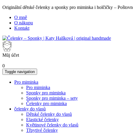
Originální dětské čelenky a sponky pro miminka i holčičky – Poš
O mně
O nákupu
Kontakt
Můj účet
0
Toggle navigation
Pro miminka
Pro miminka
Sponky pro miminka
Sponky pro miminka – sety
Čelenky pro miminka
čelenky do vlasů
Dětské čelenky do vlasů
Elastické čelenky
Květinové čelenky do vlasů
Třpytivé čelenky