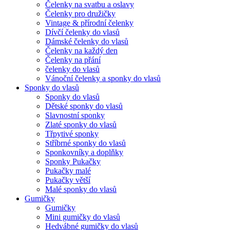
Čelenky na svatbu a oslavy
Čelenky pro družičky
Vintage & přírodní čelenky
Dívčí čelenky do vlasů
Dámské čelenky do vlasů
Čelenky na každý den
Čelenky na přání
čelenky do vlasů
Vánoční čelenky a sponky do vlasů
Sponky do vlasů
Sponky do vlasů
Dětské sponky do vlasů
Slavnostní sponky
Zlaté sponky do vlasů
Třpytivé sponky
Stříbrné sponky do vlasů
Sponkovníky a doplňky
Sponky Pukačky
Pukačky malé
Pukačky větší
Malé sponky do vlasů
Gumičky
Gumičky
Mini gumičky do vlasů
Hedvábné gumičky do vlasů