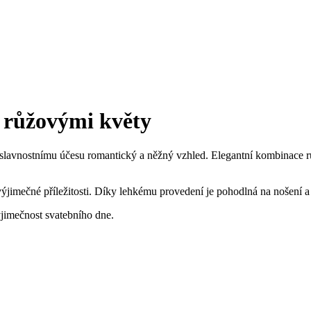
s růžovými květy
lavnostnímu účesu romantický a něžný vzhled. Elegantní kombinace růž
 výjimečné příležitosti. Díky lehkému provedení je pohodlná na nošení a
ýjimečnost svatebního dne.