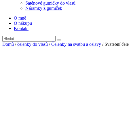
Saténové gumičky do vlasů
Náramky z gumiček
O mně
O nákupu
Kontakt
Domů
/
čelenky do vlasů
/
Čelenky na svatbu a oslavy
/ Svatební čel