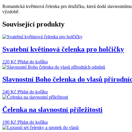
družičku
Romantická květinová čelenka pro družičku, která dodá slavnostnímu 
s
výzdobě.
růžovými
květy
Související produkty
množství
Svatební květinová čelenka pro holčičky
220
Kč
Přidat do košíku
Slavnostní Boho čelenka do vlasů přírodní
240
Kč
Přidat do košíku
Čelenka na slavnostní příležitosti
190
Kč
Přidat do košíku