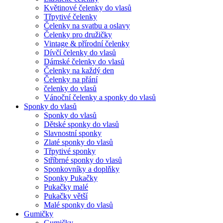
Květinové čelenky do vlasů
Třpytivé čelenky
Čelenky na svatbu a oslavy
Čelenky pro družičky
Vintage & přírodní čelenky
Dívčí čelenky do vlasů
Dámské čelenky do vlasů
Čelenky na každý den
Čelenky na přání
čelenky do vlasů
Vánoční čelenky a sponky do vlasů
Sponky do vlasů
Sponky do vlasů
Dětské sponky do vlasů
Slavnostní sponky
Zlaté sponky do vlasů
Třpytivé sponky
Stříbrné sponky do vlasů
Sponkovníky a doplňky
Sponky Pukačky
Pukačky malé
Pukačky větší
Malé sponky do vlasů
Gumičky
Gumičky