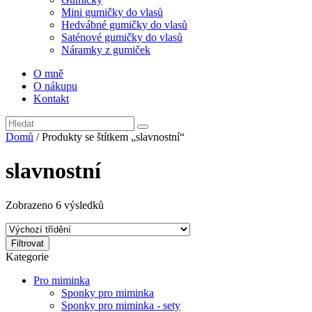
Mini gumičky do vlasů
Hedvábné gumičky do vlasů
Saténové gumičky do vlasů
Náramky z gumiček
O mně
O nákupu
Kontakt
Domů
/ Produkty se štítkem „slavnostní“
slavnostní
Zobrazeno 6 výsledků
Filtrovat
Kategorie
Pro miminka
Sponky pro miminka
Sponky pro miminka - sety