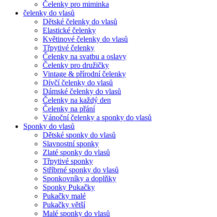
Čelenky pro miminka
čelenky do vlasů
Dětské čelenky do vlasů
Elastické čelenky
Květinové čelenky do vlasů
Třpytivé čelenky
Čelenky na svatbu a oslavy
Čelenky pro družičky
Vintage & přírodní čelenky
Dívčí čelenky do vlasů
Dámské čelenky do vlasů
Čelenky na každý den
Čelenky na přání
Vánoční čelenky a sponky do vlasů
Sponky do vlasů
Dětské sponky do vlasů
Slavnostní sponky
Zlaté sponky do vlasů
Třpytivé sponky
Stříbrné sponky do vlasů
Sponkovníky a doplňky
Sponky Pukačky
Pukačky malé
Pukačky větší
Malé sponky do vlasů