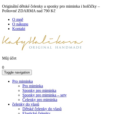
Originální dětské čelenky a sponky pro miminka i holčičky –
Poštovné ZDARMA nad 790 Kč
O mně
O nákupu
Kontakt
Můj účet
0
Toggle navigation
Pro miminka
Pro miminka
Sponky pro miminka
Sponky pro miminka – sety
Čelenky pro miminka
čelenky do vlasů
Dětské čelenky do vlasů
Elastické čelenky