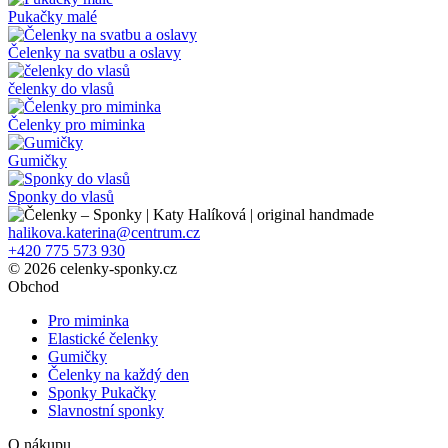
Pukačky malé
Čelenky na svatbu a oslavy
čelenky do vlasů
Čelenky pro miminka
Gumičky
Sponky do vlasů
halikova.katerina@centrum.cz
+420 775 573 930
© 2026 celenky-sponky.cz
Obchod
Pro miminka
Elastické čelenky
Gumičky
Čelenky na každý den
Sponky Pukačky
Slavnostní sponky
O nákupu