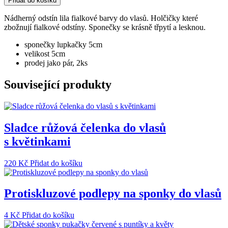
Přidat do košíku
do
vlasů
Nádherný odstín lila fialkové barvy do vlasů. Holčičky které
množství
zbožnují fialkové odstíny. Sponečky se krásně třpytí a lesknou.
sponečky lupkačky 5cm
velikost 5cm
prodej jako pár, 2ks
Související produkty
Sladce růžová čelenka do vlasů
s květinkami
220
Kč
Přidat do košíku
Protiskluzové podlepy na sponky do vlasů
4
Kč
Přidat do košíku