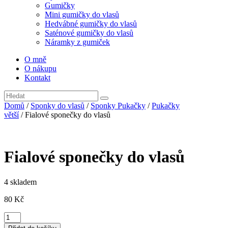
Gumičky
Mini gumičky do vlasů
Hedvábné gumičky do vlasů
Saténové gumičky do vlasů
Náramky z gumiček
O mně
O nákupu
Kontakt
Domů
/
Sponky do vlasů
/
Sponky Pukačky
/
Pukačky
větší
/ Fialové sponečky do vlasů
Fialové sponečky do vlasů
4 skladem
80
Kč
Fialové
sponečky