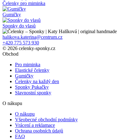
Čelenky pro miminka
Gumičky
Sponky do vlasů
halikova.katerina@centrum.cz
+420 775 573 930
© 2026 celenky-sponky.cz
Obchod
Pro miminka
Elastické čelenky
Gumičky
Čelenky na každý den
Sponky Pukačky
Slavnostní sponky
O nákupu
O nákupu
Všeobecné obchodní podmínky
Vrácení a reklamace
Ochrana osobních údajů
FAQ