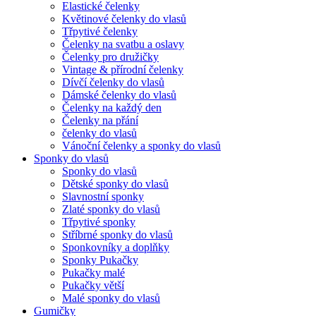
Elastické čelenky
Květinové čelenky do vlasů
Třpytivé čelenky
Čelenky na svatbu a oslavy
Čelenky pro družičky
Vintage & přírodní čelenky
Dívčí čelenky do vlasů
Dámské čelenky do vlasů
Čelenky na každý den
Čelenky na přání
čelenky do vlasů
Vánoční čelenky a sponky do vlasů
Sponky do vlasů
Sponky do vlasů
Dětské sponky do vlasů
Slavnostní sponky
Zlaté sponky do vlasů
Třpytivé sponky
Stříbrné sponky do vlasů
Sponkovníky a doplňky
Sponky Pukačky
Pukačky malé
Pukačky větší
Malé sponky do vlasů
Gumičky