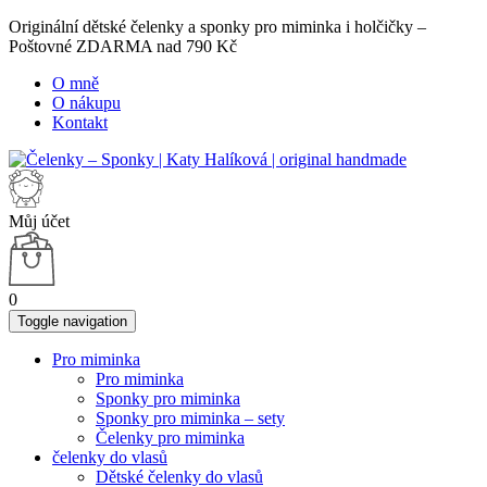
Originální dětské čelenky a sponky pro miminka i holčičky –
Poštovné ZDARMA nad 790 Kč
O mně
O nákupu
Kontakt
Můj účet
0
Toggle navigation
Pro miminka
Pro miminka
Sponky pro miminka
Sponky pro miminka – sety
Čelenky pro miminka
čelenky do vlasů
Dětské čelenky do vlasů