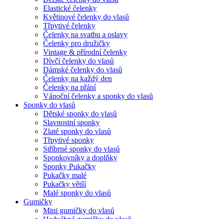
Elastické čelenky
Květinové čelenky do vlasů
Třpytivé čelenky
Čelenky na svatbu a oslavy
Čelenky pro družičky
Vintage & přírodní čelenky
Dívčí čelenky do vlasů
Dámské čelenky do vlasů
Čelenky na každý den
Čelenky na přání
Vánoční čelenky a sponky do vlasů
Sponky do vlasů
Dětské sponky do vlasů
Slavnostní sponky
Zlaté sponky do vlasů
Třpytivé sponky
Stříbrné sponky do vlasů
Sponkovníky a doplňky
Sponky Pukačky
Pukačky malé
Pukačky větší
Malé sponky do vlasů
Gumičky
Mini gumičky do vlasů