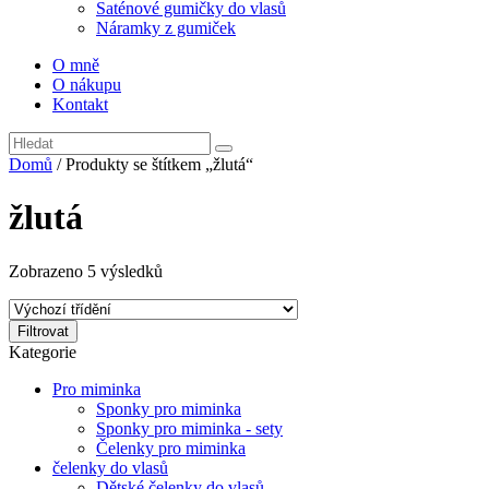
Saténové gumičky do vlasů
Náramky z gumiček
O mně
O nákupu
Kontakt
Domů
/ Produkty se štítkem „žlutá“
žlutá
Zobrazeno 5 výsledků
Filtrovat
Kategorie
Pro miminka
Sponky pro miminka
Sponky pro miminka - sety
Čelenky pro miminka
čelenky do vlasů
Dětské čelenky do vlasů