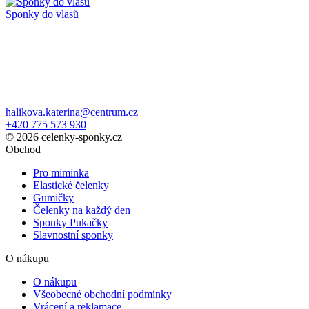
Sponky do vlasů
halikova.katerina@centrum.cz
+420 775 573 930
© 2026 celenky-sponky.cz
Obchod
Pro miminka
Elastické čelenky
Gumičky
Čelenky na každý den
Sponky Pukačky
Slavnostní sponky
O nákupu
O nákupu
Všeobecné obchodní podmínky
Vrácení a reklamace