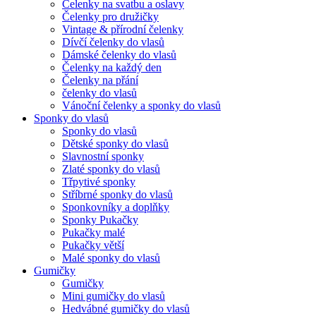
Čelenky na svatbu a oslavy
Čelenky pro družičky
Vintage & přírodní čelenky
Dívčí čelenky do vlasů
Dámské čelenky do vlasů
Čelenky na každý den
Čelenky na přání
čelenky do vlasů
Vánoční čelenky a sponky do vlasů
Sponky do vlasů
Sponky do vlasů
Dětské sponky do vlasů
Slavnostní sponky
Zlaté sponky do vlasů
Třpytivé sponky
Stříbrné sponky do vlasů
Sponkovníky a doplňky
Sponky Pukačky
Pukačky malé
Pukačky větší
Malé sponky do vlasů
Gumičky
Gumičky
Mini gumičky do vlasů
Hedvábné gumičky do vlasů