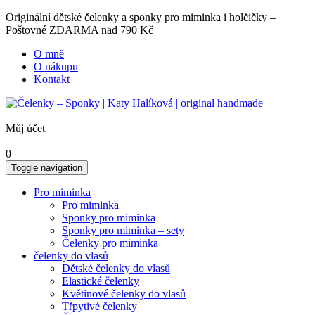
Originální dětské čelenky a sponky pro miminka i holčičky –
Poštovné ZDARMA nad 790 Kč
O mně
O nákupu
Kontakt
Můj účet
0
Toggle navigation
Pro miminka
Pro miminka
Sponky pro miminka
Sponky pro miminka – sety
Čelenky pro miminka
čelenky do vlasů
Dětské čelenky do vlasů
Elastické čelenky
Květinové čelenky do vlasů
Třpytivé čelenky