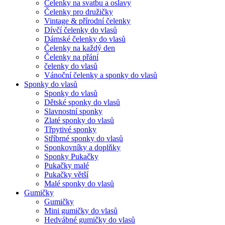
Čelenky na svatbu a oslavy
Čelenky pro družičky
Vintage & přírodní čelenky
Dívčí čelenky do vlasů
Dámské čelenky do vlasů
Čelenky na každý den
Čelenky na přání
čelenky do vlasů
Vánoční čelenky a sponky do vlasů
Sponky do vlasů
Sponky do vlasů
Dětské sponky do vlasů
Slavnostní sponky
Zlaté sponky do vlasů
Třpytivé sponky
Stříbrné sponky do vlasů
Sponkovníky a doplňky
Sponky Pukačky
Pukačky malé
Pukačky větší
Malé sponky do vlasů
Gumičky
Gumičky
Mini gumičky do vlasů
Hedvábné gumičky do vlasů