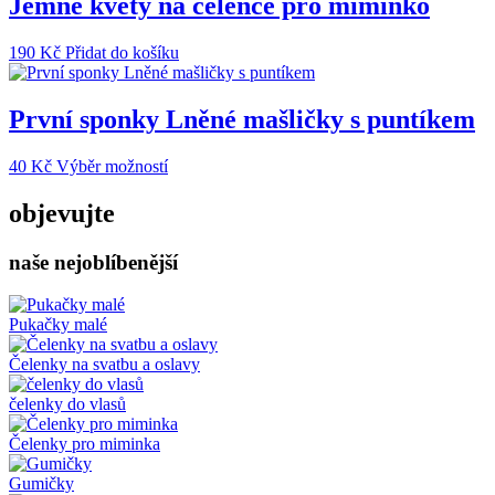
Jemné květy na čelence pro miminko
190
Kč
Přidat do košíku
První sponky Lněné mašličky s puntíkem
Tento
40
Kč
Výběr možností
produkt
má
objevujte
více
variant.
naše nejoblíbenější
Možnosti
lze
vybrat
na
Pukačky malé
stránce
produktu
Čelenky na svatbu a oslavy
čelenky do vlasů
Čelenky pro miminka
Gumičky