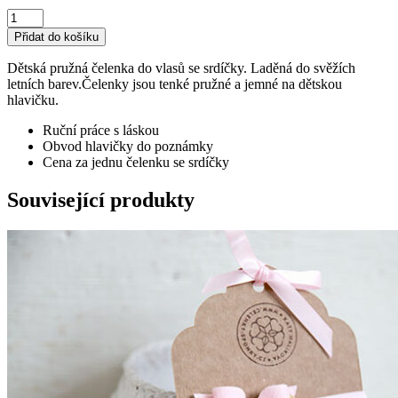
dětská
elastická
Přidat do košíku
čelenka
do
Dětská pružná čelenka do vlasů se srdíčky. Laděná do svěžích
vlasů
letních barev.Čelenky jsou tenké pružné a jemné na dětskou
množství
hlavičku.
Ruční práce s láskou
Obvod hlavičky do poznámky
Cena za jednu čelenku se srdíčky
Související produkty