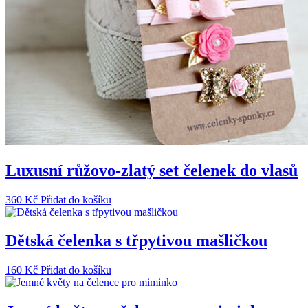
Luxusní růžovo-zlatý set čelenek do vlasů
360
Kč
Přidat do košíku
Dětská čelenka s třpytivou mašličkou
160
Kč
Přidat do košíku