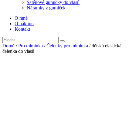
Saténové gumičky do vlasů
Náramky z gumiček
O mně
O nákupu
Kontakt
Domů
/
Pro miminka
/
Čelenky pro miminka
/ dětská elastická
čelenka do vlasů