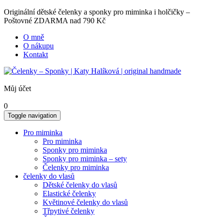
Originální dětské čelenky a sponky pro miminka i holčičky –
Poštovné ZDARMA nad 790 Kč
O mně
O nákupu
Kontakt
Můj účet
0
Toggle navigation
Pro miminka
Pro miminka
Sponky pro miminka
Sponky pro miminka – sety
Čelenky pro miminka
čelenky do vlasů
Dětské čelenky do vlasů
Elastické čelenky
Květinové čelenky do vlasů
Třpytivé čelenky