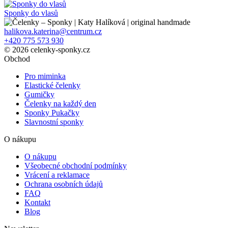
Sponky do vlasů
halikova.katerina@centrum.cz
+420 775 573 930
© 2026 celenky-sponky.cz
Obchod
Pro miminka
Elastické čelenky
Gumičky
Čelenky na každý den
Sponky Pukačky
Slavnostní sponky
O nákupu
O nákupu
Všeobecné obchodní podmínky
Vrácení a reklamace
Ochrana osobních údajů
FAQ
Kontakt
Blog