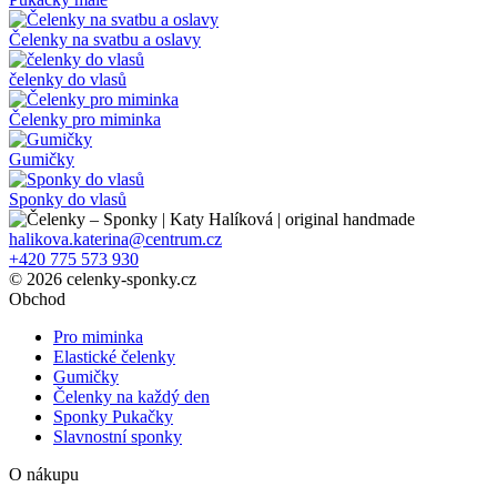
stránce
produktu
Čelenky na svatbu a oslavy
čelenky do vlasů
Čelenky pro miminka
Gumičky
Sponky do vlasů
halikova.katerina@centrum.cz
+420 775 573 930
© 2026 celenky-sponky.cz
Obchod
Pro miminka
Elastické čelenky
Gumičky
Čelenky na každý den
Sponky Pukačky
Slavnostní sponky
O nákupu