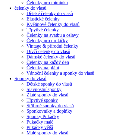
Čelenky pro miminka
čelenky do vlasů
Dětské čelenky do vlasů
Elastické čelenky
Květinové čelenky do vlasů
Třpytivé čelenky
Čelenky na svatbu a oslavy
Čelenky pro družičky
Vintage & přírodní čelenky
Dívčí čelenky do vlasů
Dámské čelenky do vlasů
Čelenky na každý den
Čelenky na přání
Vánoční čelenky a sponky do vlasů
Sponky do vlasů
Dětské sponky do vlasů
Slavnostní sponky
Zlaté sponky do vlasů
Třpytivé sponky
Stříbrné sponky do vlasů
Sponkovníky a doplňky
Sponky Pukačky
Pukačky malé
Pukačky větší
Malé sponky do vlasů