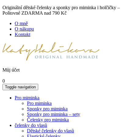
Originální dětské čelenky a sponky pro miminka i holčičky –
Poštovné ZDARMA nad 790 Kč
O mně
O nákupu
Kontakt
Můj účet
0
Toggle navigation
Pro miminka
Pro miminka
Sponky pro miminka
Sponky pro miminka – sety
Čelenky pro miminka
čelenky do vlasů
Dětské čelenky do vlasů
Elastické čelenky