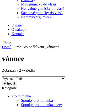
Mini gumičky do vlasů
Hedvábné gumičky do vlasů
Saténové gumičky do vlasů
Náramky z gumiček
O mně
O nákupu
Kontakt
Domů
/ Produkty se štítkem „vánoce“
vánoce
Zobrazeny 2 výsledky
Filtrovat
Kategorie
Pro miminka
Sponky pro miminka
Sponky pro miminka - sety