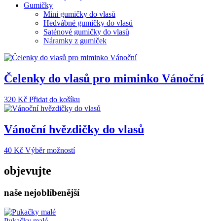
Gumičky
Mini gumičky do vlasů
Hedvábné gumičky do vlasů
Saténové gumičky do vlasů
Náramky z gumiček
Čelenky do vlasů pro miminko Vánoční
320
Kč
Přidat do košíku
Vánoční hvězdičky do vlasů
Tento
40
Kč
Výběr možností
produkt
má
objevujte
více
variant.
naše nejoblíbenější
Možnosti
lze
vybrat
na
Pukačky malé