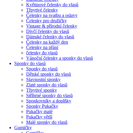
Květinové čelenky do vlasů
Třpytivé čelenky
Čelenky na svatbu a oslavy
Čelenky pro družičky
Vintage & přírodní čelenky
Dívčí čelenky do vlasů
Dámské čelenky do vlasů
Čelenky na každý den
Čelenky na přání
čelenky do vlasů
Vánoční čelenky a sponky do vlasů
Sponky do vlasů
Sponky do vlasů
Dětské sponky do vlasů
Slavnostní sponky
Zlaté sponky do vlasů
Třpytivé sponky
Stříbrné sponky do vlasů
Sponkovníky a doplňky
Sponky Pukačky
Pukačky malé
Pukačky větší
Malé sponky do vlasů
Gumičky
Gumičky