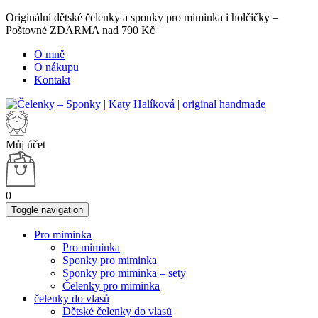
Originální dětské čelenky a sponky pro miminka i holčičky –
Poštovné ZDARMA nad 790 Kč
O mně
O nákupu
Kontakt
Můj účet
0
Toggle navigation
Pro miminka
Pro miminka
Sponky pro miminka
Sponky pro miminka – sety
Čelenky pro miminka
čelenky do vlasů
Dětské čelenky do vlasů