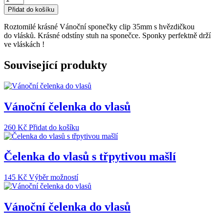
hvězdičky
Přidat do košíku
do
vlasů
Roztomilé krásné Vánoční sponečky clip 35mm s hvězdičkou
množství
do vlásků. Krásné odstíny stuh na sponečce. Sponky perfektně drží
ve vláskách !
Související produkty
Vánoční čelenka do vlasů
260
Kč
Přidat do košíku
Čelenka do vlasů s třpytivou mašlí
Tento
145
Kč
Výběr možností
produkt
má
více
Vánoční čelenka do vlasů
variant.