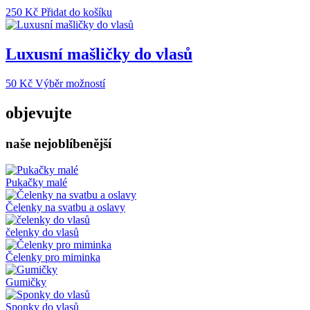
Možnosti
250
Kč
Přidat do košíku
lze
vybrat
na
Luxusní mašličky do vlasů
stránce
produktu
Tento
50
Kč
Výběr možností
produkt
má
objevujte
více
variant.
naše nejoblíbenější
Možnosti
lze
vybrat
na
Pukačky malé
stránce
produktu
Čelenky na svatbu a oslavy
čelenky do vlasů
Čelenky pro miminka
Gumičky
Sponky do vlasů