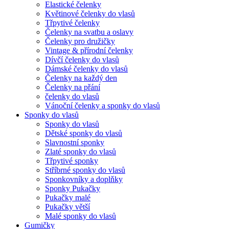
Elastické čelenky
Květinové čelenky do vlasů
Třpytivé čelenky
Čelenky na svatbu a oslavy
Čelenky pro družičky
Vintage & přírodní čelenky
Dívčí čelenky do vlasů
Dámské čelenky do vlasů
Čelenky na každý den
Čelenky na přání
čelenky do vlasů
Vánoční čelenky a sponky do vlasů
Sponky do vlasů
Sponky do vlasů
Dětské sponky do vlasů
Slavnostní sponky
Zlaté sponky do vlasů
Třpytivé sponky
Stříbrné sponky do vlasů
Sponkovníky a doplňky
Sponky Pukačky
Pukačky malé
Pukačky větší
Malé sponky do vlasů
Gumičky