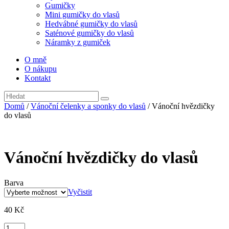
Gumičky
Mini gumičky do vlasů
Hedvábné gumičky do vlasů
Saténové gumičky do vlasů
Náramky z gumiček
O mně
O nákupu
Kontakt
Domů
/
Vánoční čelenky a sponky do vlasů
/ Vánoční hvězdičky
do vlasů
Vánoční hvězdičky do vlasů
Barva
Vyčistit
40
Kč
Vánoční