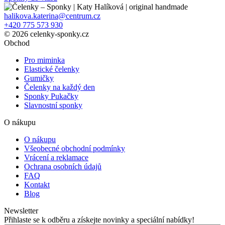
halikova.katerina@centrum.cz
+420 775 573 930
© 2026 celenky-sponky.cz
Obchod
Pro miminka
Elastické čelenky
Gumičky
Čelenky na každý den
Sponky Pukačky
Slavnostní sponky
O nákupu
O nákupu
Všeobecné obchodní podmínky
Vrácení a reklamace
Ochrana osobních údajů
FAQ
Kontakt
Blog
Newsletter
Přihlaste se k odběru a získejte novinky a speciální nabídky!