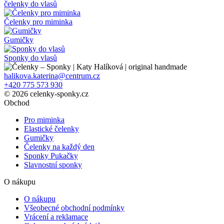
čelenky do vlasů
Čelenky pro miminka
Gumičky
Sponky do vlasů
halikova.katerina@centrum.cz
+420 775 573 930
© 2026 celenky-sponky.cz
Obchod
Pro miminka
Elastické čelenky
Gumičky
Čelenky na každý den
Sponky Pukačky
Slavnostní sponky
O nákupu
O nákupu
Všeobecné obchodní podmínky
Vrácení a reklamace