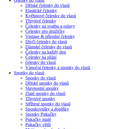
čelenky do vlasů
Dětské čelenky do vlasů
Elastické čelenky
Květinové čelenky do vlasů
Třpytivé čelenky
Čelenky na svatbu a oslavy
Čelenky pro družičky
Vintage & přírodní čelenky
Dívčí čelenky do vlasů
Dámské čelenky do vlasů
Čelenky na každý den
Čelenky na přání
čelenky do vlasů
Vánoční čelenky a sponky do vlasů
Sponky do vlasů
Sponky do vlasů
Dětské sponky do vlasů
Slavnostní sponky
Zlaté sponky do vlasů
Třpytivé sponky
Stříbrné sponky do vlasů
Sponkovníky a doplňky
Sponky Pukačky
Pukačky malé
Pukačky větší