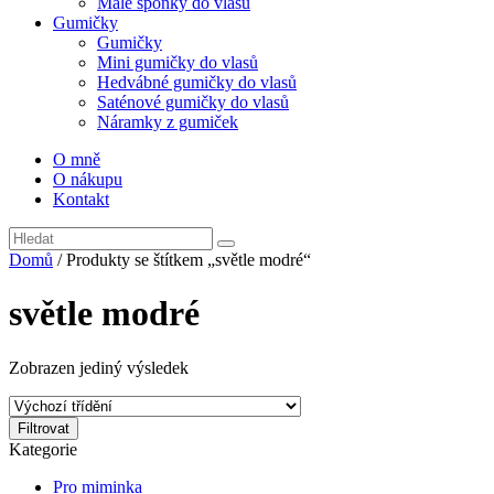
Malé sponky do vlasů
Gumičky
Gumičky
Mini gumičky do vlasů
Hedvábné gumičky do vlasů
Saténové gumičky do vlasů
Náramky z gumiček
O mně
O nákupu
Kontakt
Domů
/ Produkty se štítkem „světle modré“
světle modré
Zobrazen jediný výsledek
Filtrovat
Kategorie
Pro miminka