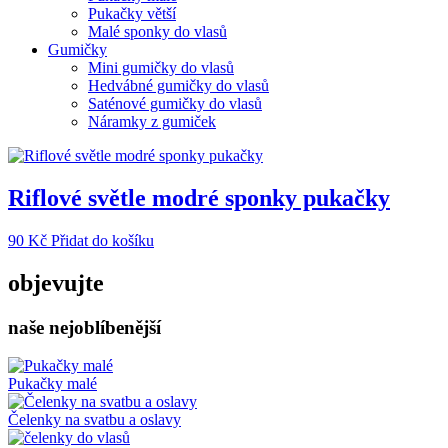
Pukačky větší
Malé sponky do vlasů
Gumičky
Mini gumičky do vlasů
Hedvábné gumičky do vlasů
Saténové gumičky do vlasů
Náramky z gumiček
Riflové světle modré sponky pukačky
90
Kč
Přidat do košíku
objevujte
naše nejoblíbenější
Pukačky malé
Čelenky na svatbu a oslavy