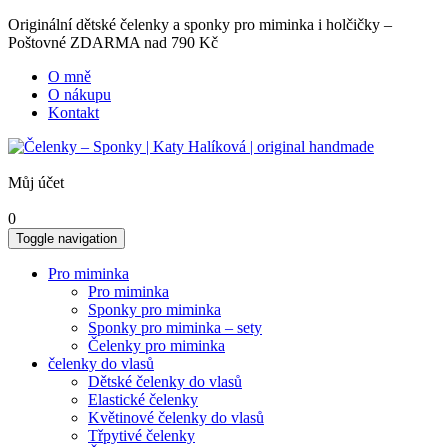
Originální dětské čelenky a sponky pro miminka i holčičky –
Poštovné ZDARMA nad 790 Kč
O mně
O nákupu
Kontakt
Můj účet
0
Toggle navigation
Pro miminka
Pro miminka
Sponky pro miminka
Sponky pro miminka – sety
Čelenky pro miminka
čelenky do vlasů
Dětské čelenky do vlasů
Elastické čelenky
Květinové čelenky do vlasů
Třpytivé čelenky