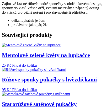
sponky
Zajímavé krásné riflově modré sponečky v obdélníkovém desingu,
pukačky
sponky do vlasů krásně drží, kvalitní materiály a nápaditý desing
množství
do vlásků pro běžné nošení i pro slavnostnější příležitosti.
délka lupkaček je 5cm
prodáváme jako pár, 2ks
Související produkty
Mentolově zelené květy na lupkačce
25
Kč
Přidat do košíku
Růžové sponky pukačky s hvězdičkami
95
Kč
Přidat do košíku
Starorůžové saténové pukačky