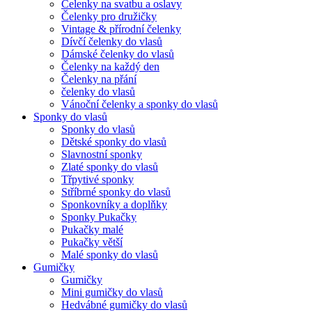
Čelenky na svatbu a oslavy
Čelenky pro družičky
Vintage & přírodní čelenky
Dívčí čelenky do vlasů
Dámské čelenky do vlasů
Čelenky na každý den
Čelenky na přání
čelenky do vlasů
Vánoční čelenky a sponky do vlasů
Sponky do vlasů
Sponky do vlasů
Dětské sponky do vlasů
Slavnostní sponky
Zlaté sponky do vlasů
Třpytivé sponky
Stříbrné sponky do vlasů
Sponkovníky a doplňky
Sponky Pukačky
Pukačky malé
Pukačky větší
Malé sponky do vlasů
Gumičky
Gumičky
Mini gumičky do vlasů
Hedvábné gumičky do vlasů