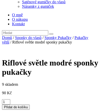
Saténové gumičky do vlasů
Náramky z gumiček
O mně
O nákupu
Kontakt
Domů
/
Sponky do vlasů
/
Sponky Pukačky
/
Pukačky
větší
/ Riflové světle modré sponky pukačky
Riflové světle modré sponky
pukačky
9 skladem
90
Kč
Riflové
světle
Přidat do košíku
modré