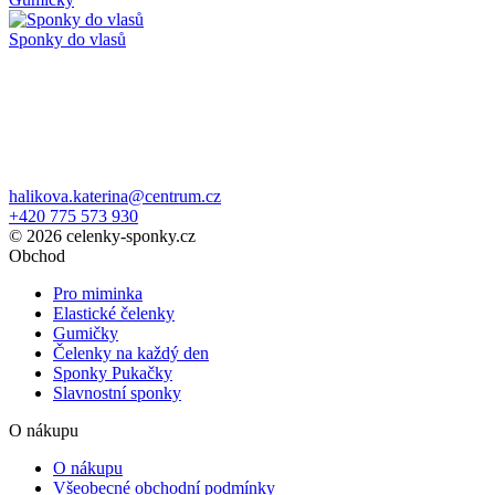
Sponky do vlasů
halikova.katerina@centrum.cz
+420 775 573 930
© 2026 celenky-sponky.cz
Obchod
Pro miminka
Elastické čelenky
Gumičky
Čelenky na každý den
Sponky Pukačky
Slavnostní sponky
O nákupu
O nákupu
Všeobecné obchodní podmínky