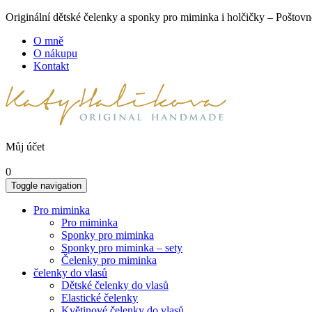
Originální dětské čelenky a sponky pro miminka i holčičky – Poš
O mně
O nákupu
Kontakt
Můj účet
0
Toggle navigation
Pro miminka
Pro miminka
Sponky pro miminka
Sponky pro miminka – sety
Čelenky pro miminka
čelenky do vlasů
Dětské čelenky do vlasů
Elastické čelenky
Květinové čelenky do vlasů