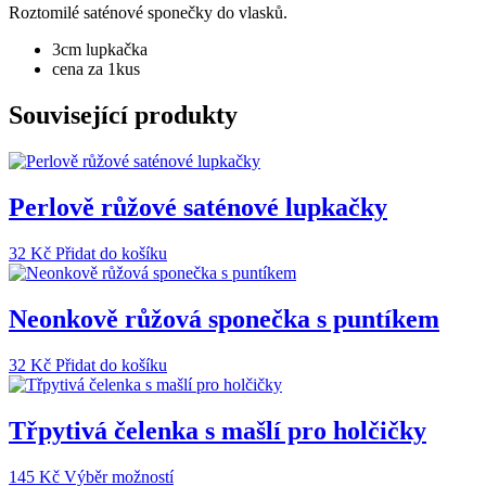
množství
Roztomilé saténové sponečky do vlasků.
3cm lupkačka
cena za 1kus
Související produkty
Perlově růžové saténové lupkačky
32
Kč
Přidat do košíku
Neonkově růžová sponečka s puntíkem
32
Kč
Přidat do košíku
Třpytivá čelenka s mašlí pro holčičky
Tento
145
Kč
Výběr možností