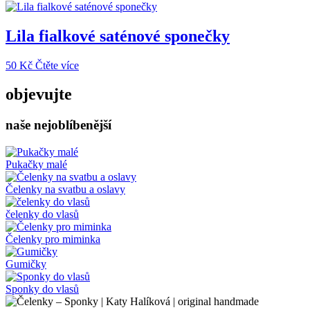
produkt
má
více
Lila fialkové saténové sponečky
variant.
Možnosti
50
Kč
Čtěte více
lze
vybrat
objevujte
na
stránce
produktu
naše nejoblíbenější
Pukačky malé
Čelenky na svatbu a oslavy
čelenky do vlasů
Čelenky pro miminka
Gumičky
Sponky do vlasů