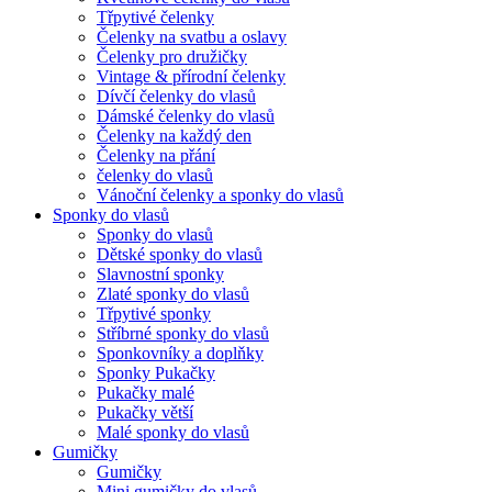
Třpytivé čelenky
Čelenky na svatbu a oslavy
Čelenky pro družičky
Vintage & přírodní čelenky
Dívčí čelenky do vlasů
Dámské čelenky do vlasů
Čelenky na každý den
Čelenky na přání
čelenky do vlasů
Vánoční čelenky a sponky do vlasů
Sponky do vlasů
Sponky do vlasů
Dětské sponky do vlasů
Slavnostní sponky
Zlaté sponky do vlasů
Třpytivé sponky
Stříbrné sponky do vlasů
Sponkovníky a doplňky
Sponky Pukačky
Pukačky malé
Pukačky větší
Malé sponky do vlasů
Gumičky
Gumičky
Mini gumičky do vlasů