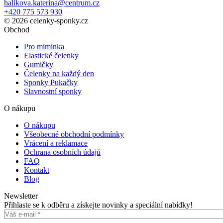
halikova.katerina@centrum.cz
+420 775 573 930
© 2026 celenky-sponky.cz
Obchod
Pro miminka
Elastické čelenky
Gumičky
Čelenky na každý den
Sponky Pukačky
Slavnostní sponky
O nákupu
O nákupu
Všeobecné obchodní podmínky
Vrácení a reklamace
Ochrana osobních údajů
FAQ
Kontakt
Blog
Newsletter
Přihlaste se k odběru a získejte novinky a speciální nabídky!