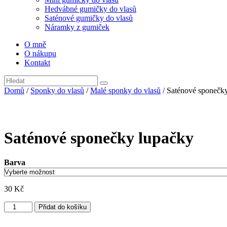
Hedvábné gumičky do vlasů
Saténové gumičky do vlasů
Náramky z gumiček
O mně
O nákupu
Kontakt
Domů
/
Sponky do vlasů
/
Malé sponky do vlasů
/ Saténové sponečk
Saténové sponečky lupačky
Barva
30
Kč
Saténové
Přidat do košíku
sponečky
lupačky