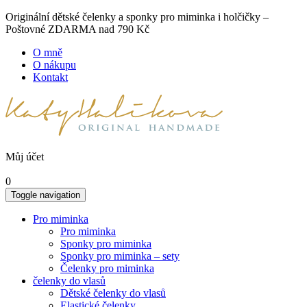
Originální dětské čelenky a sponky pro miminka i holčičky –
Poštovné ZDARMA nad 790 Kč
O mně
O nákupu
Kontakt
Můj účet
0
Toggle navigation
Pro miminka
Pro miminka
Sponky pro miminka
Sponky pro miminka – sety
Čelenky pro miminka
čelenky do vlasů
Dětské čelenky do vlasů
Elastické čelenky