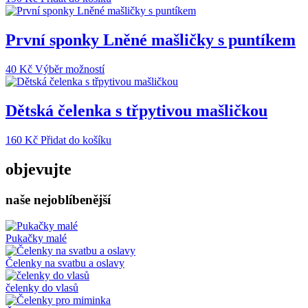
První sponky Lněné mašličky s puntíkem
Tento
40
Kč
Výběr možností
produkt
má
více
Dětská čelenka s třpytivou mašličkou
variant.
Možnosti
160
Kč
Přidat do košíku
lze
vybrat
objevujte
na
stránce
produktu
naše nejoblíbenější
Pukačky malé
Čelenky na svatbu a oslavy
čelenky do vlasů