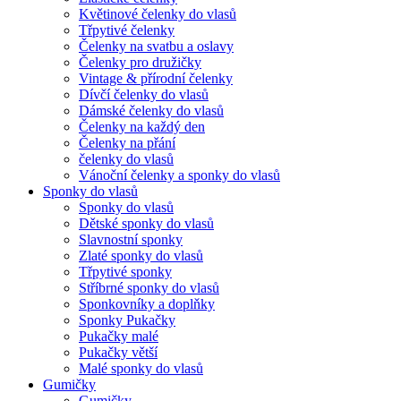
Květinové čelenky do vlasů
Třpytivé čelenky
Čelenky na svatbu a oslavy
Čelenky pro družičky
Vintage & přírodní čelenky
Dívčí čelenky do vlasů
Dámské čelenky do vlasů
Čelenky na každý den
Čelenky na přání
čelenky do vlasů
Vánoční čelenky a sponky do vlasů
Sponky do vlasů
Sponky do vlasů
Dětské sponky do vlasů
Slavnostní sponky
Zlaté sponky do vlasů
Třpytivé sponky
Stříbrné sponky do vlasů
Sponkovníky a doplňky
Sponky Pukačky
Pukačky malé
Pukačky větší
Malé sponky do vlasů
Gumičky
Gumičky