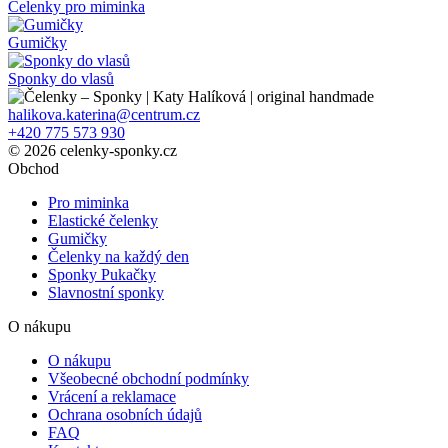
Čelenky pro miminka
Gumičky
Sponky do vlasů
halikova.katerina@centrum.cz
+420 775 573 930
© 2026 celenky-sponky.cz
Obchod
Pro miminka
Elastické čelenky
Gumičky
Čelenky na každý den
Sponky Pukačky
Slavnostní sponky
O nákupu
O nákupu
Všeobecné obchodní podmínky
Vrácení a reklamace
Ochrana osobních údajů
FAQ