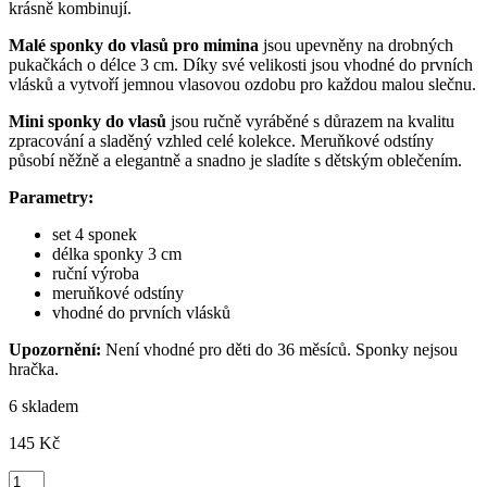
krásně kombinují.
Malé sponky do vlasů pro mimina
jsou upevněny na drobných
pukačkách o délce 3 cm. Díky své velikosti jsou vhodné do prvních
vlásků a vytvoří jemnou vlasovou ozdobu pro každou malou slečnu.
Mini sponky do vlasů
jsou ručně vyráběné s důrazem na kvalitu
zpracování a sladěný vzhled celé kolekce. Meruňkové odstíny
působí něžně a elegantně a snadno je sladíte s dětským oblečením.
Parametry:
set 4 sponek
délka sponky 3 cm
ruční výroba
meruňkové odstíny
vhodné do prvních vlásků
Upozornění:
Není vhodné pro děti do 36 měsíců. Sponky nejsou
hračka.
6 skladem
145
Kč
První