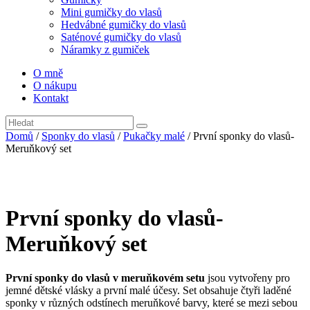
Mini gumičky do vlasů
Hedvábné gumičky do vlasů
Saténové gumičky do vlasů
Náramky z gumiček
O mně
O nákupu
Kontakt
Domů
/
Sponky do vlasů
/
Pukačky malé
/ První sponky do vlasů-
Meruňkový set
První sponky do vlasů-
Meruňkový set
První sponky do vlasů v meruňkovém setu
jsou vytvořeny pro
jemné dětské vlásky a první malé účesy. Set obsahuje čtyři laděné
sponky v různých odstínech meruňkové barvy, které se mezi sebou