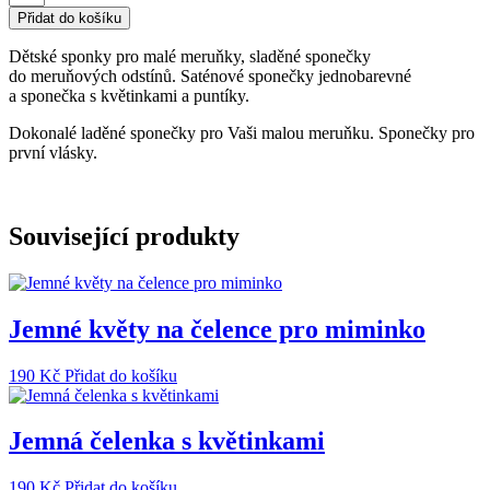
sponky
Přidat do košíku
do
vlasů-
Dětské sponky pro malé meruňky, sladěné sponečky
Meruňkový
do meruňových odstínů. Saténové sponečky jednobarevné
set
a sponečka s květinkami a puntíky.
množství
Dokonalé laděné sponečky pro Vaši malou meruňku. Sponečky pro
první vlásky.
Související produkty
Jemné květy na čelence pro miminko
190
Kč
Přidat do košíku
Jemná čelenka s květinkami
190
Kč
Přidat do košíku