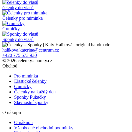
čelenky do vlasů
Čelenky pro miminka
Gumičky
Sponky do vlasů
halikova.katerina@centrum.cz
+420 775 573 930
© 2026 celenky-sponky.cz
Obchod
Pro miminka
Elastické čelenky
Gumičky
Čelenky na každý den
Sponky Pukačky
Slavnostní sponky
O nákupu
O nákupu
Všeobecné obchodní podmínky