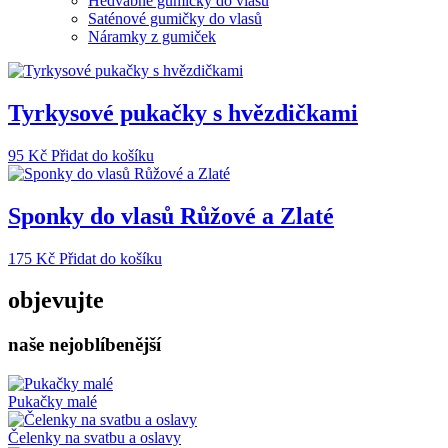
Hedvábné gumičky do vlasů
Saténové gumičky do vlasů
Náramky z gumiček
Tyrkysové pukačky s hvězdičkami
95
Kč
Přidat do košíku
Sponky do vlasů Růžové a Zlaté
175
Kč
Přidat do košíku
objevujte
naše nejoblíbenější
Pukačky malé
Čelenky na svatbu a oslavy