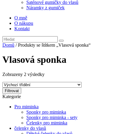
Saténové gumičky do vlasů
Náramky z gumiček
O mně
O nákupu
Kontakt
Domů
/ Produkty se štítkem „Vlasová sponka“
Vlasová sponka
Zobrazeny 2 výsledky
Filtrovat
Kategorie
Pro miminka
Sponky pro miminka
Sponky pro miminka - sety
Čelenky pro miminka
čelenky do vlasů
Dětské čelenky do vlasů