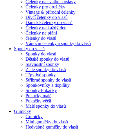
Čelenky na svatbu a oslavy
Čelenky pro družičky
Vintage & přírodní čelenky
Dívčí čelenky do vlasů
Dámské čelenky do vlasů
Čelenky na každý den
Čelenky na přání
čelenky do vlasů
Vánoční čelenky a sponky do vlasů
Sponky do vlasů
Sponky do vlasů
Dětské sponky do vlasů
Slavnostní sponky
Zlaté sponky do vlasů
Třpytivé sponky
Stříbrné sponky do vlasů
Sponkovníky a doplňky
Sponky Pukačky
Pukačky malé
Pukačky větší
Malé sponky do vlasů
Gumičky
Gumičky
Mini gumičky do vlasů
Hedvábné gumičky do vlasů