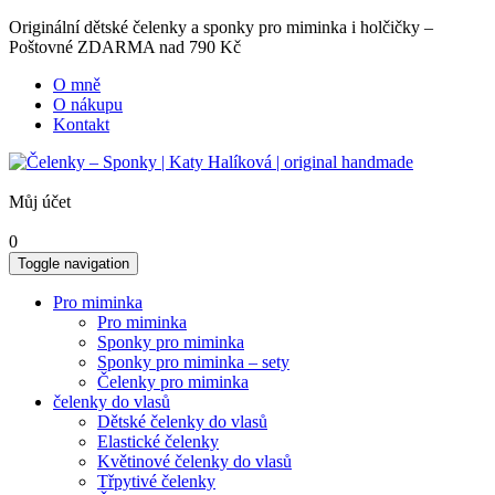
Originální dětské čelenky a sponky pro miminka i holčičky –
Poštovné ZDARMA nad 790 Kč
O mně
O nákupu
Kontakt
Můj účet
0
Toggle navigation
Pro miminka
Pro miminka
Sponky pro miminka
Sponky pro miminka – sety
Čelenky pro miminka
čelenky do vlasů
Dětské čelenky do vlasů
Elastické čelenky
Květinové čelenky do vlasů
Třpytivé čelenky