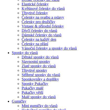
Elastické čelenky
Květinové čelenky do vlasů
Třpytivé čelenky
Čelenky na svatbu a oslavy
Čelenky pro družičky
Vintage & přírodní čelenky
Dívčí čelenky do vlasů
Dámské čelenky do vlasů
Čelenky na každý den
Čelenky na přání
Vánoční čelenky a sponky do vlasů
Sponky do vlasů
Dětské sponky do vlasů
Slavnostní sponky
Zlaté sponky do vlasů
Třpytivé sponky
Stříbrné sponky do vlasů
Sponkovníky a doplňky
Sponky Pukačky
Pukačky malé
Pukačky větší
Malé sponky do vlasů
Gumičky
Mini gumičky do vlasů