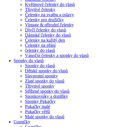
Květinové čelenky do vlasů
Třpytivé čelenky
Čelenky na svatbu a oslavy
Čelenky pro družičky
Vintage & přírodní čelenky
Dívčí čelenky do vlasů
Dámské čelenky do vlasů
Čelenky na každý den
Čelenky na přání
čelenky do vlasů
Vánoční čelenky a sponky do vlasů
Sponky do vlasů
Sponky do vlasů
Dětské sponky do vlasů
Slavnostní sponky
Zlaté sponky do vlasů
Třpytivé sponky
Stříbrné sponky do vlasů
Sponkovníky a doplňky
Sponky Pukačky
Pukačky malé
Pukačky větší
Malé sponky do vlasů
Gumičky
Gumičky