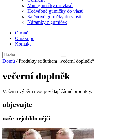
Mini gumičky do vlasů
Hedvábné gumičky do vlasů
Saténové gumičky do vlasů
Náramky z gumiček
O mně
O nákupu
Kontakt
Domů
/ Produkty se štítkem „večerní doplněk“
večerní doplněk
Vašemu výběru neodpovídají žádné produkty.
objevujte
naše nejoblíbenější