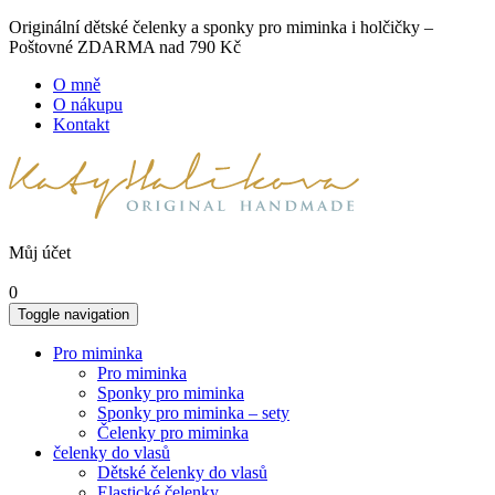
Originální dětské čelenky a sponky pro miminka i holčičky –
Poštovné ZDARMA nad 790 Kč
O mně
O nákupu
Kontakt
Můj účet
0
Toggle navigation
Pro miminka
Pro miminka
Sponky pro miminka
Sponky pro miminka – sety
Čelenky pro miminka
čelenky do vlasů
Dětské čelenky do vlasů
Elastické čelenky