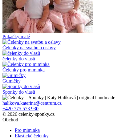
Pukačky malé
Čelenky na svatbu a oslavy
čelenky do vlasů
Čelenky pro miminka
Gumičky
Sponky do vlasů
halikova.katerina@centrum.cz
+420 775 573 930
© 2026 celenky-sponky.cz
Obchod
Pro miminka
Elastické čelenky