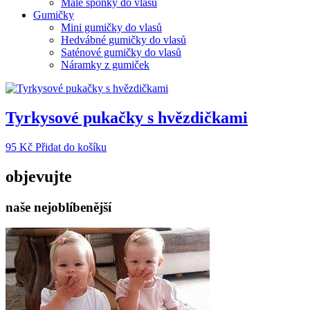
Malé sponky do vlasů
Gumičky
Mini gumičky do vlasů
Hedvábné gumičky do vlasů
Saténové gumičky do vlasů
Náramky z gumiček
Tyrkysové pukačky s hvězdičkami
95
Kč
Přidat do košíku
objevujte
naše nejoblíbenější