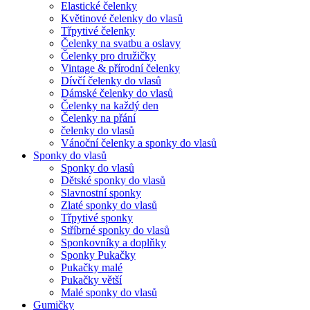
Elastické čelenky
Květinové čelenky do vlasů
Třpytivé čelenky
Čelenky na svatbu a oslavy
Čelenky pro družičky
Vintage & přírodní čelenky
Dívčí čelenky do vlasů
Dámské čelenky do vlasů
Čelenky na každý den
Čelenky na přání
čelenky do vlasů
Vánoční čelenky a sponky do vlasů
Sponky do vlasů
Sponky do vlasů
Dětské sponky do vlasů
Slavnostní sponky
Zlaté sponky do vlasů
Třpytivé sponky
Stříbrné sponky do vlasů
Sponkovníky a doplňky
Sponky Pukačky
Pukačky malé
Pukačky větší
Malé sponky do vlasů
Gumičky