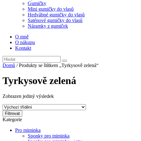
Gumičky
Mini gumičky do vlasů
Hedvábné gumičky do vlasů
Saténové gumičky do vlasů
Náramky z gumiček
O mně
O nákupu
Kontakt
Domů
/ Produkty se štítkem „Tyrkysově zelená“
Tyrkysově zelená
Zobrazen jediný výsledek
Filtrovat
Kategorie
Pro miminka
Sponky pro miminka