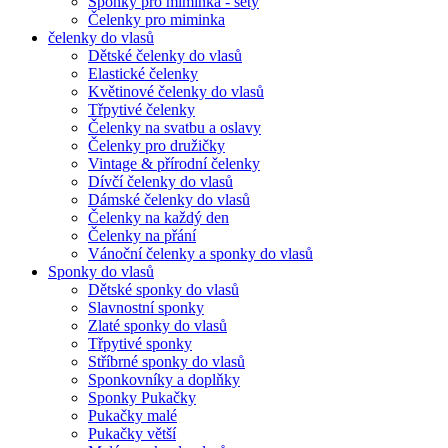
Sponky pro miminka - sety
Čelenky pro miminka
čelenky do vlasů
Dětské čelenky do vlasů
Elastické čelenky
Květinové čelenky do vlasů
Třpytivé čelenky
Čelenky na svatbu a oslavy
Čelenky pro družičky
Vintage & přírodní čelenky
Dívčí čelenky do vlasů
Dámské čelenky do vlasů
Čelenky na každý den
Čelenky na přání
Vánoční čelenky a sponky do vlasů
Sponky do vlasů
Dětské sponky do vlasů
Slavnostní sponky
Zlaté sponky do vlasů
Třpytivé sponky
Stříbrné sponky do vlasů
Sponkovníky a doplňky
Sponky Pukačky
Pukačky malé
Pukačky větší