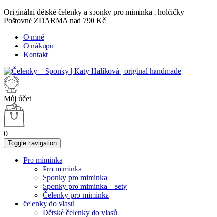
Originální dětské čelenky a sponky pro miminka i holčičky –
Poštovné ZDARMA nad 790 Kč
O mně
O nákupu
Kontakt
Můj účet
0
Toggle navigation
Pro miminka
Pro miminka
Sponky pro miminka
Sponky pro miminka – sety
Čelenky pro miminka
čelenky do vlasů
Dětské čelenky do vlasů