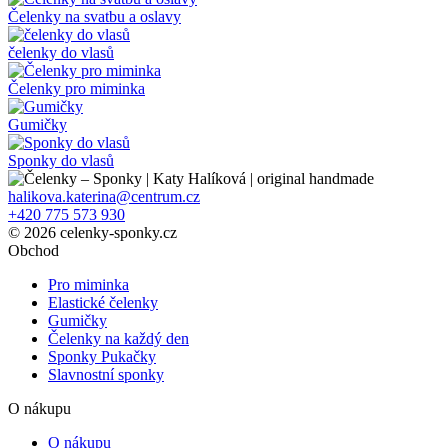
Čelenky na svatbu a oslavy
čelenky do vlasů
Čelenky pro miminka
Gumičky
Sponky do vlasů
halikova.katerina@centrum.cz
+420 775 573 930
© 2026 celenky-sponky.cz
Obchod
Pro miminka
Elastické čelenky
Gumičky
Čelenky na každý den
Sponky Pukačky
Slavnostní sponky
O nákupu
O nákupu