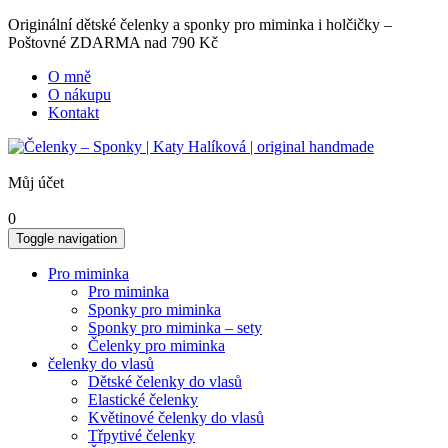
Originální dětské čelenky a sponky pro miminka i holčičky –
Poštovné ZDARMA nad 790 Kč
O mně
O nákupu
Kontakt
Můj účet
0
Toggle navigation
Pro miminka
Pro miminka
Sponky pro miminka
Sponky pro miminka – sety
Čelenky pro miminka
čelenky do vlasů
Dětské čelenky do vlasů
Elastické čelenky
Květinové čelenky do vlasů
Třpytivé čelenky