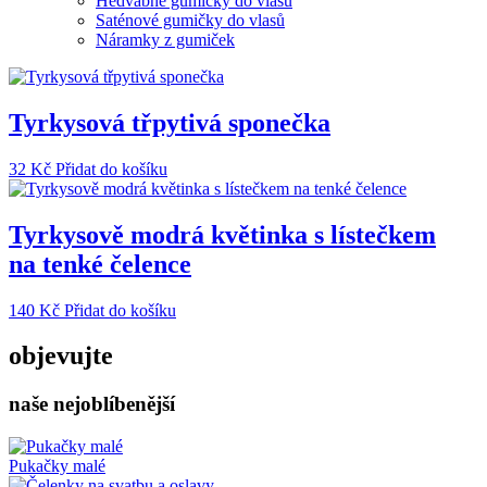
Hedvábné gumičky do vlasů
Saténové gumičky do vlasů
Náramky z gumiček
Tyrkysová třpytivá sponečka
32
Kč
Přidat do košíku
Tyrkysově modrá květinka s lístečkem
na tenké čelence
140
Kč
Přidat do košíku
objevujte
naše nejoblíbenější
Pukačky malé