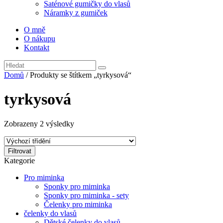
Saténové gumičky do vlasů
Náramky z gumiček
O mně
O nákupu
Kontakt
Domů
/ Produkty se štítkem „tyrkysová“
tyrkysová
Zobrazeny 2 výsledky
Filtrovat
Kategorie
Pro miminka
Sponky pro miminka
Sponky pro miminka - sety
Čelenky pro miminka
čelenky do vlasů
Dětské čelenky do vlasů