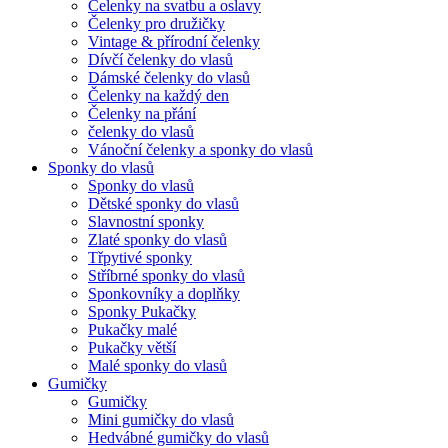
Čelenky na svatbu a oslavy
Čelenky pro družičky
Vintage & přírodní čelenky
Dívčí čelenky do vlasů
Dámské čelenky do vlasů
Čelenky na každý den
Čelenky na přání
čelenky do vlasů
Vánoční čelenky a sponky do vlasů
Sponky do vlasů
Sponky do vlasů
Dětské sponky do vlasů
Slavnostní sponky
Zlaté sponky do vlasů
Třpytivé sponky
Stříbrné sponky do vlasů
Sponkovníky a doplňky
Sponky Pukačky
Pukačky malé
Pukačky větší
Malé sponky do vlasů
Gumičky
Gumičky
Mini gumičky do vlasů
Hedvábné gumičky do vlasů