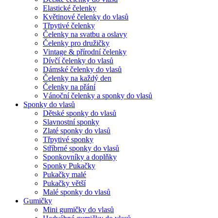
Elastické čelenky
Květinové čelenky do vlasů
Třpytivé čelenky
Čelenky na svatbu a oslavy
Čelenky pro družičky
Vintage & přírodní čelenky
Dívčí čelenky do vlasů
Dámské čelenky do vlasů
Čelenky na každý den
Čelenky na přání
Vánoční čelenky a sponky do vlasů
Sponky do vlasů
Dětské sponky do vlasů
Slavnostní sponky
Zlaté sponky do vlasů
Třpytivé sponky
Stříbrné sponky do vlasů
Sponkovníky a doplňky
Sponky Pukačky
Pukačky malé
Pukačky větší
Malé sponky do vlasů
Gumičky
Mini gumičky do vlasů