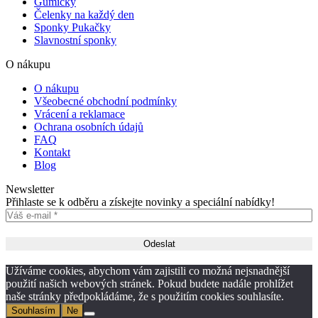
Gumičky
Čelenky na každý den
Sponky Pukačky
Slavnostní sponky
O nákupu
O nákupu
Všeobecné obchodní podmínky
Vrácení a reklamace
Ochrana osobních údajů
FAQ
Kontakt
Blog
Newsletter
Přihlaste se k odběru a získejte novinky a speciální nabídky!
Užíváme cookies, abychom vám zajistili co možná nejsnadnější
použití našich webových stránek. Pokud budete nadále prohlížet
naše stránky předpokládáme, že s použitím cookies souhlasíte.
Souhlasím
Ne