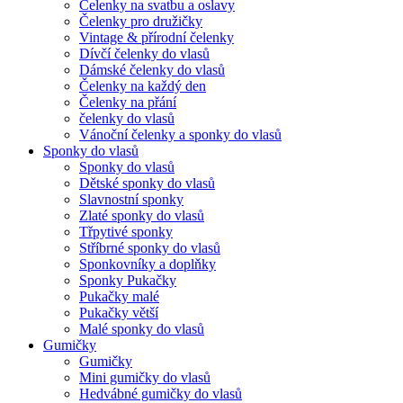
Čelenky na svatbu a oslavy
Čelenky pro družičky
Vintage & přírodní čelenky
Dívčí čelenky do vlasů
Dámské čelenky do vlasů
Čelenky na každý den
Čelenky na přání
čelenky do vlasů
Vánoční čelenky a sponky do vlasů
Sponky do vlasů
Sponky do vlasů
Dětské sponky do vlasů
Slavnostní sponky
Zlaté sponky do vlasů
Třpytivé sponky
Stříbrné sponky do vlasů
Sponkovníky a doplňky
Sponky Pukačky
Pukačky malé
Pukačky větší
Malé sponky do vlasů
Gumičky
Gumičky
Mini gumičky do vlasů
Hedvábné gumičky do vlasů