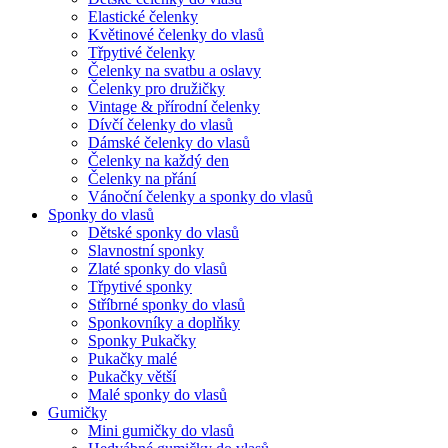
Elastické čelenky
Květinové čelenky do vlasů
Třpytivé čelenky
Čelenky na svatbu a oslavy
Čelenky pro družičky
Vintage & přírodní čelenky
Dívčí čelenky do vlasů
Dámské čelenky do vlasů
Čelenky na každý den
Čelenky na přání
Vánoční čelenky a sponky do vlasů
Sponky do vlasů
Dětské sponky do vlasů
Slavnostní sponky
Zlaté sponky do vlasů
Třpytivé sponky
Stříbrné sponky do vlasů
Sponkovníky a doplňky
Sponky Pukačky
Pukačky malé
Pukačky větší
Malé sponky do vlasů
Gumičky
Mini gumičky do vlasů