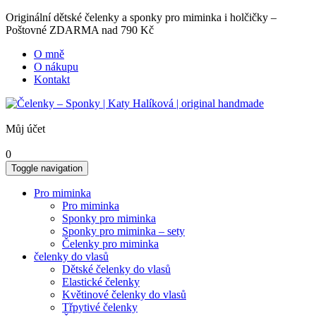
Originální dětské čelenky a sponky pro miminka i holčičky –
Poštovné ZDARMA nad 790 Kč
O mně
O nákupu
Kontakt
Můj účet
0
Toggle navigation
Pro miminka
Pro miminka
Sponky pro miminka
Sponky pro miminka – sety
Čelenky pro miminka
čelenky do vlasů
Dětské čelenky do vlasů
Elastické čelenky
Květinové čelenky do vlasů
Třpytivé čelenky