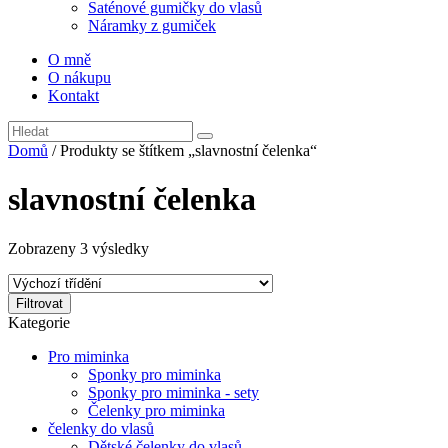
Saténové gumičky do vlasů
Náramky z gumiček
O mně
O nákupu
Kontakt
Domů
/ Produkty se štítkem „slavnostní čelenka“
slavnostní čelenka
Zobrazeny 3 výsledky
Filtrovat
Kategorie
Pro miminka
Sponky pro miminka
Sponky pro miminka - sety
Čelenky pro miminka
čelenky do vlasů
Dětské čelenky do vlasů