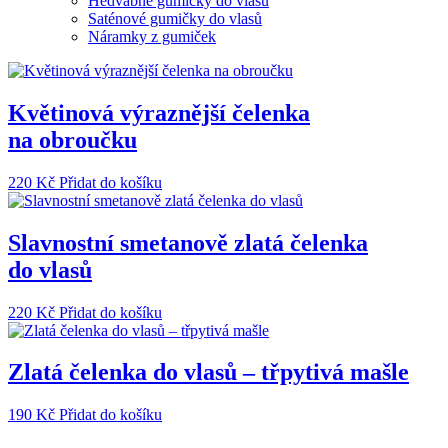
Hedvábné gumičky do vlasů
Saténové gumičky do vlasů
Náramky z gumiček
Květinová výraznější čelenka
na obroučku
220
Kč
Přidat do košíku
Slavnostní smetanově zlatá čelenka
do vlasů
220
Kč
Přidat do košíku
Zlatá čelenka do vlasů – třpytivá mašle
190
Kč
Přidat do košíku