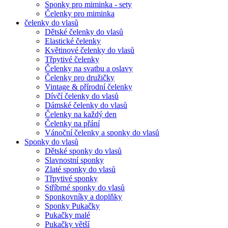
Sponky pro miminka - sety
Čelenky pro miminka
čelenky do vlasů
Dětské čelenky do vlasů
Elastické čelenky
Květinové čelenky do vlasů
Třpytivé čelenky
Čelenky na svatbu a oslavy
Čelenky pro družičky
Vintage & přírodní čelenky
Dívčí čelenky do vlasů
Dámské čelenky do vlasů
Čelenky na každý den
Čelenky na přání
Vánoční čelenky a sponky do vlasů
Sponky do vlasů
Dětské sponky do vlasů
Slavnostní sponky
Zlaté sponky do vlasů
Třpytivé sponky
Stříbrné sponky do vlasů
Sponkovníky a doplňky
Sponky Pukačky
Pukačky malé
Pukačky větší