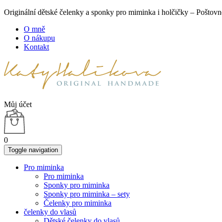
Originální dětské čelenky a sponky pro miminka i holčičky – Poš
O mně
O nákupu
Kontakt
Můj účet
0
Toggle navigation
Pro miminka
Pro miminka
Sponky pro miminka
Sponky pro miminka – sety
Čelenky pro miminka
čelenky do vlasů
Dětské čelenky do vlasů