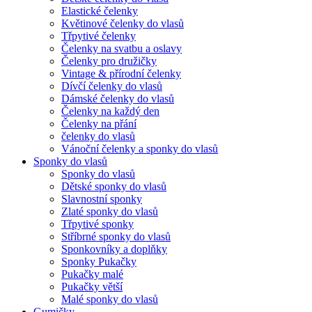
Elastické čelenky
Květinové čelenky do vlasů
Třpytivé čelenky
Čelenky na svatbu a oslavy
Čelenky pro družičky
Vintage & přírodní čelenky
Dívčí čelenky do vlasů
Dámské čelenky do vlasů
Čelenky na každý den
Čelenky na přání
čelenky do vlasů
Vánoční čelenky a sponky do vlasů
Sponky do vlasů
Sponky do vlasů
Dětské sponky do vlasů
Slavnostní sponky
Zlaté sponky do vlasů
Třpytivé sponky
Stříbrné sponky do vlasů
Sponkovníky a doplňky
Sponky Pukačky
Pukačky malé
Pukačky větší
Malé sponky do vlasů
Gumičky