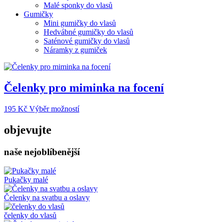
Malé sponky do vlasů
Gumičky
Mini gumičky do vlasů
Hedvábné gumičky do vlasů
Saténové gumičky do vlasů
Náramky z gumiček
Čelenky pro miminka na focení
Tento
195
Kč
Výběr možností
produkt
má
objevujte
více
variant.
naše nejoblíbenější
Možnosti
lze
vybrat
na
Pukačky malé
stránce
produktu
Čelenky na svatbu a oslavy
čelenky do vlasů