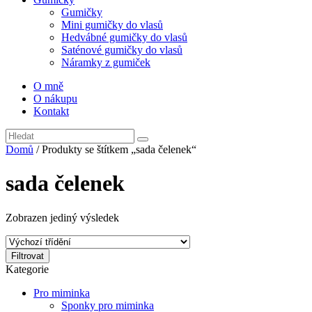
Gumičky
Mini gumičky do vlasů
Hedvábné gumičky do vlasů
Saténové gumičky do vlasů
Náramky z gumiček
O mně
O nákupu
Kontakt
Domů
/ Produkty se štítkem „sada čelenek“
sada čelenek
Zobrazen jediný výsledek
Filtrovat
Kategorie
Pro miminka
Sponky pro miminka