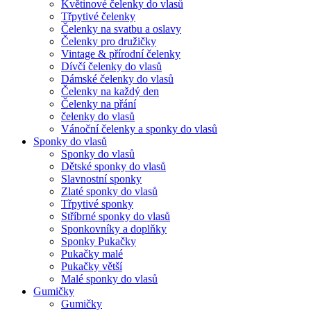
Květinové čelenky do vlasů
Třpytivé čelenky
Čelenky na svatbu a oslavy
Čelenky pro družičky
Vintage & přírodní čelenky
Dívčí čelenky do vlasů
Dámské čelenky do vlasů
Čelenky na každý den
Čelenky na přání
čelenky do vlasů
Vánoční čelenky a sponky do vlasů
Sponky do vlasů
Sponky do vlasů
Dětské sponky do vlasů
Slavnostní sponky
Zlaté sponky do vlasů
Třpytivé sponky
Stříbrné sponky do vlasů
Sponkovníky a doplňky
Sponky Pukačky
Pukačky malé
Pukačky větší
Malé sponky do vlasů
Gumičky
Gumičky