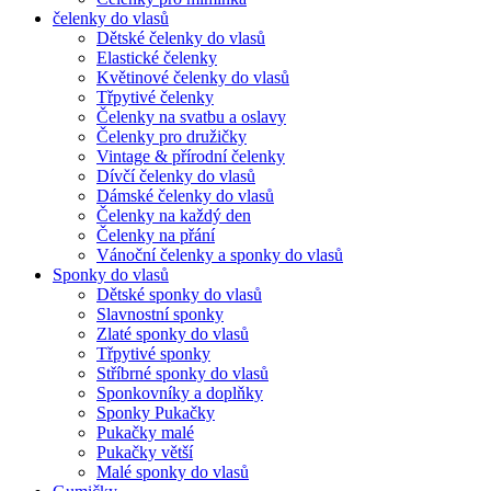
čelenky do vlasů
Dětské čelenky do vlasů
Elastické čelenky
Květinové čelenky do vlasů
Třpytivé čelenky
Čelenky na svatbu a oslavy
Čelenky pro družičky
Vintage & přírodní čelenky
Dívčí čelenky do vlasů
Dámské čelenky do vlasů
Čelenky na každý den
Čelenky na přání
Vánoční čelenky a sponky do vlasů
Sponky do vlasů
Dětské sponky do vlasů
Slavnostní sponky
Zlaté sponky do vlasů
Třpytivé sponky
Stříbrné sponky do vlasů
Sponkovníky a doplňky
Sponky Pukačky
Pukačky malé
Pukačky větší
Malé sponky do vlasů