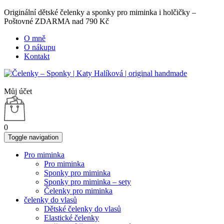
Originální dětské čelenky a sponky pro miminka i holčičky –
Poštovné ZDARMA nad 790 Kč
O mně
O nákupu
Kontakt
Můj účet
0
Toggle navigation
Pro miminka
Pro miminka
Sponky pro miminka
Sponky pro miminka – sety
Čelenky pro miminka
čelenky do vlasů
Dětské čelenky do vlasů
Elastické čelenky