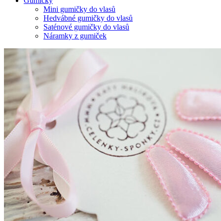
Gumičky
Mini gumičky do vlasů
Hedvábné gumičky do vlasů
Saténové gumičky do vlasů
Náramky z gumiček