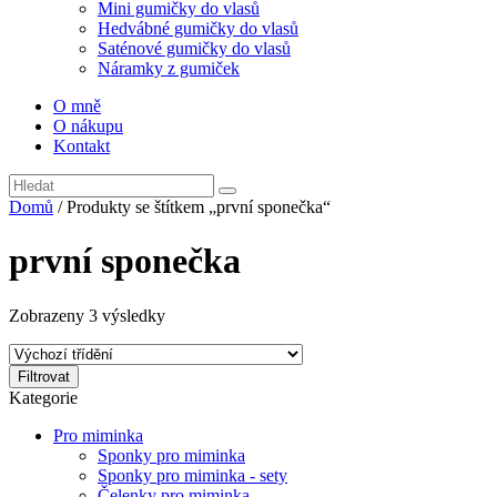
Mini gumičky do vlasů
Hedvábné gumičky do vlasů
Saténové gumičky do vlasů
Náramky z gumiček
O mně
O nákupu
Kontakt
Domů
/ Produkty se štítkem „první sponečka“
první sponečka
Zobrazeny 3 výsledky
Filtrovat
Kategorie
Pro miminka
Sponky pro miminka
Sponky pro miminka - sety
Čelenky pro miminka