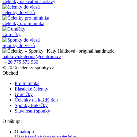
Čelenky na svatbu a oslavy
čelenky do vlasů
Čelenky pro miminka
Gumičky
Sponky do vlasů
halikova.katerina@centrum.cz
+420 775 573 930
© 2026 celenky-sponky.cz
Obchod
Pro miminka
Elastické čelenky
Gumičky
Čelenky na každý den
Sponky Pukačky
Slavnostní sponky
O nákupu
O nákupu