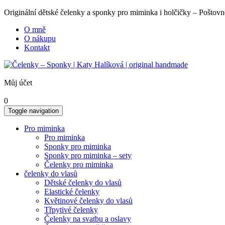
Originální dětské čelenky a sponky pro miminka i holčičky – Poš
O mně
O nákupu
Kontakt
Můj účet
0
Toggle navigation
Pro miminka
Pro miminka
Sponky pro miminka
Sponky pro miminka – sety
Čelenky pro miminka
čelenky do vlasů
Dětské čelenky do vlasů
Elastické čelenky
Květinové čelenky do vlasů
Třpytivé čelenky
Čelenky na svatbu a oslavy