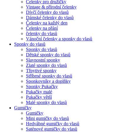
Čelenky pro družičky
Vintage & přírodní čelenky
Dívčí čelenky do vlasů
Dámské čelenky do vlasů
Čelenky na každý den
Čelenky na přání
čelenky do vlasů
Vánoční čelenky a sponky do vlasů
Sponky do vlasů
Sponky do vlasů
Dětské sponky do vlasů
Slavnostní sponky
Zlaté sponky do vlasů
Třpytivé sponky
Stříbrné sponky do vlasů
Sponkovníky a doplňky
Sponky Pukačky
Pukačky malé
Pukačky větší
Malé sponky do vlasů
Gumičky
Gumičky
Mini gumičky do vlasů
Hedvábné gumičky do vlasů
Saténové gumičky do vlasů