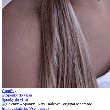
Gumičky
Sponky do vlasů
halikova.katerina@centrum.cz