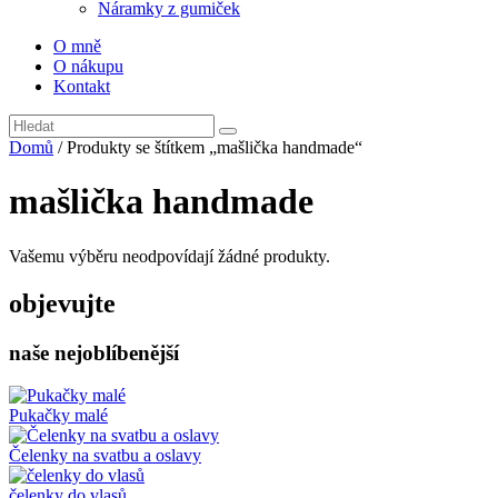
Náramky z gumiček
O mně
O nákupu
Kontakt
Domů
/ Produkty se štítkem „mašlička handmade“
mašlička handmade
Vašemu výběru neodpovídají žádné produkty.
objevujte
naše nejoblíbenější
Pukačky malé
Čelenky na svatbu a oslavy
čelenky do vlasů