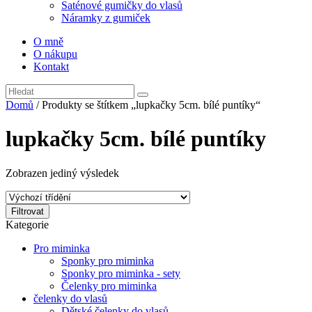
Saténové gumičky do vlasů
Náramky z gumiček
O mně
O nákupu
Kontakt
Domů
/ Produkty se štítkem „lupkačky 5cm. bílé puntíky“
lupkačky 5cm. bílé puntíky
Zobrazen jediný výsledek
Filtrovat
Kategorie
Pro miminka
Sponky pro miminka
Sponky pro miminka - sety
Čelenky pro miminka
čelenky do vlasů
Dětské čelenky do vlasů