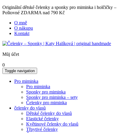
Originální dětské čelenky a sponky pro miminka i holčičky –
Poštovné ZDARMA nad 790 Kč
O mně
O nákupu
Kontakt
Můj účet
0
Toggle navigation
Pro miminka
Pro miminka
Sponky pro miminka
Sponky pro miminka – sety
Čelenky pro miminka
čelenky do vlasů
Dětské čelenky do vlasů
Elastické čelenky
Květinové čelenky do vlasů
Třpytivé čelenky