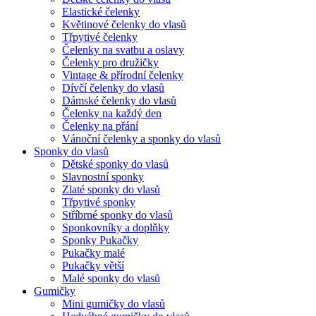
Elastické čelenky
Květinové čelenky do vlasů
Třpytivé čelenky
Čelenky na svatbu a oslavy
Čelenky pro družičky
Vintage & přírodní čelenky
Dívčí čelenky do vlasů
Dámské čelenky do vlasů
Čelenky na každý den
Čelenky na přání
Vánoční čelenky a sponky do vlasů
Sponky do vlasů
Dětské sponky do vlasů
Slavnostní sponky
Zlaté sponky do vlasů
Třpytivé sponky
Stříbrné sponky do vlasů
Sponkovníky a doplňky
Sponky Pukačky
Pukačky malé
Pukačky větší
Malé sponky do vlasů
Gumičky
Mini gumičky do vlasů