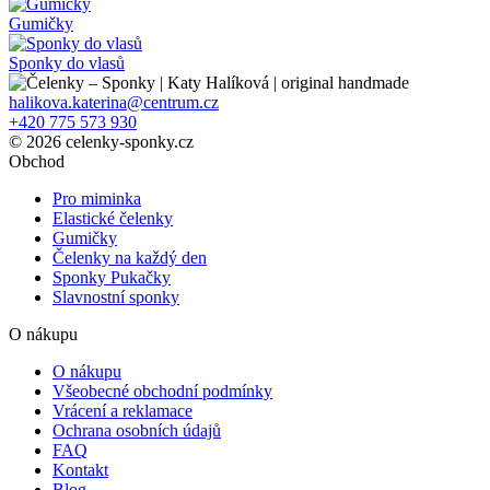
Gumičky
Sponky do vlasů
halikova.katerina@centrum.cz
+420 775 573 930
© 2026 celenky-sponky.cz
Obchod
Pro miminka
Elastické čelenky
Gumičky
Čelenky na každý den
Sponky Pukačky
Slavnostní sponky
O nákupu
O nákupu
Všeobecné obchodní podmínky
Vrácení a reklamace
Ochrana osobních údajů
FAQ
Kontakt
Blog