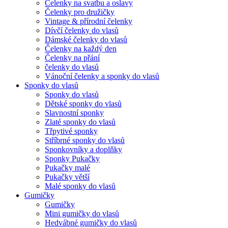
Čelenky na svatbu a oslavy
Čelenky pro družičky
Vintage & přírodní čelenky
Dívčí čelenky do vlasů
Dámské čelenky do vlasů
Čelenky na každý den
Čelenky na přání
čelenky do vlasů
Vánoční čelenky a sponky do vlasů
Sponky do vlasů
Sponky do vlasů
Dětské sponky do vlasů
Slavnostní sponky
Zlaté sponky do vlasů
Třpytivé sponky
Stříbrné sponky do vlasů
Sponkovníky a doplňky
Sponky Pukačky
Pukačky malé
Pukačky větší
Malé sponky do vlasů
Gumičky
Gumičky
Mini gumičky do vlasů
Hedvábné gumičky do vlasů