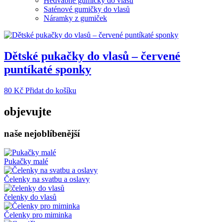
Hedvábné gumičky do vlasů
Saténové gumičky do vlasů
Náramky z gumiček
Dětské pukačky do vlasů – červené
puntíkaté sponky
80
Kč
Přidat do košíku
objevujte
naše nejoblíbenější
Pukačky malé
Čelenky na svatbu a oslavy
čelenky do vlasů
Čelenky pro miminka