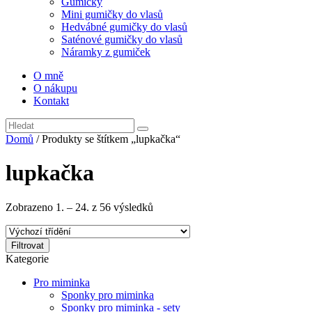
Gumičky
Mini gumičky do vlasů
Hedvábné gumičky do vlasů
Saténové gumičky do vlasů
Náramky z gumiček
O mně
O nákupu
Kontakt
Domů
/ Produkty se štítkem „lupkačka“
lupkačka
Zobrazeno 1. – 24. z 56 výsledků
Filtrovat
Kategorie
Pro miminka
Sponky pro miminka
Sponky pro miminka - sety