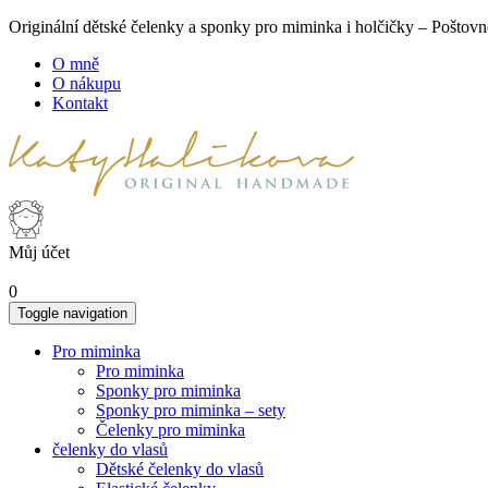
Originální dětské čelenky a sponky pro miminka i holčičky – Poš
O mně
O nákupu
Kontakt
Můj účet
0
Toggle navigation
Pro miminka
Pro miminka
Sponky pro miminka
Sponky pro miminka – sety
Čelenky pro miminka
čelenky do vlasů
Dětské čelenky do vlasů