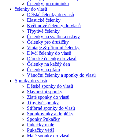
Čelenky pro miminka
čelenky do vlasů
Dětské čelenky do vlasů
Elastické čelenky
Květinové čelenky do vlasů
Třpytivé čelenky
Čelenky na svatbu a oslavy
Čelenky pro družičky
Vintage & přírodní čelenky
Dívčí čelenky do vlasů
Dámské čelenky do vlasů
Čelenky na každý den
Čelenky na přání
Vánoční čelenky a sponky do vlasů
Sponky do vlasů
Dětské sponky do vlasů
Slavnostní sponky
Zlaté sponky do vlasů
Třpytivé sponky
Stříbrné sponky do vlasů
Sponkovníky a doplňky
Sponky Pukačky
Pukačky malé
Pukačky větší
Malé sponky do vlasů