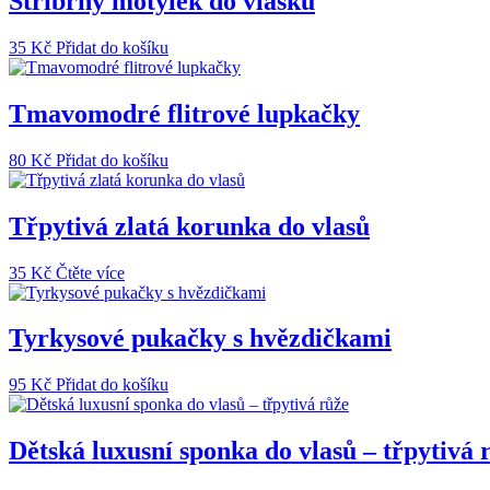
Stříbrný motýlek do vlásků
35
Kč
Přidat do košíku
Tmavomodré flitrové lupkačky
80
Kč
Přidat do košíku
Třpytivá zlatá korunka do vlasů
35
Kč
Čtěte více
Tyrkysové pukačky s hvězdičkami
95
Kč
Přidat do košíku
Dětská luxusní sponka do vlasů – třpytivá 