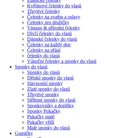
Elastické čelenky
Květinové čelenky do vlasů
Třpytivé čelenky
Čelenky na svatbu a oslavy
Čelenky pro družičky
Vintage & přírodní čelenky
Dívčí čelenky do vlasů
Dámské čelenky do vlasů
Čelenky na každý den
Čelenky na přání
čelenky do vlasů
Vánoční čelenky a sponky do vlasů
Sponky do vlasů
Sponky do vlasů
Dětské sponky do vlasů
Slavnostní sponky
Zlaté sponky do vlasů
Třpytivé sponky
Stříbrné sponky do vlasů
Sponkovníky a doplňky
Sponky Pukačky
Pukačky malé
Pukačky větší
Malé sponky do vlasů
Gumičky