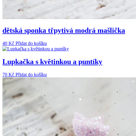
dětská sponka třpytivá modrá mašlička
40
Kč
Přidat do košíku
Lupkačka s květinkou a puntíky
70
Kč
Přidat do košíku