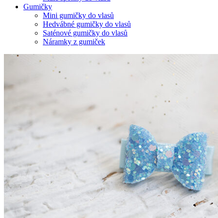
Gumičky
Mini gumičky do vlasů
Hedvábné gumičky do vlasů
Saténové gumičky do vlasů
Náramky z gumiček