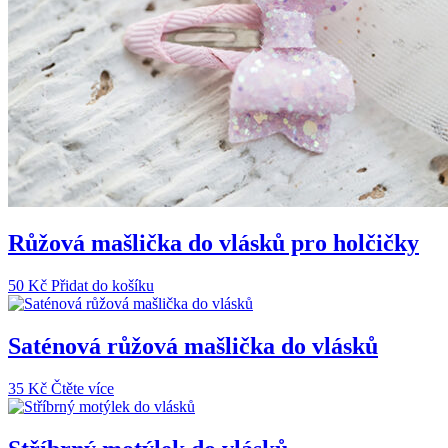
Růžová mašlička do vlásků pro holčičky
50
Kč
Přidat do košíku
Saténová růžová mašlička do vlásků
35
Kč
Čtěte více