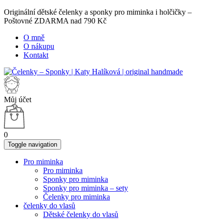
Originální dětské čelenky a sponky pro miminka i holčičky –
Poštovné ZDARMA nad 790 Kč
O mně
O nákupu
Kontakt
Můj účet
0
Toggle navigation
Pro miminka
Pro miminka
Sponky pro miminka
Sponky pro miminka – sety
Čelenky pro miminka
čelenky do vlasů
Dětské čelenky do vlasů