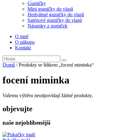
Gumičky
Mini gumičky do vlasů
Hedvábné gumičky do vlasů
Saténové gumičky do vlasů
Náramky z gumiček
O mně
O nákupu
Kontakt
Domů
/ Produkty se štítkem „focení miminka“
focení miminka
Vašemu výběru neodpovídají žádné produkty.
objevujte
naše nejoblíbenější