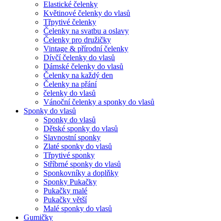
Elastické čelenky
Květinové čelenky do vlasů
Třpytivé čelenky
Čelenky na svatbu a oslavy
Čelenky pro družičky
Vintage & přírodní čelenky
Dívčí čelenky do vlasů
Dámské čelenky do vlasů
Čelenky na každý den
Čelenky na přání
čelenky do vlasů
Vánoční čelenky a sponky do vlasů
Sponky do vlasů
Sponky do vlasů
Dětské sponky do vlasů
Slavnostní sponky
Zlaté sponky do vlasů
Třpytivé sponky
Stříbrné sponky do vlasů
Sponkovníky a doplňky
Sponky Pukačky
Pukačky malé
Pukačky větší
Malé sponky do vlasů
Gumičky