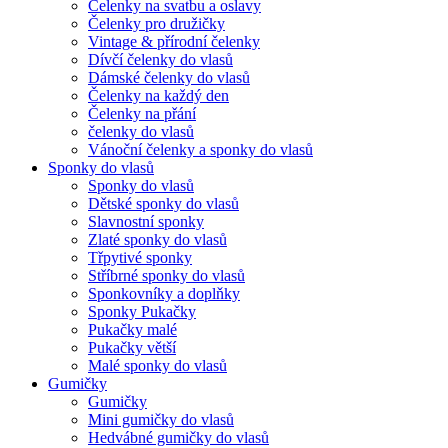
Čelenky na svatbu a oslavy
Čelenky pro družičky
Vintage & přírodní čelenky
Dívčí čelenky do vlasů
Dámské čelenky do vlasů
Čelenky na každý den
Čelenky na přání
čelenky do vlasů
Vánoční čelenky a sponky do vlasů
Sponky do vlasů
Sponky do vlasů
Dětské sponky do vlasů
Slavnostní sponky
Zlaté sponky do vlasů
Třpytivé sponky
Stříbrné sponky do vlasů
Sponkovníky a doplňky
Sponky Pukačky
Pukačky malé
Pukačky větší
Malé sponky do vlasů
Gumičky
Gumičky
Mini gumičky do vlasů
Hedvábné gumičky do vlasů