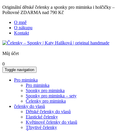
Originální dětské čelenky a sponky pro miminka i holčičky –
Poštovné ZDARMA nad 790 Kč
O mně
O nákupu
Kontakt
Můj účet
0
Toggle navigation
Pro miminka
Pro miminka
Sponky pro miminka
Sponky pro miminka – sety
Čelenky pro miminka
čelenky do vlasů
Dětské čelenky do vlasů
Elastické čelenky
Květinové čelenky do vlasů
Třpytivé čelenky