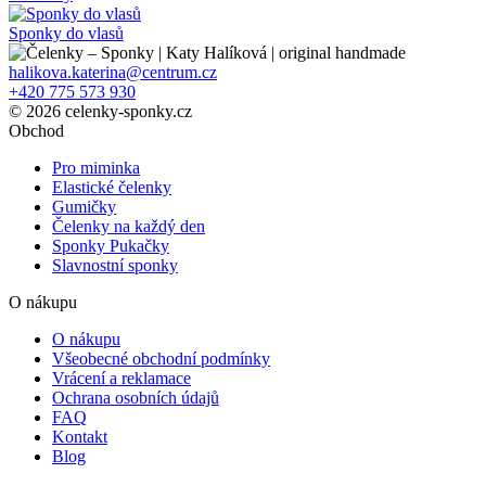
Sponky do vlasů
halikova.katerina@centrum.cz
+420 775 573 930
© 2026 celenky-sponky.cz
Obchod
Pro miminka
Elastické čelenky
Gumičky
Čelenky na každý den
Sponky Pukačky
Slavnostní sponky
O nákupu
O nákupu
Všeobecné obchodní podmínky
Vrácení a reklamace
Ochrana osobních údajů
FAQ
Kontakt
Blog