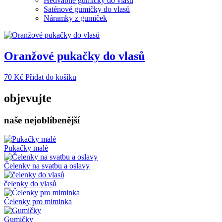
Hedvábné gumičky do vlasů
Saténové gumičky do vlasů
Náramky z gumiček
Oranžové pukačky do vlasů
70
Kč
Přidat do košíku
objevujte
naše nejoblíbenější
Pukačky malé
Čelenky na svatbu a oslavy
čelenky do vlasů
Čelenky pro miminka
Gumičky