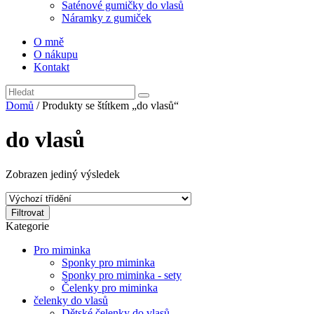
Saténové gumičky do vlasů
Náramky z gumiček
O mně
O nákupu
Kontakt
Domů
/ Produkty se štítkem „do vlasů“
do vlasů
Zobrazen jediný výsledek
Filtrovat
Kategorie
Pro miminka
Sponky pro miminka
Sponky pro miminka - sety
Čelenky pro miminka
čelenky do vlasů
Dětské čelenky do vlasů