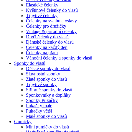
Elastické čelenky
Květinové čelenky do vlasů
Třpytivé čelenky
Čelenky na svatbu a oslavy
Čelenky pro družičky
Vintage & přírodní čelenky
Dívčí čelenky do vlasů
Dámské čelenky do vlasů
Čelenky na každý den
Čelenky na přání
Vánoční čelenky a sponky do vlasů
Sponky do vlasů
Dětské sponky do vlasů
Slavnostní sponky
Zlaté sponky do vlasů
Třpytivé sponky
Stříbrné sponky do vlasů
Sponkovníky a doplňky
Sponky Pukačky
Pukačky malé
Pukačky větší
Malé sponky do vlasů
Gumičky
Mini gumičky do vlasů