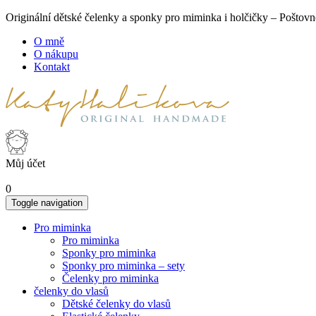
Originální dětské čelenky a sponky pro miminka i holčičky – Poš
O mně
O nákupu
Kontakt
Můj účet
0
Toggle navigation
Pro miminka
Pro miminka
Sponky pro miminka
Sponky pro miminka – sety
Čelenky pro miminka
čelenky do vlasů
Dětské čelenky do vlasů