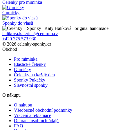
Čelenky pro miminka
Gumičky
Sponky do vlasů
halikova.katerina@centrum.cz
+420 775 573 930
© 2026 celenky-sponky.cz
Obchod
Pro miminka
Elastické čelenky
Gumičky
Čelenky na každý den
Sponky Pukačky
Slavnostní sponky
O nákupu
O nákupu
Všeobecné obchodní podmínky
Vrácení a reklamace
Ochrana osobních údajů
FAQ