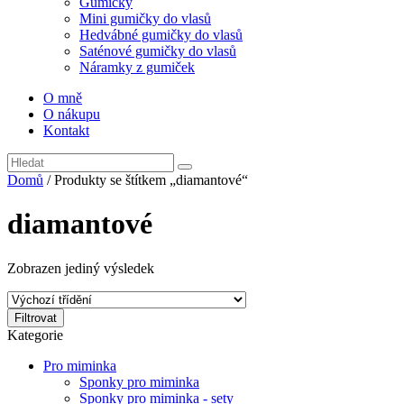
Gumičky
Mini gumičky do vlasů
Hedvábné gumičky do vlasů
Saténové gumičky do vlasů
Náramky z gumiček
O mně
O nákupu
Kontakt
Domů
/ Produkty se štítkem „diamantové“
diamantové
Zobrazen jediný výsledek
Filtrovat
Kategorie
Pro miminka
Sponky pro miminka
Sponky pro miminka - sety