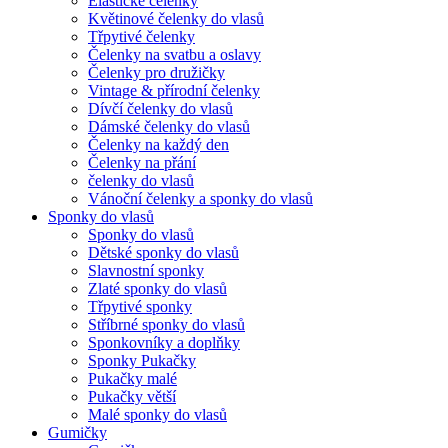
Elastické čelenky
Květinové čelenky do vlasů
Třpytivé čelenky
Čelenky na svatbu a oslavy
Čelenky pro družičky
Vintage & přírodní čelenky
Dívčí čelenky do vlasů
Dámské čelenky do vlasů
Čelenky na každý den
Čelenky na přání
čelenky do vlasů
Vánoční čelenky a sponky do vlasů
Sponky do vlasů
Sponky do vlasů
Dětské sponky do vlasů
Slavnostní sponky
Zlaté sponky do vlasů
Třpytivé sponky
Stříbrné sponky do vlasů
Sponkovníky a doplňky
Sponky Pukačky
Pukačky malé
Pukačky větší
Malé sponky do vlasů
Gumičky