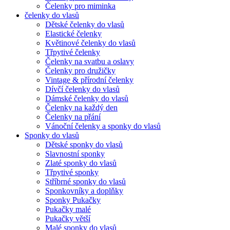
Čelenky pro miminka
čelenky do vlasů
Dětské čelenky do vlasů
Elastické čelenky
Květinové čelenky do vlasů
Třpytivé čelenky
Čelenky na svatbu a oslavy
Čelenky pro družičky
Vintage & přírodní čelenky
Dívčí čelenky do vlasů
Dámské čelenky do vlasů
Čelenky na každý den
Čelenky na přání
Vánoční čelenky a sponky do vlasů
Sponky do vlasů
Dětské sponky do vlasů
Slavnostní sponky
Zlaté sponky do vlasů
Třpytivé sponky
Stříbrné sponky do vlasů
Sponkovníky a doplňky
Sponky Pukačky
Pukačky malé
Pukačky větší
Malé sponky do vlasů