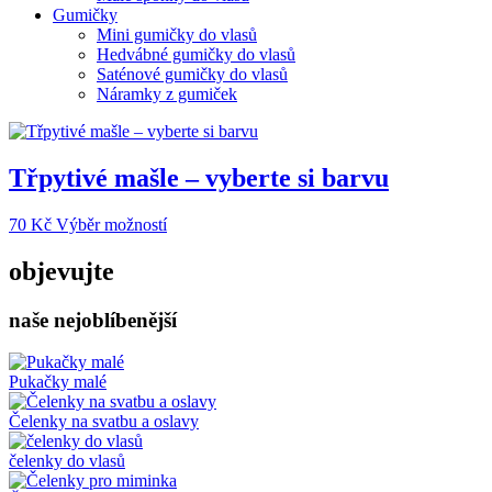
Gumičky
Mini gumičky do vlasů
Hedvábné gumičky do vlasů
Saténové gumičky do vlasů
Náramky z gumiček
Třpytivé mašle – vyberte si barvu
Tento
70
Kč
Výběr možností
produkt
má
objevujte
více
variant.
naše nejoblíbenější
Možnosti
lze
vybrat
na
Pukačky malé
stránce
produktu
Čelenky na svatbu a oslavy
čelenky do vlasů