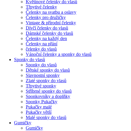
Květinové čelenky do vlasů
Třpytivé čelenky
Čelenky na svatbu a oslavy
Čelenky pro družičky
Vintage & přírodní čelenky
Dívčí čelenky do vlasů
Dámské čelenky do vlasů
Čelenky na každý den
Čelenky na přání
čelenky do vlasů
Vánoční čelenky a sponky do vlasů
Sponky do vlasů
Sponky do vlasů
Dětské sponky do vlasů
Slavnostní sponky
Zlaté sponky do vlasů
Třpytivé sponky
Stříbrné sponky do vlasů
Sponkovníky a doplňky
Sponky Pukačky
Pukačky malé
Pukačky větší
Malé sponky do vlasů
Gumičky
Gumičky