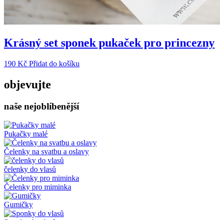
Krásný set sponek pukaček pro princezny
190
Kč
Přidat do košíku
objevujte
naše nejoblíbenější
Pukačky malé
Čelenky na svatbu a oslavy
čelenky do vlasů
Čelenky pro miminka
Gumičky