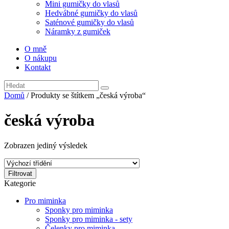
Mini gumičky do vlasů
Hedvábné gumičky do vlasů
Saténové gumičky do vlasů
Náramky z gumiček
O mně
O nákupu
Kontakt
Domů
/ Produkty se štítkem „česká výroba“
česká výroba
Zobrazen jediný výsledek
Filtrovat
Kategorie
Pro miminka
Sponky pro miminka
Sponky pro miminka - sety
Čelenky pro miminka