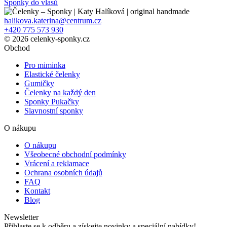
Sponky do vlasů
halikova.katerina@centrum.cz
+420 775 573 930
© 2026 celenky-sponky.cz
Obchod
Pro miminka
Elastické čelenky
Gumičky
Čelenky na každý den
Sponky Pukačky
Slavnostní sponky
O nákupu
O nákupu
Všeobecné obchodní podmínky
Vrácení a reklamace
Ochrana osobních údajů
FAQ
Kontakt
Blog
Newsletter
Přihlaste se k odběru a získejte novinky a speciální nabídky!