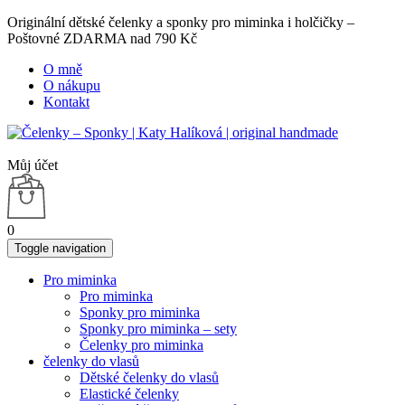
Originální dětské čelenky a sponky pro miminka i holčičky –
Poštovné ZDARMA nad 790 Kč
O mně
O nákupu
Kontakt
Můj účet
0
Toggle navigation
Pro miminka
Pro miminka
Sponky pro miminka
Sponky pro miminka – sety
Čelenky pro miminka
čelenky do vlasů
Dětské čelenky do vlasů
Elastické čelenky