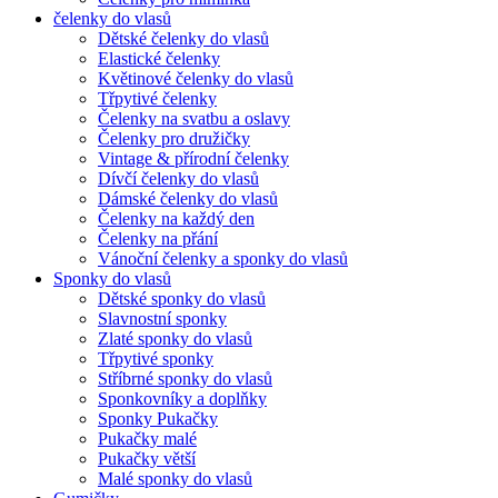
čelenky do vlasů
Dětské čelenky do vlasů
Elastické čelenky
Květinové čelenky do vlasů
Třpytivé čelenky
Čelenky na svatbu a oslavy
Čelenky pro družičky
Vintage & přírodní čelenky
Dívčí čelenky do vlasů
Dámské čelenky do vlasů
Čelenky na každý den
Čelenky na přání
Vánoční čelenky a sponky do vlasů
Sponky do vlasů
Dětské sponky do vlasů
Slavnostní sponky
Zlaté sponky do vlasů
Třpytivé sponky
Stříbrné sponky do vlasů
Sponkovníky a doplňky
Sponky Pukačky
Pukačky malé
Pukačky větší
Malé sponky do vlasů