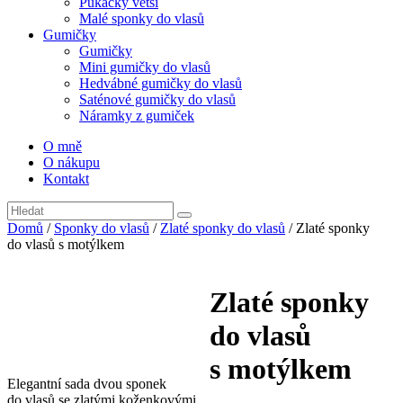
Pukačky větší
Malé sponky do vlasů
Gumičky
Gumičky
Mini gumičky do vlasů
Hedvábné gumičky do vlasů
Saténové gumičky do vlasů
Náramky z gumiček
O mně
O nákupu
Kontakt
Domů
/
Sponky do vlasů
/
Zlaté sponky do vlasů
/ Zlaté sponky
do vlasů s motýlkem
Zlaté sponky
do vlasů
s motýlkem
Elegantní sada dvou sponek
do vlasů se zlatými koženkovými