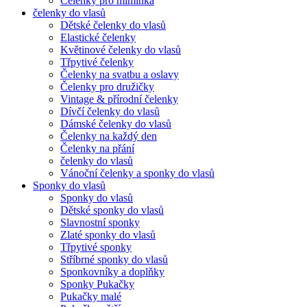
Čelenky pro miminka
čelenky do vlasů
Dětské čelenky do vlasů
Elastické čelenky
Květinové čelenky do vlasů
Třpytivé čelenky
Čelenky na svatbu a oslavy
Čelenky pro družičky
Vintage & přírodní čelenky
Dívčí čelenky do vlasů
Dámské čelenky do vlasů
Čelenky na každý den
Čelenky na přání
čelenky do vlasů
Vánoční čelenky a sponky do vlasů
Sponky do vlasů
Sponky do vlasů
Dětské sponky do vlasů
Slavnostní sponky
Zlaté sponky do vlasů
Třpytivé sponky
Stříbrné sponky do vlasů
Sponkovníky a doplňky
Sponky Pukačky
Pukačky malé