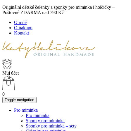
Originální dětské čelenky a sponky pro miminka i holčičky –
Poštovné ZDARMA nad 790 Kč
O mně
O nákupu
Kontakt
Můj účet
0
Toggle navigation
Pro miminka
Pro miminka
Sponky pro miminka
Sponky pro miminka – sety