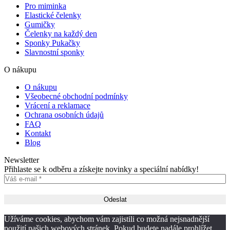
Pro miminka
Elastické čelenky
Gumičky
Čelenky na každý den
Sponky Pukačky
Slavnostní sponky
O nákupu
O nákupu
Všeobecné obchodní podmínky
Vrácení a reklamace
Ochrana osobních údajů
FAQ
Kontakt
Blog
Newsletter
Přihlaste se k odběru a získejte novinky a speciální nabídky!
Užíváme cookies, abychom vám zajistili co možná nejsnadnější
použití našich webových stránek. Pokud budete nadále prohlížet