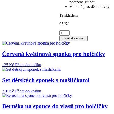
potažená stuhou
Vhodné pro: děti a dívky
19 skladem
95
Kč
Zlaté
sponky
Přidat do košíku
do
vlasů
s
Červená květinová sponka pro holčičky
motýlkem
množství
125
Kč
Přidat do košíku
Set dětských sponek s mašličkami
210
Kč
Přidat do košíku
Beruška na sponce do vlasů pro holčičky