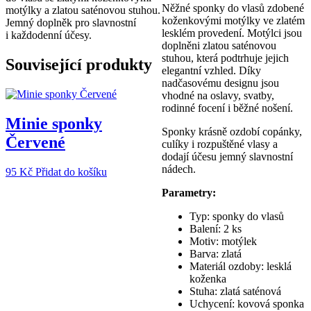
Něžné sponky do vlasů zdobené
motýlky a zlatou saténovou stuhou.
koženkovými motýlky ve zlatém
Jemný doplněk pro slavnostní
lesklém provedení. Motýlci jsou
i každodenní účesy.
doplněni zlatou saténovou
stuhou, která podtrhuje jejich
Související produkty
elegantní vzhled. Díky
nadčasovému designu jsou
vhodné na oslavy, svatby,
rodinné focení i běžné nošení.
Minie sponky
Sponky krásně ozdobí copánky,
Červené
culíky i rozpuštěné vlasy a
dodají účesu jemný slavnostní
nádech.
95
Kč
Přidat do košíku
Parametry:
Typ: sponky do vlasů
Balení: 2 ks
Motiv: motýlek
Barva: zlatá
Materiál ozdoby: lesklá
koženka
Stuha: zlatá saténová
Uchycení: kovová sponka