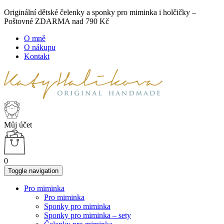
Originální dětské čelenky a sponky pro miminka i holčičky –
Poštovné ZDARMA nad 790 Kč
O mně
O nákupu
Kontakt
Můj účet
0
Toggle navigation
Pro miminka
Pro miminka
Sponky pro miminka
Sponky pro miminka – sety