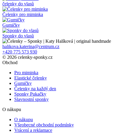
čelenky do vlasů
Čelenky pro miminka
Gumičky
Sponky do vlasů
halikova.katerina@centrum.cz
+420 775 573 930
© 2026 celenky-sponky.cz
Obchod
Pro miminka
Elastické čelenky
Gumičky
Čelenky na každý den
Sponky Pukačky
Slavnostní sponky
O nákupu
O nákupu
Všeobecné obchodní podmínky
Vrácení a reklamace