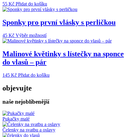
55
Kč
Přidat do košíku
Sponky pro první vlásky s perličkou
Tento
45
Kč
Výběr možností
produkt
má
více
Malinové květinky s lístečky na sponce
variant.
do vlasů – pár
Možnosti
lze
vybrat
145
Kč
Přidat do košíku
na
stránce
objevujte
produktu
naše nejoblíbenější
Pukačky malé
Čelenky na svatbu a oslavy