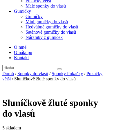
Pukačky větší
Malé sponky do vlasů
Gumičky
Gumičky
Mini gumičky do vlasů
Hedvábné gumičky do vlasů
Saténové gumičky do vlasů
Náramky z gumiček
O mně
O nákupu
Kontakt
Domů
/
Sponky do vlasů
/
Sponky Pukačky
/
Pukačky
větší
/ Sluníčkově žluté sponky do vlasů
Sluníčkově žluté sponky
do vlasů
5 skladem