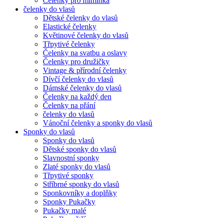
Čelenky pro miminka
čelenky do vlasů
Dětské čelenky do vlasů
Elastické čelenky
Květinové čelenky do vlasů
Třpytivé čelenky
Čelenky na svatbu a oslavy
Čelenky pro družičky
Vintage & přírodní čelenky
Dívčí čelenky do vlasů
Dámské čelenky do vlasů
Čelenky na každý den
Čelenky na přání
čelenky do vlasů
Vánoční čelenky a sponky do vlasů
Sponky do vlasů
Sponky do vlasů
Dětské sponky do vlasů
Slavnostní sponky
Zlaté sponky do vlasů
Třpytivé sponky
Stříbrné sponky do vlasů
Sponkovníky a doplňky
Sponky Pukačky
Pukačky malé