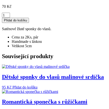
70
Kč
Sluníčkově
žluté
Přidat do košíku
sponky
do
Saténové žluté sponky do vlasů.
vlasů
množství
Cena za 2Ks, pár
Handmade s láskou
Velikost 5cm
Související produkty
Dětské sponky do vlasů malinové srdíčka
95
Kč
Přidat do košíku
Romantická sponečka s růžičkami