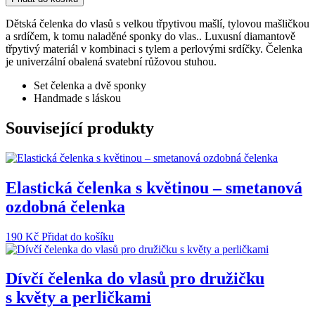
se
sponečkami
Dětská čelenka do vlasů s velkou třpytivou mašlí, tylovou mašličkou
množství
a srdíčem, k tomu naladěné sponky do vlas.. Luxusní diamantově
třpytivý materiál v kombinaci s tylem a perlovými srdíčky. Čelenka
je univerzální obalená svatební růžovou stuhou.
Set čelenka a dvě sponky
Handmade s láskou
Související produkty
Elastická čelenka s květinou – smetanová
ozdobná čelenka
190
Kč
Přidat do košíku
Dívčí čelenka do vlasů pro družičku
s květy a perličkami