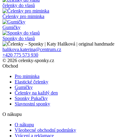
čelenky do vlasů
Čelenky pro miminka
Gumičky
Sponky do vlasů
halikova.katerina@centrum.cz
+420 775 573 930
© 2026 celenky-sponky.cz
Obchod
Pro miminka
Elastické čelenky
Gumičky
Čelenky na každý den
Sponky Pukačky
Slavnostní sponky
O nákupu
O nákupu
Všeobecné obchodní podmínky
Vrácení a reklamace