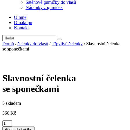
Saténové gumičky do vlasů
Náramky z gumiček
O mně
O nákupu
Kontakt
Domů
/
čelenky do vlasů
/
Třpytivé čelenky
/ Slavnostní čelenka
se sponečkami
Slavnostní čelenka
se sponečkami
5 skladem
360
Kč
Slavnostní
čelenka
Přidat do košíku