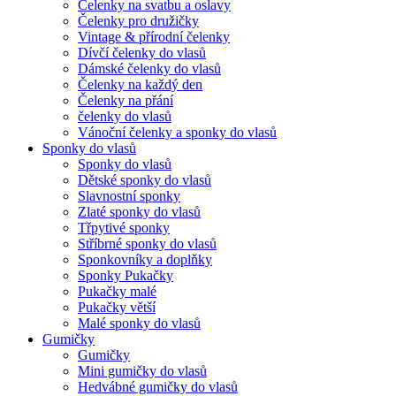
Čelenky na svatbu a oslavy
Čelenky pro družičky
Vintage & přírodní čelenky
Dívčí čelenky do vlasů
Dámské čelenky do vlasů
Čelenky na každý den
Čelenky na přání
čelenky do vlasů
Vánoční čelenky a sponky do vlasů
Sponky do vlasů
Sponky do vlasů
Dětské sponky do vlasů
Slavnostní sponky
Zlaté sponky do vlasů
Třpytivé sponky
Stříbrné sponky do vlasů
Sponkovníky a doplňky
Sponky Pukačky
Pukačky malé
Pukačky větší
Malé sponky do vlasů
Gumičky
Gumičky
Mini gumičky do vlasů
Hedvábné gumičky do vlasů