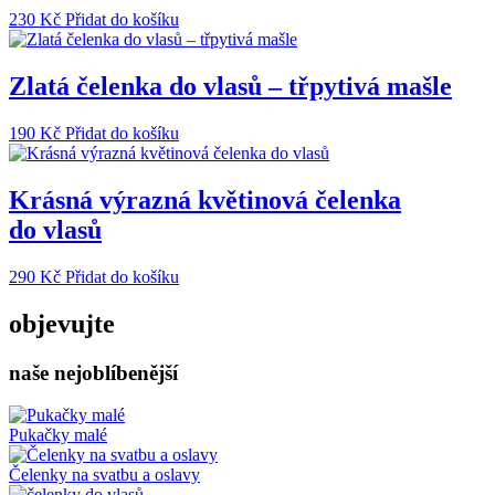
230
Kč
Přidat do košíku
Zlatá čelenka do vlasů – třpytivá mašle
190
Kč
Přidat do košíku
Krásná výrazná květinová čelenka
do vlasů
290
Kč
Přidat do košíku
objevujte
naše nejoblíbenější
Pukačky malé
Čelenky na svatbu a oslavy