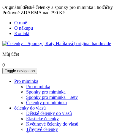
Originální dětské čelenky a sponky pro miminka i holčičky –
Poštovné ZDARMA nad 790 Kč
O mně
O nákupu
Kontakt
Můj účet
0
Toggle navigation
Pro miminka
Pro miminka
Sponky pro miminka
Sponky pro miminka – sety
Čelenky pro miminka
čelenky do vlasů
Dětské čelenky do vlasů
Elastické čelenky
Květinové čelenky do vlasů
Třpytivé čelenky