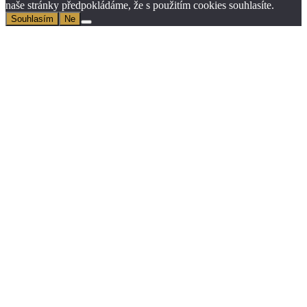
naše stránky předpokládáme, že s použitím cookies souhlasíte.
Souhlasím
Ne