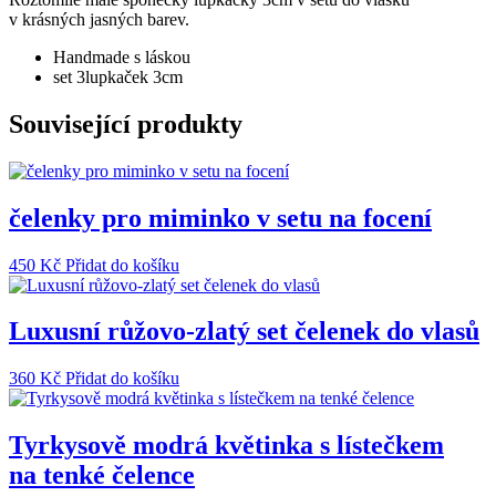
množství
v krásných jasných barev.
Handmade s láskou
set 3lupkaček 3cm
Související produkty
čelenky pro miminko v setu na focení
450
Kč
Přidat do košíku
Luxusní růžovo-zlatý set čelenek do vlasů
360
Kč
Přidat do košíku
Tyrkysově modrá květinka s lístečkem
na tenké čelence