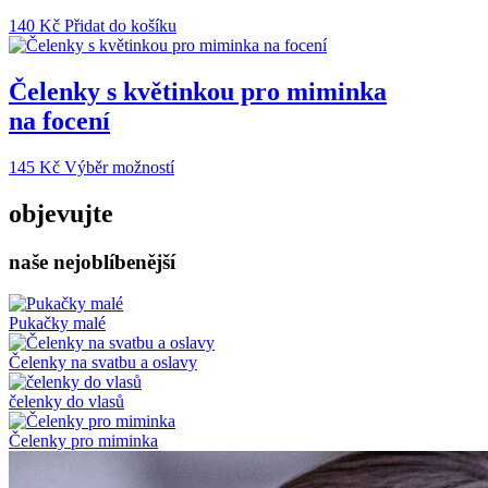
140
Kč
Přidat do košíku
Čelenky s květinkou pro miminka
na focení
Tento
145
Kč
Výběr možností
produkt
má
objevujte
více
variant.
naše nejoblíbenější
Možnosti
lze
vybrat
na
Pukačky malé
stránce
produktu
Čelenky na svatbu a oslavy
čelenky do vlasů
Čelenky pro miminka