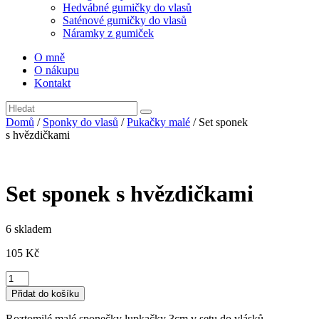
Hedvábné gumičky do vlasů
Saténové gumičky do vlasů
Náramky z gumiček
O mně
O nákupu
Kontakt
Domů
/
Sponky do vlasů
/
Pukačky malé
/ Set sponek
s hvězdičkami
Set sponek s hvězdičkami
6 skladem
105
Kč
Set
sponek
Přidat do košíku
s
hvězdičkami
Roztomilé malé sponečky lupkačky 3cm v setu do vlásků