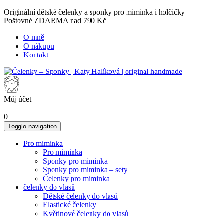
Originální dětské čelenky a sponky pro miminka i holčičky –
Poštovné ZDARMA nad 790 Kč
O mně
O nákupu
Kontakt
Můj účet
0
Toggle navigation
Pro miminka
Pro miminka
Sponky pro miminka
Sponky pro miminka – sety
Čelenky pro miminka
čelenky do vlasů
Dětské čelenky do vlasů
Elastické čelenky
Květinové čelenky do vlasů