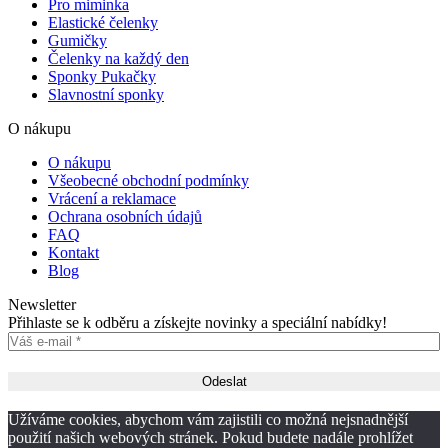
Pro miminka
Elastické čelenky
Gumičky
Čelenky na každý den
Sponky Pukačky
Slavnostní sponky
O nákupu
O nákupu
Všeobecné obchodní podmínky
Vrácení a reklamace
Ochrana osobních údajů
FAQ
Kontakt
Blog
Newsletter
Přihlaste se k odběru a získejte novinky a speciální nabídky!
Užíváme cookies, abychom vám zajistili co možná nejsnadnější
použití našich webových stránek. Pokud budete nadále prohlížet