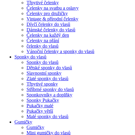
Třpytivé čelenky
Čelenky na svatbu a oslavy
Čelenky pro družičky
Vintage & přírodní čelenky
Dívčí čelenky do vlasů
Dámské čelenky do vlasů
Čelenky na každý den
Čelenky na přání
čelenky do vlasů
Vánoční čelenky a sponky do vlasů
Sponky do vlasů
Sponky do vlasů
Dětské sponky do vlasů
Slavnostní sponky
Zlaté sponky do vlasů
Třpytivé sponky
Stříbrné sponky do vlasů
Sponkovníky a doplňky
Sponky Pukačky
Pukačky malé
Pukačky větší
Malé sponky do vlasů
Gumičky
Gumičky
Mini gumičky do vlasů