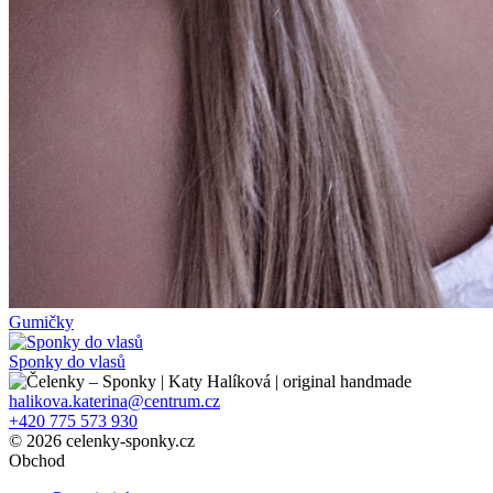
Gumičky
Sponky do vlasů
halikova.katerina@centrum.cz
+420 775 573 930
© 2026 celenky-sponky.cz
Obchod