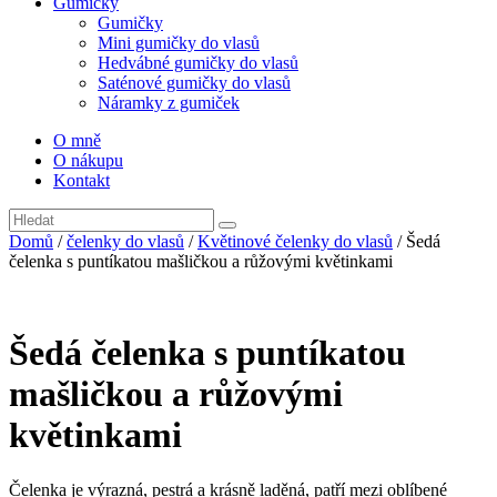
Gumičky
Gumičky
Mini gumičky do vlasů
Hedvábné gumičky do vlasů
Saténové gumičky do vlasů
Náramky z gumiček
O mně
O nákupu
Kontakt
Domů
/
čelenky do vlasů
/
Květinové čelenky do vlasů
/ Šedá
čelenka s puntíkatou mašličkou a růžovými květinkami
Šedá čelenka s puntíkatou
mašličkou a růžovými
květinkami
Čelenka je výrazná, pestrá a krásně laděná, patří mezi oblíbené