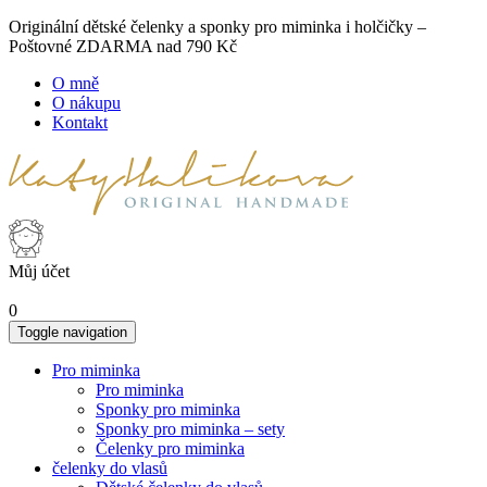
Originální dětské čelenky a sponky pro miminka i holčičky –
Poštovné ZDARMA nad 790 Kč
O mně
O nákupu
Kontakt
Můj účet
0
Toggle navigation
Pro miminka
Pro miminka
Sponky pro miminka
Sponky pro miminka – sety
Čelenky pro miminka
čelenky do vlasů