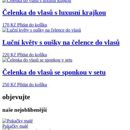
Čelenka do vlasů s luxusní krajkou
170
Kč
Přidat do košíku
Luční květy s oušky na čelence do vlasů
220
Kč
Přidat do košíku
Čelenka do vlasů se sponkou v setu
250
Kč
Přidat do košíku
objevujte
naše nejoblíbenější
Pukačky malé