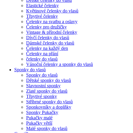
Dětské čelenky do vlasů
Elastické čelenky
Květinové čelenky do vlasů
Třpytivé čelenky
Čelenky na svatbu a oslavy
Čelenky pro družičky
Vintage & přírodní čelenky
Dívčí čelenky do vlasů
Dámské čelenky do vlasů
Čelenky na každý den
Čelenky na přání
čelenky do vlasů
Vánoční čelenky a sponky do vlasů
Sponky do vlasů
Sponky do vlasů
Dětské sponky do vlasů
Slavnostní sponky
Zlaté sponky do vlasů
Třpytivé sponky
Stříbrné sponky do vlasů
Sponkovníky a doplňky
Sponky Pukačky
Pukačky malé
Pukačky větší
Malé sponky do vlasů