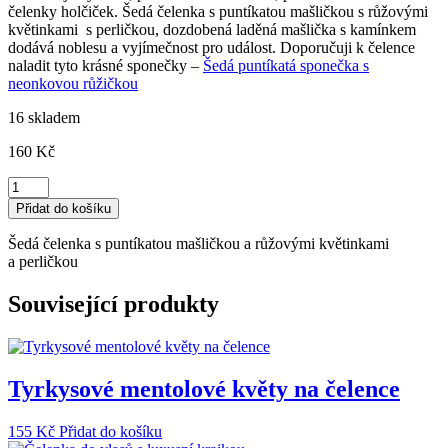
čelenky holčiček. Šedá čelenka s puntíkatou mašličkou s růžovými
květinkami s perličkou, dozdobená laděná mašlička s kamínkem
dodává noblesu a vyjímečnost pro událost. Doporučuji k čelence
naladit tyto krásné sponečky –
Šedá puntíkatá sponečka s
neonkovou růžičkou
16 skladem
160
Kč
Šedá
čelenka
Přidat do košíku
s
puntíkatou
Šedá čelenka s puntíkatou mašličkou a růžovými květinkami
mašličkou
a perličkou
a
růžovými
Související produkty
květinkami
množství
Tyrkysové mentolové květy na čelence
155
Kč
Přidat do košíku