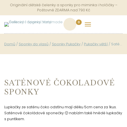
Originální dětské čelenky a sponky pro miminka i holčičky –
Poštovné ZDARMA nad 790 Kč
0
Toggle
navigation
Domů
/
Sponky do vlasů
/
Sponky Pukačky
/
Pukačky větší
/ Saténové čokoladové sponky
SATÉNOVÉ ČOKOLADOVÉ
SPONKY
Lupkačky ze saténu čoko odstínu mají délku 5cm cena za 1kus.
Saténové čokoládové sponečky 🙂 nabízím také hnědé lupkačky
s puntíkem.