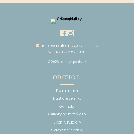
halikova.katerina@centrum.cz
+420 775 573 930
© 2026 celenky-sponky.cz
OBCHOD
Pro miminka
Elastické čelenky
Gumičky
Čelenky na každý den
Sponky Pukačky
Slavnostní sponky