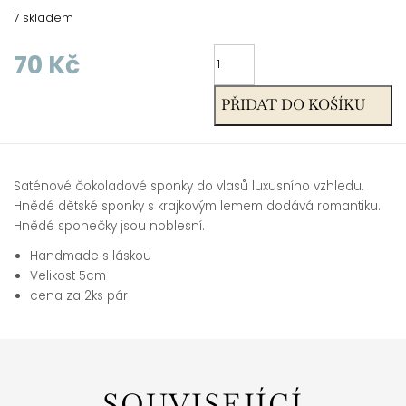
7 skladem
Saténové
70
Kč
čokoladové
sponky
PŘIDAT DO KOŠÍKU
množství
Saténové čokoladové sponky do vlasů luxusního vzhledu.
Hnědé dětské sponky s krajkovým lemem dodává romantiku.
Hnědé sponečky jsou noblesní.
Handmade s láskou
Velikost 5cm
cena za 2ks pár
SOUVISEJÍCÍ