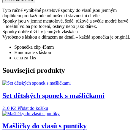
pastelové
sponky
Tyto ručně vyráběné pastelové sponky do vlasů jsou jemným
do
doplňkem pro každodenní nošení i slavnostní chvíle.
vlasů
Sponky jsou v jemné mentolové, šedé, růžové a světle modré barvě
množství
– ideální volba pro focení, oslavy nebo jako dárek.
Sponky dobře drží i v jemných vláskách.
Vyrobeno s láskou a důrazem na detail – každá sponečka je originál.
Sponečka clip 45mm
Handmade s láskou
cena za 1ks
Související produkty
Set dětských sponek s mašličkami
210
Kč
Přidat do košíku
Mašličky do vlasů s puntíky