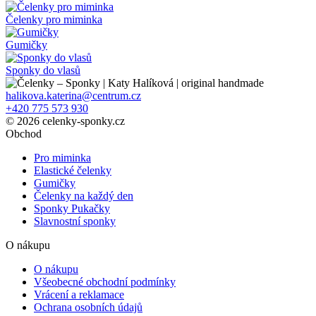
Čelenky pro miminka
Gumičky
Sponky do vlasů
halikova.katerina@centrum.cz
+420 775 573 930
© 2026 celenky-sponky.cz
Obchod
Pro miminka
Elastické čelenky
Gumičky
Čelenky na každý den
Sponky Pukačky
Slavnostní sponky
O nákupu
O nákupu
Všeobecné obchodní podmínky
Vrácení a reklamace
Ochrana osobních údajů