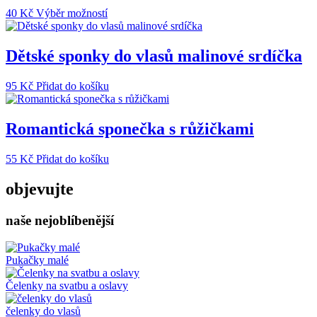
Tento
40
Kč
Výběr možností
produkt
má
více
Dětské sponky do vlasů malinové srdíčka
variant.
Možnosti
95
Kč
Přidat do košíku
lze
vybrat
na
Romantická sponečka s růžičkami
stránce
produktu
55
Kč
Přidat do košíku
objevujte
naše nejoblíbenější
Pukačky malé
Čelenky na svatbu a oslavy
čelenky do vlasů