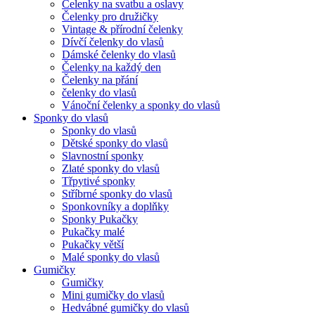
Čelenky na svatbu a oslavy
Čelenky pro družičky
Vintage & přírodní čelenky
Dívčí čelenky do vlasů
Dámské čelenky do vlasů
Čelenky na každý den
Čelenky na přání
čelenky do vlasů
Vánoční čelenky a sponky do vlasů
Sponky do vlasů
Sponky do vlasů
Dětské sponky do vlasů
Slavnostní sponky
Zlaté sponky do vlasů
Třpytivé sponky
Stříbrné sponky do vlasů
Sponkovníky a doplňky
Sponky Pukačky
Pukačky malé
Pukačky větší
Malé sponky do vlasů
Gumičky
Gumičky
Mini gumičky do vlasů
Hedvábné gumičky do vlasů