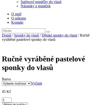
Saténové gumičky do vlasů
Náramky z gumiček
O mně
O nákupu
Kontakt
Domů
/
Sponky do vlasů
/
Dětské sponky do vlasů
/ Ručně
vyráběné pastelové sponky do vlasů
Ručně vyráběné pastelové
sponky do vlasů
Barva
Vyčistit
45
Kč
Ručně
vyráběné
Přidat do košíku