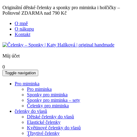
Originální dětské čelenky a sponky pro miminka i holčičky –
Poštovné ZDARMA nad 790 Kč
O mně
O nákupu
Kontakt
Můj účet
0
Toggle navigation
Pro miminka
Pro miminka
Sponky pro miminka
Sponky pro miminka – sety
Čelenky pro miminka
čelenky do vlasů
Dětské čelenky do vlasů
Elastické čelenky
Květinové čelenky do vlasů
Třpytivé čelenky