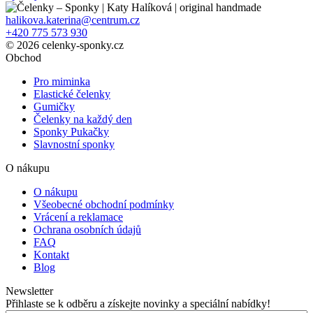
halikova.katerina@centrum.cz
+420 775 573 930
© 2026 celenky-sponky.cz
Obchod
Pro miminka
Elastické čelenky
Gumičky
Čelenky na každý den
Sponky Pukačky
Slavnostní sponky
O nákupu
O nákupu
Všeobecné obchodní podmínky
Vrácení a reklamace
Ochrana osobních údajů
FAQ
Kontakt
Blog
Newsletter
Přihlaste se k odběru a získejte novinky a speciální nabídky!