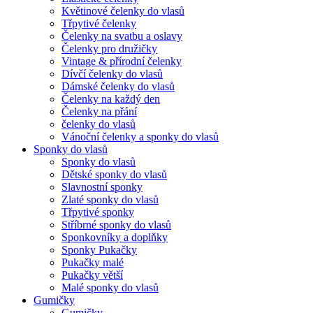
Květinové čelenky do vlasů
Třpytivé čelenky
Čelenky na svatbu a oslavy
Čelenky pro družičky
Vintage & přírodní čelenky
Dívčí čelenky do vlasů
Dámské čelenky do vlasů
Čelenky na každý den
Čelenky na přání
čelenky do vlasů
Vánoční čelenky a sponky do vlasů
Sponky do vlasů
Sponky do vlasů
Dětské sponky do vlasů
Slavnostní sponky
Zlaté sponky do vlasů
Třpytivé sponky
Stříbrné sponky do vlasů
Sponkovníky a doplňky
Sponky Pukačky
Pukačky malé
Pukačky větší
Malé sponky do vlasů
Gumičky
Gumičky