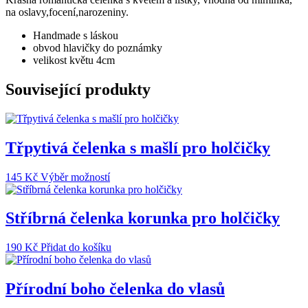
lístky
na oslavy,focení,narozeniny.
na
čelence
Handmade s láskou
množství
obvod hlavičky do poznámky
velikost květu 4cm
Související produkty
Třpytivá čelenka s mašlí pro holčičky
Tento
145
Kč
Výběr možností
produkt
má
více
Stříbrná čelenka korunka pro holčičky
variant.
Možnosti
190
Kč
Přidat do košíku
lze
vybrat
na
Přírodní boho čelenka do vlasů
stránce
produktu