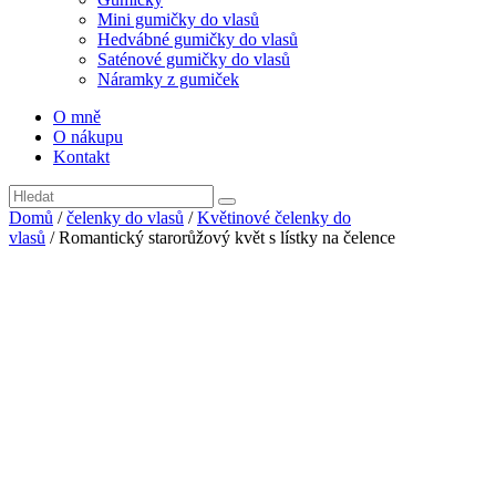
Mini gumičky do vlasů
Hedvábné gumičky do vlasů
Saténové gumičky do vlasů
Náramky z gumiček
O mně
O nákupu
Kontakt
Domů
/
čelenky do vlasů
/
Květinové čelenky do
vlasů
/ Romantický starorůžový květ s lístky na čelence