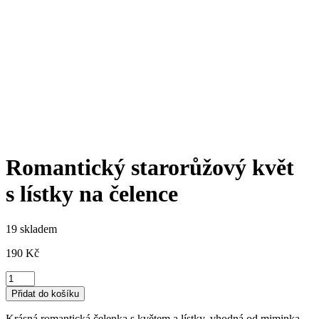
Romantický starorůžový květ
s lístky na čelence
19 skladem
190
Kč
Romantický
starorůžový
Přidat do košíku
květ
s
Krásná romantická čelenka s květem a lístky, vhodná od miminka,