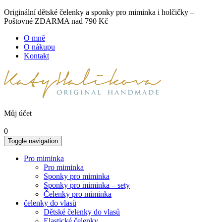
Originální dětské čelenky a sponky pro miminka i holčičky –
Poštovné ZDARMA nad 790 Kč
O mně
O nákupu
Kontakt
Můj účet
0
Toggle navigation
Pro miminka
Pro miminka
Sponky pro miminka
Sponky pro miminka – sety
Čelenky pro miminka
čelenky do vlasů
Dětské čelenky do vlasů
Elastické čelenky