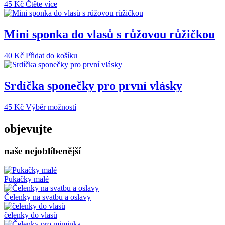
45
Kč
Čtěte více
Mini sponka do vlasů s růžovou růžičkou
40
Kč
Přidat do košíku
Srdíčka sponečky pro první vlásky
Tento
45
Kč
Výběr možností
produkt
má
objevujte
více
variant.
naše nejoblíbenější
Možnosti
lze
vybrat
na
Pukačky malé
stránce
produktu
Čelenky na svatbu a oslavy
čelenky do vlasů