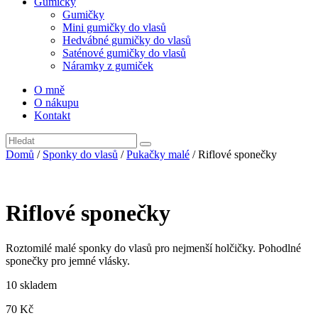
Gumičky
Gumičky
Mini gumičky do vlasů
Hedvábné gumičky do vlasů
Saténové gumičky do vlasů
Náramky z gumiček
O mně
O nákupu
Kontakt
Domů
/
Sponky do vlasů
/
Pukačky malé
/ Riflové sponečky
Riflové sponečky
Roztomilé malé sponky do vlasů pro nejmenší holčičky. Pohodlné
sponečky pro jemné vlásky.
10 skladem
70
Kč