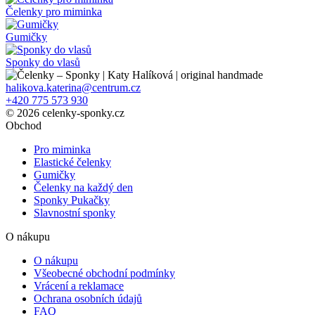
Čelenky pro miminka
Gumičky
Sponky do vlasů
halikova.katerina@centrum.cz
+420 775 573 930
© 2026 celenky-sponky.cz
Obchod
Pro miminka
Elastické čelenky
Gumičky
Čelenky na každý den
Sponky Pukačky
Slavnostní sponky
O nákupu
O nákupu
Všeobecné obchodní podmínky
Vrácení a reklamace
Ochrana osobních údajů
FAQ