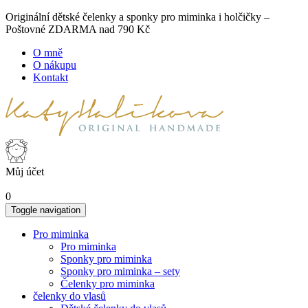
Originální dětské čelenky a sponky pro miminka i holčičky –
Poštovné ZDARMA nad 790 Kč
O mně
O nákupu
Kontakt
Můj účet
0
Toggle navigation
Pro miminka
Pro miminka
Sponky pro miminka
Sponky pro miminka – sety
Čelenky pro miminka
čelenky do vlasů