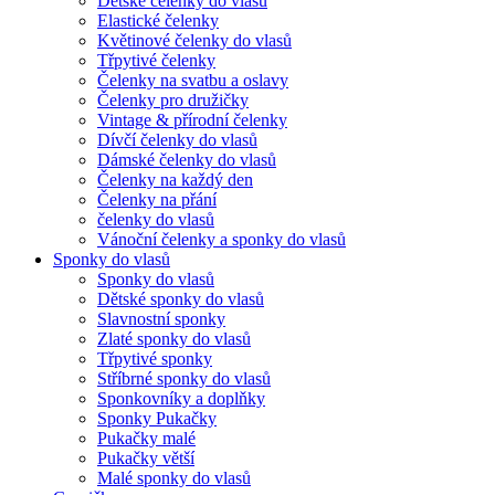
Dětské čelenky do vlasů
Elastické čelenky
Květinové čelenky do vlasů
Třpytivé čelenky
Čelenky na svatbu a oslavy
Čelenky pro družičky
Vintage & přírodní čelenky
Dívčí čelenky do vlasů
Dámské čelenky do vlasů
Čelenky na každý den
Čelenky na přání
čelenky do vlasů
Vánoční čelenky a sponky do vlasů
Sponky do vlasů
Sponky do vlasů
Dětské sponky do vlasů
Slavnostní sponky
Zlaté sponky do vlasů
Třpytivé sponky
Stříbrné sponky do vlasů
Sponkovníky a doplňky
Sponky Pukačky
Pukačky malé
Pukačky větší
Malé sponky do vlasů