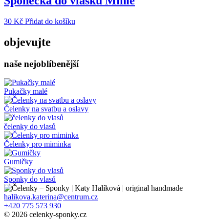
Sponečka do vlásků Minie
30
Kč
Přidat do košíku
objevujte
naše nejoblíbenější
Pukačky malé
Čelenky na svatbu a oslavy
čelenky do vlasů
Čelenky pro miminka
Gumičky
Sponky do vlasů
halikova.katerina@centrum.cz
+420 775 573 930
© 2026 celenky-sponky.cz