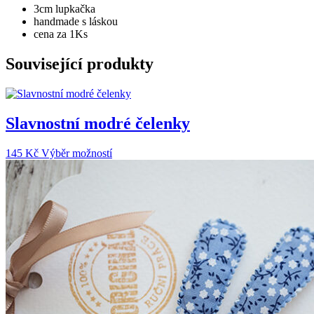
3cm lupkačka
handmade s láskou
cena za 1Ks
Související produkty
Slavnostní modré čelenky
Tento
145
Kč
Výběr možností
produkt
má
více
variant.
Možnosti
lze
vybrat
na
stránce
produktu