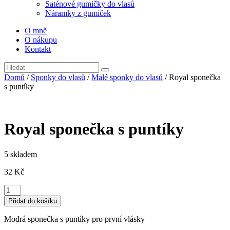
Saténové gumičky do vlasů
Náramky z gumiček
O mně
O nákupu
Kontakt
Domů
/
Sponky do vlasů
/
Malé sponky do vlasů
/ Royal sponečka
s puntíky
Royal sponečka s puntíky
5 skladem
32
Kč
Royal
sponečka
Přidat do košíku
s
puntíky
Modrá sponečka s puntíky pro první vlásky
množství