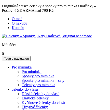
Originální dětské čelenky a sponky pro miminka i holčičky –
Poštovné ZDARMA nad 790 Kč
O mně
O nákupu
Kontakt
Můj účet
0
Toggle navigation
Pro miminka
Pro miminka
Sponky pro miminka
Sponky pro miminka – sety
Čelenky pro miminka
čelenky do vlasů
Dětské čelenky do vlasů
Elastické čelenky
Květinové čelenky do vlasů
Třpytivé čelenky