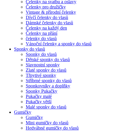
Čelenky na svatbu a oslavy
Čelenky pro družičky
Vintage & přírodní čelenky
Dívčí čelenky do vlasů
Dámské čelenky do vlasů
Čelenky na každý den
Čelenky na přání
čelenky do vlasů
Vánoční čelenky a sponky do vlasů
Sponky do vlasů
Sponky do vlasů
Dětské sponky do vlasů
Slavnostní sponky
Zlaté sponky do vlasů
Třpytivé sponky
Stříbrné sponky do vlasů
Sponkovníky a doplňky
Sponky Pukačky
Pukačky malé
Pukačky větší
Malé sponky do vlasů
Gumičky
Gumičky
Mini gumičky do vlasů
Hedvábné gumičky do vlasů