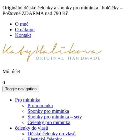
Originální dětské čelenky a sponky pro miminka i holčičky –
Poštovné ZDARMA nad 790 Kč
O mně
O nákupu
Kontakt
Můj účet
0
Toggle navigation
Pro miminka
Pro miminka
Sponky pro miminka
Sponky pro miminka – sety
Čelenky pro miminka
čelenky do vlasů
Dětské čelenky do vlasů
Elastické čelenky