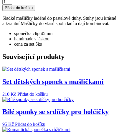
Dětské
sponky
Přidat do košíku
-
Mašličková
Sladké mašličky laděné do pastelové duhy. Stuhy jsou krásné
pastelová
a kvalitní.Mašličky do vlasů spolu ladí a dají kombinovat.
duha
množství
sponečka clip 45mm
handmade s láskou
cena za set 5ks
Související produkty
Set dětských sponek s mašličkami
210
Kč
Přidat do košíku
Bílé sponky se srdíčky pro holčičky
95
Kč
Přidat do košíku