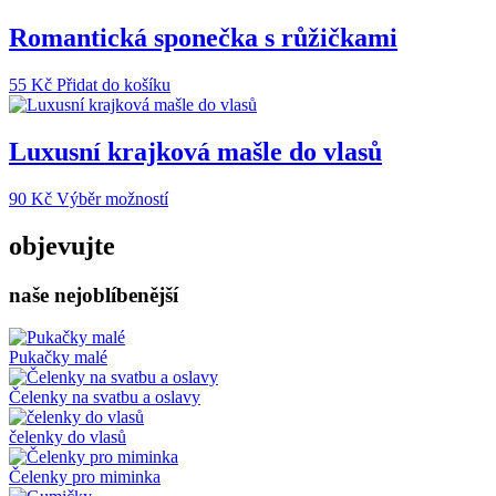
Romantická sponečka s růžičkami
55
Kč
Přidat do košíku
Luxusní krajková mašle do vlasů
Tento
90
Kč
Výběr možností
produkt
má
objevujte
více
variant.
naše nejoblíbenější
Možnosti
lze
vybrat
na
Pukačky malé
stránce
produktu
Čelenky na svatbu a oslavy
čelenky do vlasů
Čelenky pro miminka