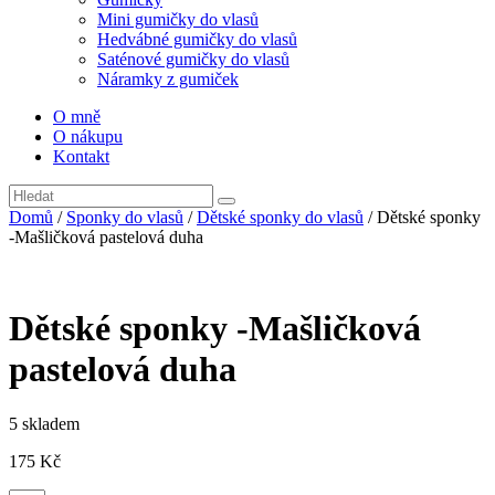
Mini gumičky do vlasů
Hedvábné gumičky do vlasů
Saténové gumičky do vlasů
Náramky z gumiček
O mně
O nákupu
Kontakt
Domů
/
Sponky do vlasů
/
Dětské sponky do vlasů
/ Dětské sponky
-Mašličková pastelová duha
Dětské sponky -Mašličková
pastelová duha
5 skladem
175
Kč