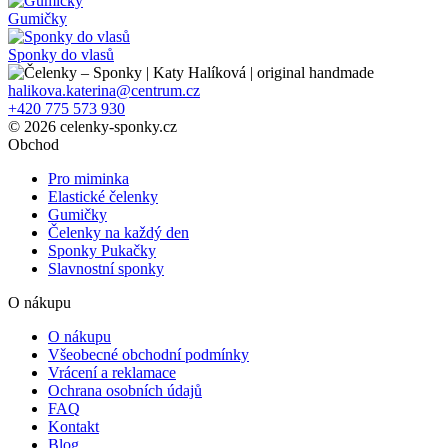
Gumičky
Sponky do vlasů
halikova.katerina@centrum.cz
+420 775 573 930
© 2026 celenky-sponky.cz
Obchod
Pro miminka
Elastické čelenky
Gumičky
Čelenky na každý den
Sponky Pukačky
Slavnostní sponky
O nákupu
O nákupu
Všeobecné obchodní podmínky
Vrácení a reklamace
Ochrana osobních údajů
FAQ
Kontakt
Blog