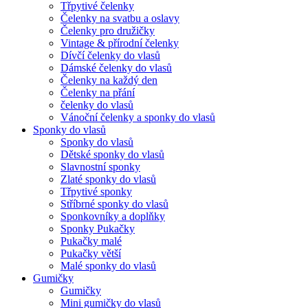
Třpytivé čelenky
Čelenky na svatbu a oslavy
Čelenky pro družičky
Vintage & přírodní čelenky
Dívčí čelenky do vlasů
Dámské čelenky do vlasů
Čelenky na každý den
Čelenky na přání
čelenky do vlasů
Vánoční čelenky a sponky do vlasů
Sponky do vlasů
Sponky do vlasů
Dětské sponky do vlasů
Slavnostní sponky
Zlaté sponky do vlasů
Třpytivé sponky
Stříbrné sponky do vlasů
Sponkovníky a doplňky
Sponky Pukačky
Pukačky malé
Pukačky větší
Malé sponky do vlasů
Gumičky
Gumičky
Mini gumičky do vlasů