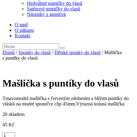
Hedvábné gumičky do vlasů
Saténové gumičky do vlasů
Náramky z gumiček
O mně
O nákupu
Kontakt
Domů
/
Sponky do vlasů
/
Dětské sponky do vlasů
/ Mašlička
s puntíky do vlasů
Mašlička s puntíky do vlasů
Tmavomodrá mašlička s červeným zdobením a bílými puntíky do
vlásků na modré sponečce clip 45mm.Výrazná krásná mašlička
20 skladem
45
Kč
Mašlička