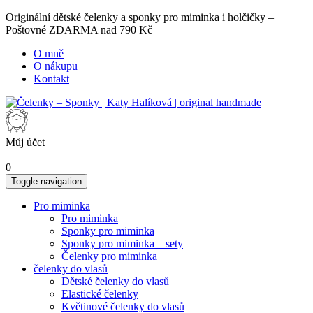
Originální dětské čelenky a sponky pro miminka i holčičky –
Poštovné ZDARMA nad 790 Kč
O mně
O nákupu
Kontakt
Můj účet
0
Toggle navigation
Pro miminka
Pro miminka
Sponky pro miminka
Sponky pro miminka – sety
Čelenky pro miminka
čelenky do vlasů
Dětské čelenky do vlasů
Elastické čelenky
Květinové čelenky do vlasů