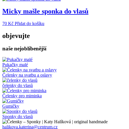
má
více
Micky mašle sponka do vlasů
variant.
Možnosti
70
Kč
Přidat do košíku
lze
vybrat
objevujte
na
stránce
produktu
naše nejoblíbenější
Pukačky malé
Čelenky na svatbu a oslavy
čelenky do vlasů
Čelenky pro miminka
Gumičky
Sponky do vlasů
halikova.katerina@centrum.cz