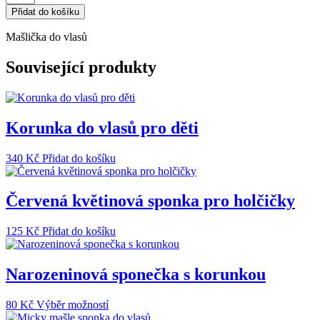
s
Přidat do košíku
puntíky
do
Mašlička do vlasů
vlasů
množství
Související produkty
Korunka do vlasů pro děti
340
Kč
Přidat do košíku
Červená květinová sponka pro holčičky
125
Kč
Přidat do košíku
Narozeninová sponečka s korunkou
Tento
80
Kč
Výběr možností
produkt