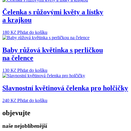
Čelenka s růžovými květy a lístky
a krajkou
180
Kč
Přidat do košíku
Baby růžová květinka s perličkou
na čelence
130
Kč
Přidat do košíku
Slavnostní květinová čelenka pro holčičky
240
Kč
Přidat do košíku
objevujte
naše nejoblíbenější