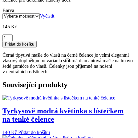
Barva
Vyčistit
145
Kč
Třpytivá
čelenka
Přidat do košíku
s
mašlí
Černá třpytivá mašle do vlasů na černé čelence je velmi elegantní
pro
vlasový doplněk,nebo varianta stříbrná diamantová mašle na tmavo
holčičky
šedé gumičce do vlasů. Čelenky jsou příjemné na nošení
množství
v neutrálních odstínech.
Související produkty
Tyrkysově modrá květinka s lístečkem
na tenké čelence
140
Kč
Přidat do košíku