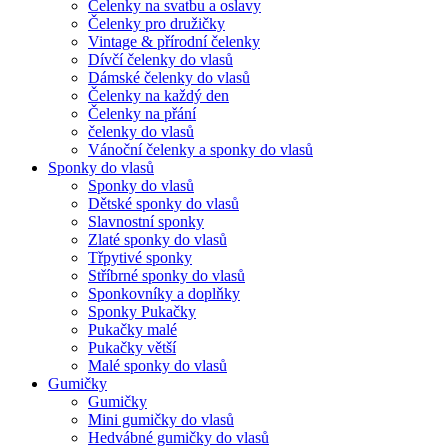
Čelenky na svatbu a oslavy
Čelenky pro družičky
Vintage & přírodní čelenky
Dívčí čelenky do vlasů
Dámské čelenky do vlasů
Čelenky na každý den
Čelenky na přání
čelenky do vlasů
Vánoční čelenky a sponky do vlasů
Sponky do vlasů
Sponky do vlasů
Dětské sponky do vlasů
Slavnostní sponky
Zlaté sponky do vlasů
Třpytivé sponky
Stříbrné sponky do vlasů
Sponkovníky a doplňky
Sponky Pukačky
Pukačky malé
Pukačky větší
Malé sponky do vlasů
Gumičky
Gumičky
Mini gumičky do vlasů
Hedvábné gumičky do vlasů