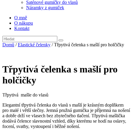
Saténové gumičky do vlasů
Náramky z gumiček
O mně
O nákupu
Kontakt
Domů
/
Elastické čelenky
/ Třpytivá čelenka s mašlí pro holčičky
Třpytivá čelenka s mašlí pro
holčičky
Třpytivá mašle do vlasů
Elegantní třpytivá čelenka do vlasů s mašlí je krásným doplňkem
pro malé i větší slečny. Jemná pružná gumička je příjemná na nošení
a dobře drží ve vlasech bez zbytečného tlačení. Třpytivá mašlička
dodává čelence slavnostní vzhled, díky kterému se hodí na oslavy,
focení, svatby, vystoupení i běžné nošení.