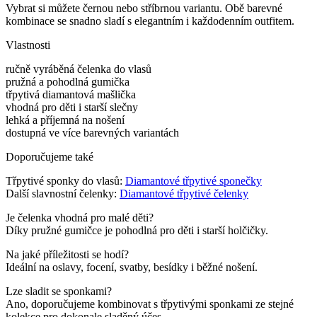
Vybrat si můžete černou nebo stříbrnou variantu. Obě barevné
kombinace se snadno sladí s elegantním i každodenním outfitem.
Vlastnosti
ručně vyráběná čelenka do vlasů
pružná a pohodlná gumička
třpytivá diamantová mašlička
vhodná pro děti i starší slečny
lehká a příjemná na nošení
dostupná ve více barevných variantách
Doporučujeme také
Třpytivé sponky do vlasů:
Diamantové třpytivé sponečky
Další slavnostní čelenky:
Diamantové třpytivé čelenky
Je čelenka vhodná pro malé děti?
Díky pružné gumičce je pohodlná pro děti i starší holčičky.
Na jaké příležitosti se hodí?
Ideální na oslavy, focení, svatby, besídky i běžné nošení.
Lze sladit se sponkami?
Ano, doporučujeme kombinovat s třpytivými sponkami ze stejné
kolekce pro dokonale sladěný účes.