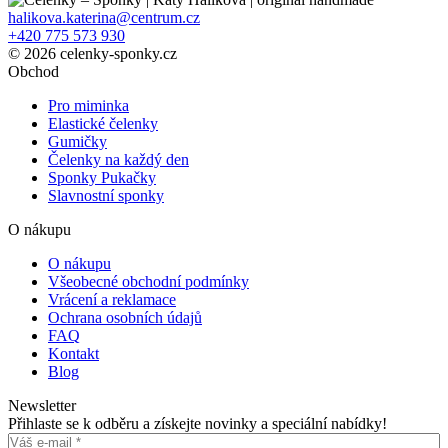
halikova.katerina@centrum.cz
+420 775 573 930
© 2026 celenky-sponky.cz
Obchod
Pro miminka
Elastické čelenky
Gumičky
Čelenky na každý den
Sponky Pukačky
Slavnostní sponky
O nákupu
O nákupu
Všeobecné obchodní podmínky
Vrácení a reklamace
Ochrana osobních údajů
FAQ
Kontakt
Blog
Newsletter
Přihlaste se k odběru a získejte novinky a speciální nabídky!