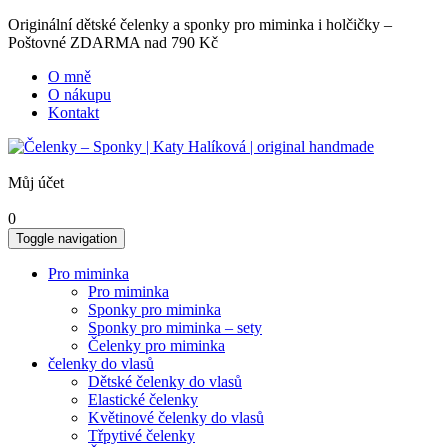
Originální dětské čelenky a sponky pro miminka i holčičky –
Poštovné ZDARMA nad 790 Kč
O mně
O nákupu
Kontakt
Můj účet
0
Toggle navigation
Pro miminka
Pro miminka
Sponky pro miminka
Sponky pro miminka – sety
Čelenky pro miminka
čelenky do vlasů
Dětské čelenky do vlasů
Elastické čelenky
Květinové čelenky do vlasů
Třpytivé čelenky